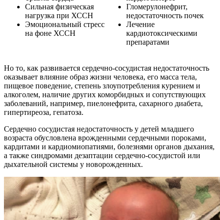
Сильная физическая
Гломерулонефрит,
нагрузка при ХССН
недостаточность почек
Эмоциональный стресс
Лечение
на фоне ХССН
кардиотоксическими
препаратами
Но то, как развивается сердечно-сосудистая недостаточность
оказывает влияние образ жизни человека, его масса тела,
пищевое поведение, степень злоупотребления курением и
алкоголем, наличие других коморбидных и сопутствующих
заболеваний, например, пиелонефрита, сахарного диабета,
гипертиреоза, гепатоза.
Сердечно сосудистая недостаточность у детей младшего
возраста обусловлена врожденными сердечными пороками,
кардитами и кардиомиопатиями, болезнями органов дыхания,
а также синдромами дезаптации сердечно-сосудистой или
дыхательной системы у новорожденных.