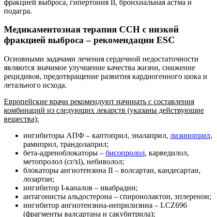
фракцией выброса, гипертония II, бронхиальная астма и
подагра.
Медикаментозная терапия ССН с низкой
фракцией выброса – рекомендации ESC
Основными задачами лечения сердечной недостаточности
являются значимое улучшение качества жизни, снижение
рецидивов, предотвращение развития кардиогенного шока и
летального исхода.
Европейские врачи рекомендуют начинать с составления
комбинаций из следующих лекарств (указаны действующие
вещества):
ингибиторы АПФ – каптоприл, эналаприл,
лизиноприл
,
рамиприл, трандолаприл;
бета-адреноблокаторы –
бисопролол
, карведилол,
метопролол (cr/xl), небиволол;
блокаторы ангиотензина II – волсартан, кандесартан,
лозартан;
ингибитор I-каналов – ивабрадин;
антагонисты альдостерона – спиронолактон, эплеренон;
ингибитор ангиотензина-неприлизина – LCZ696
(фрагменты валсартана и сакубитрила);