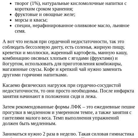
творог (1%), натуральные кисломолочные напитки с
коротким сроком хранения;
фруктовые и овощные желе;
морсы и квасы;
специи, нерафинированное оливковое масло, льняное
семя.
А вот что нельзя при сердечной недостаточности, так это
соблюдать бессолевую диету, есть соленья, жирную пищу,
креветки и моллюски, жаренный картофель, манную кашу,
комбинацию овсяных хлопьев с ягодами (фруктами) и
йогуртом, использовать для приготовления комбижиры,
магазинные соусы. Кофе и крепкий чай нужно заменить
другими горячими напитками.
Касаемо физических нагрузок при сердечно-сосудистой
недостаточности, то они просто необходимы. После инфаркта
занятия начинают в положении сидя и лежа.
Затем рекомендованные формы ЛФК – это ежедневные пешие
прогулки в медленном и умеренном темпе, а также занятия с
гантелями малого веса. Темп выполнения упражнений
должен быть медленным.
Заниматься нужно 2 раза в неделю. Такая силовая гимнастика