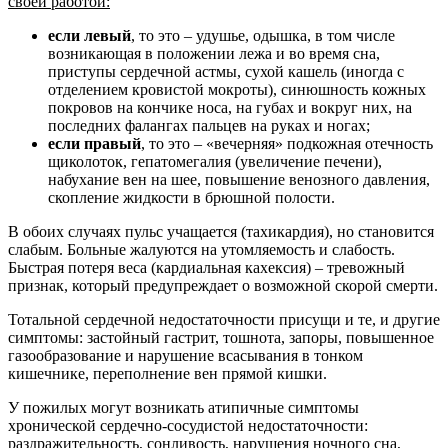
своей работой:
если левый
, то это – удушье, одышка, в том числе
возникающая в положении лежа и во время сна,
приступы сердечной астмы, сухой кашель (иногда с
отделением кровистой мокроты), синюшность кожных
покровов на кончике носа, на губах и вокруг них, на
последних фалангах пальцев на руках и ногах;
если правый
, то это – «вечерняя» подкожная отечность
щиколоток, гепатомегалия (увеличение печени),
набухание вен на шее, повышение венозного давления,
скопление жидкости в брюшной полости.
В обоих случаях пульс учащается (тахикардия), но становится
слабым. Больные жалуются на утомляемость и слабость.
Быстрая потеря веса (кардиальная кахексия) – тревожный
признак, который предупреждает о возможной скорой смерти.
Тотальной сердечной недостаточности присущи и те, и другие
симптомы: застойный гастрит, тошнота, запоры, повышенное
газообразование и нарушение всасывания в тонком
кишечнике, переполнение вен прямой кишки.
У пожилых могут возникать атипичные симптомы
хронической сердечно-сосудистой недостаточности:
раздражительность, сонливость, нарушения ночного сна,