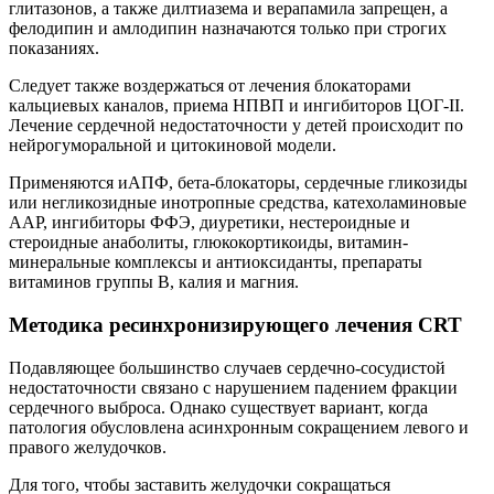
глитазонов, а также дилтиазема и верапамила запрещен, а
фелодипин и амлодипин назначаются только при строгих
показаниях.
Следует также воздержаться от лечения блокаторами
кальциевых каналов, приема НПВП и ингибиторов ЦОГ-II.
Лечение сердечной недостаточности у детей происходит по
нейрогуморальной и цитокиновой модели.
Применяются иАПФ, бета-блокаторы, сердечные гликозиды
или негликозидные инотропные средства, катехоламиновые
ААР, ингибиторы ФФЭ, диуретики, нестероидные и
стероидные анаболиты, глюкокортикоиды, витамин-
минеральные комплексы и антиоксиданты, препараты
витаминов группы В, калия и магния.
Методика ресинхронизирующего лечения CRT
Подавляющее большинство случаев сердечно-сосудистой
недостаточности связано с нарушением падением фракции
сердечного выброса. Однако существует вариант, когда
патология обусловлена асинхронным сокращением левого и
правого желудочков.
Для того, чтобы заставить желудочки сокращаться