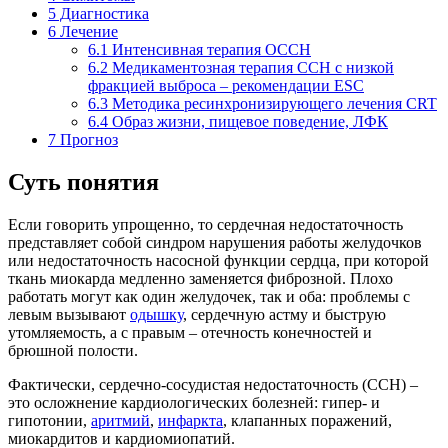
5
Диагностика
6
Лечение
6.1
Интенсивная терапия ОССН
6.2
Медикаментозная терапия ССН с низкой
фракцией выброса – рекомендации ESC
6.3
Методика ресинхронизирующего лечения CRT
6.4
Образ жизни, пищевое поведение, ЛФК
7
Прогноз
Суть понятия
Если говорить упрощенно, то сердечная недостаточность
представляет собой синдром нарушения работы желудочков
или недостаточность насосной функции сердца, при которой
ткань миокарда медленно заменяется фиброзной. Плохо
работать могут как один желудочек, так и оба: проблемы с
левым вызывают
одышку
, сердечную астму и быструю
утомляемость, а с правым – отечность конечностей и
брюшной полости.
Фактически, сердечно-сосудистая недостаточность (ССН) –
это осложнение кардиологических болезней: гипер- и
гипотонии,
аритмий
,
инфаркта
, клапанных поражений,
миокардитов и кардиомиопатий.