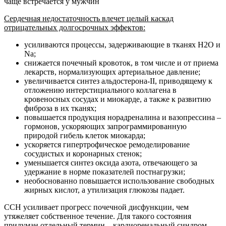
чаще встречается у мужчин
Сердечная недостаточность влечет целый каскад
отрицательных долгосрочных эффектов:
усиливаются процессы, задерживающие в тканях H2O и
Na;
снижается почечный кровоток, в том числе и от приема
лекарств, нормализующих артериальное давление;
увеличивается синтез альдостерона-II, приводящему к
отложению интерстициального коллагена в
кровеносных сосудах и миокарде, а также к развитию
фиброза в их тканях;
повышается продукция норадреналина и вазопрессина –
гормонов, ускоряющих запрограммированную
природой гибель клеток миокарда;
ускоряется гипертрофическое ремоделирование
сосудистых и коронарных стенок;
уменьшается синтез оксида азота, отвечающего за
удержание в норме показателей постнагрузки;
необоснованно повышается использование свободных
жирных кислот, а утилизация глюкозы падает.
ССН усиливает прогресс почечной дисфункции, чем
утяжеляет собственное течение. Для такого состояния
придуман отдельный термин – кардиоренальный синдром.