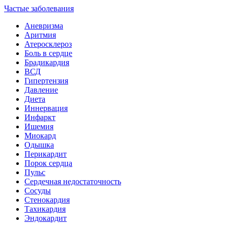
Частые заболевания
Аневризма
Аритмия
Атеросклероз
Боль в сердце
Брадикардия
ВСД
Гипертензия
Давление
Диета
Иннервация
Инфаркт
Ишемия
Миокард
Одышка
Перикардит
Порок сердца
Пульс
Сердечная недостаточность
Сосуды
Стенокардия
Тахикардия
Эндокардит