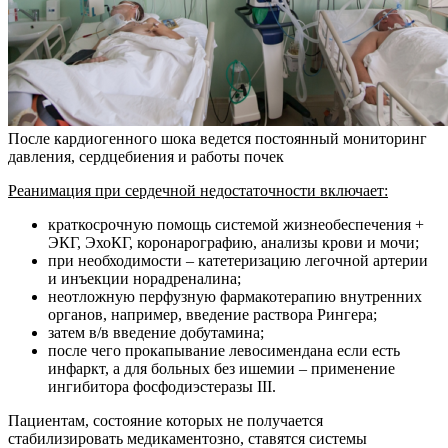
После кардиогенного шока ведется постоянный мониторинг
давления, сердцебиения и работы почек
Реанимация при сердечной недостаточности включает:
краткосрочную помощь системой жизнеобеспечения +
ЭКГ, ЭхоКГ, коронарографию, анализы крови и мочи;
при необходимости – катетеризацию легочной артерии
и инъекции норадреналина;
неотложную перфузную фармакотерапию внутренних
органов, например, введение раствора Рингера;
затем в/в введение добутамина;
после чего прокапывание левосимендана если есть
инфаркт, а для больных без ишемии – применение
ингибитора фосфодиэстеразы III.
Пациентам, состояние которых не получается
стабилизировать медикаментозно, ставятся системы