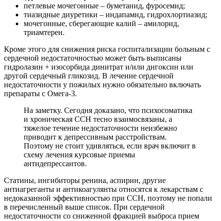
петлевые мочегонные – буметанид, фуросемид;
тиазидные диуретики – индапамид, гидрохлортиазид;
мочегонные, сберегающие калий – амилорид,
триамтерен.
Кроме этого для снижения риска госпитализации больным с
сердечной недостаточностью может быть выписаны
гидролазин + изосорбида динитрат и/или дигоксин или
другой сердечный гликозид. В лечение сердечной
недостаточности у пожилых нужно обязательно включать
препараты с Омега-3.
На заметку. Сегодня доказано, что психосоматика
и хроническая ССН тесно взаимосвязаны, а
тяжелое течение недостаточности неизбежно
приводит к депрессивным расстройствам.
Поэтому не стоит удивляться, если врач включит в
схему лечения курсовые приемы
антидепрессантов.
Статины, ингибиторы ренина, аспирин, другие
антиагреганты и антикоагулянты относятся к лекарствам с
недоказанной эффективностью при ССН, поэтому не попали
в перечисленный выше список. При сердечной
недостаточности со сниженной фракцией выброса прием