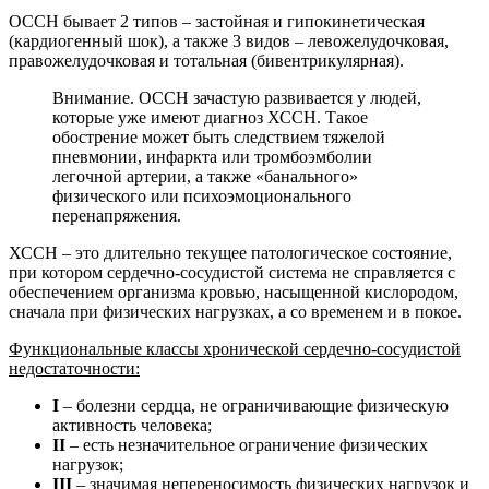
ОССН бывает 2 типов – застойная и гипокинетическая
(кардиогенный шок), а также 3 видов – левожелудочковая,
правожелудочковая и тотальная (бивентрикулярная).
Внимание. ОССН зачастую развивается у людей,
которые уже имеют диагноз ХССН. Такое
обострение может быть следствием тяжелой
пневмонии, инфаркта или тромбоэмболии
легочной артерии, а также «банального»
физического или психоэмоционального
перенапряжения.
ХССН – это длительно текущее патологическое состояние,
при котором сердечно-сосудистой система не справляется с
обеспечением организма кровью, насыщенной кислородом,
сначала при физических нагрузках, а со временем и в покое.
Функциональные классы хронической сердечно-сосудистой
недостаточности:
I
– болезни сердца, не ограничивающие физическую
активность человека;
II
– есть незначительное ограничение физических
нагрузок;
III
– значимая непереносимость физических нагрузок и