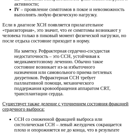
активности;
IV
– проявление симптомов в покое и невозможность
выполнять любую физическую нагрузку.
Если в диагнозе ХСН появляется прилагательное
«транзиторная», это значит, что ее симптомы возникают у
человека только в пиковый момент физической нагрузки, но
после отдыха состояние приходит в норму.
На заметку. Рефрактерная сердечно-сосудистая
недостаточность – это ССН, устойчивая к
медикаментозному лечению. Обычно такое
состояние возникает из-за избыточного
назначения или самовольного приема петлевых
диуретиков. Рефрактерная ССН требует
паллиативной помощи, механического
поддержания кровообращения аппаратом CRT,
трансплантации сердца.
Существует также деление с уточнением состояния фракцией
сердечного выброса:
ССН со сниженной фракцией выброса или
систолическая ССН – левый желудочек сокращается
плохо и опорожняется не до конца, что в результате