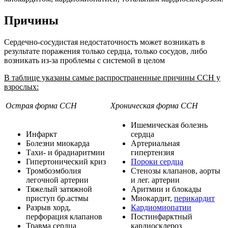
Причины
Сердечно-сосудистая недостаточность может возникать в
результате поражения только сердца, только сосудов, либо
возникать из-за проблемы с системой в целом
В таблице указаны самые распространенные причины ССН у
взрослых:
Острая форма ССН
Хроническая форма ССН
Ишемическая болезнь
Инфаркт
сердца
Болезни миокарда
Артериальная
Тахи- и брадиаритмии
гипертензия
Гипертонический криз
Пороки сердца
Тромбоэмболия
Стенозы клапанов, аорты
легочной артерии
и лег. артерии
Тяжелый затяжной
Аритмии и блокады
приступ бр.астмы
Миокардит,
перикардит
Разрыв хорд,
Кардиомиопатии
перфорация клапанов
Постинфарктный
Травма сердца
кардиосклероз