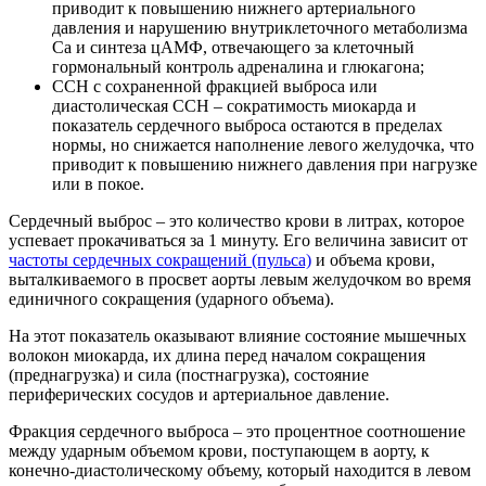
приводит к повышению нижнего артериального
давления и нарушению внутриклеточного метаболизма
Ca и синтеза цАМФ, отвечающего за клеточный
гормональный контроль адреналина и глюкагона;
ССН с сохраненной фракцией выброса или
диастолическая ССН – сократимость миокарда и
показатель сердечного выброса остаются в пределах
нормы, но снижается наполнение левого желудочка, что
приводит к повышению нижнего давления при нагрузке
или в покое.
Сердечный выброс – это количество крови в литрах, которое
успевает прокачиваться за 1 минуту. Его величина зависит от
частоты сердечных сокращений (пульса)
и объема крови,
выталкиваемого в просвет аорты левым желудочком во время
единичного сокращения (ударного объема).
На этот показатель оказывают влияние состояние мышечных
волокон миокарда, их длина перед началом сокращения
(преднагрузка) и сила (постнагрузка), состояние
периферических сосудов и артериальное давление.
Фракция сердечного выброса – это процентное соотношение
между ударным объемом крови, поступающем в аорту, к
конечно-диастолическому объему, который находится в левом