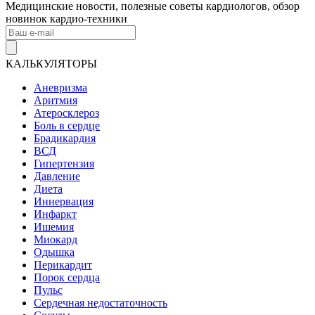
Медицинские новости, полезные советы кардиологов, обзор
новинок кардио-техники
КАЛЬКУЛЯТОРЫ
Аневризма
Аритмия
Атеросклероз
Боль в сердце
Брадикардия
ВСД
Гипертензия
Давление
Диета
Иннервация
Инфаркт
Ишемия
Миокард
Одышка
Перикардит
Порок сердца
Пульс
Сердечная недостаточность