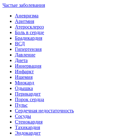
Частые заболевания
Аневризма
Аритмия
Атеросклероз
Боль в сердце
Брадикардия
ВСД
Гипертензия
Давление
Диета
Иннервация
Инфаркт
Ишемия
Миокард
Одышка
Перикардит
Порок сердца
Пульс
Сердечная недостаточность
Сосуды
Стенокардия
Тахикардия
Эндокардит