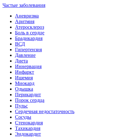
Частые заболевания
Аневризма
Аритмия
Атеросклероз
Боль в сердце
Брадикардия
ВСД
Гипертензия
Давление
Диета
Иннервация
Инфаркт
Ишемия
Миокард
Одышка
Перикардит
Порок сердца
Пульс
Сердечная недостаточность
Сосуды
Стенокардия
Тахикардия
Эндокардит