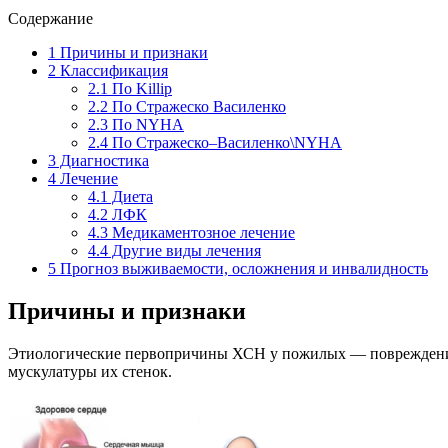
Содержание
1
Причины и признаки
2
Классификация
2.1
По Killip
2.2
По Стражеско Василенко
2.3
По NYHA
2.4
По Стражеско–Василенко\NYHA
3
Диагностика
4
Лечение
4.1
Диета
4.2
ЛФК
4.3
Медикаментозное лечение
4.4
Другие виды лечения
5
Прогноз выживаемости, осложнения и инвалидность
Причины и признаки
Этиологические первопричины ХСН у пожилых — повреждения 
мускулатуры их стенок.