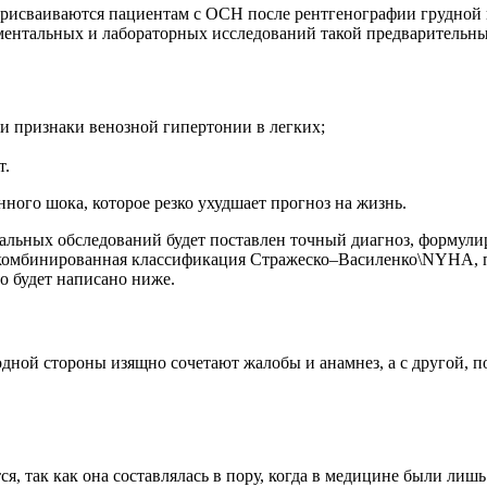
присваиваются пациентам с ОСН после рентгенографии грудной
ментальных и лабораторных исследований такой предварительны
 признаки венозной гипертонии в легких;
т.
нного шока, которое резко ухудшает прогноз на жизнь.
альных обследований будет поставлен точный диагноз, формулир
я комбинированная классификация Стражеско–Василенко\NYHA, 
о будет написано ниже.
одной стороны изящно сочетают жалобы и анамнез, а с другой, 
я, так как она составлялась в пору, когда в медицине были лиш