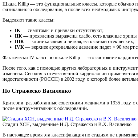
Шкала Killip — это функциональные классы, которые обычно 
физикального обследования, а после всех необходимых инстру
Выделяют такие классы:
IК
— симптомы и признаки отсутствуют;
IIК
— проявления выражены слабо, есть влажные хрипы и
IIIК
— клиника явная и четкая, есть явный отек легких;
IVК
— верхнее артериальное давление падет < 90 мм рт.с
Фактически IV класс по шкале Killip — это состояние кардиоге
После того, как с помощью других лабораторных и инструмент
изменена. Сегодня в отечественной кардиологии применяетс
недостаточности (РОССН) в 2002 году, о которой более детальн
По Стражеско Василенко
Критерии, разработанные советскими медиками в 1935 году, с 
после инструментальных обследований.
Стадии ХСН, выделенные Н.Д. Стражеско и В.Х. Василенко
В настоящее время эта классификация по стадиям не применяетс