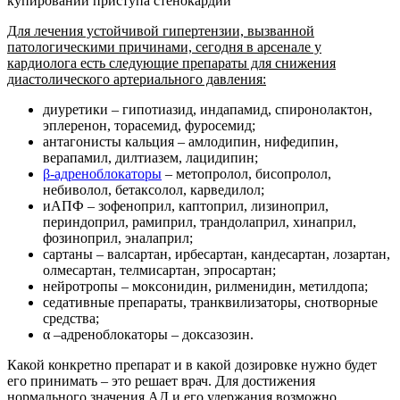
купировании приступа стенокардии
Для лечения устойчивой гипертензии, вызванной
патологическими причинами, сегодня в арсенале у
кардиолога есть следующие препараты для снижения
диастолического артериального давления:
диуретики – гипотиазид, индапамид, спиронолактон,
эплеренон, торасемид, фуросемид;
антагонисты кальция – амлодипин, нифедипин,
верапамил, дилтиазем, лацидипин;
β-адреноблокаторы
– метопролол, бисопролол,
небиволол, бетаксолол, карведилол;
иАПФ – зофеноприл, каптоприл, лизиноприл,
периндоприл, рамиприл, трандолаприл, хинаприл,
фозиноприл, эналаприл;
сартаны – валсартан, ирбесартан, кандесартан, лозартан,
олмесартан, телмисартан, эпросартан;
нейротропы – моксонидин, рилменидин, метилдопа;
седативные препараты, транквилизаторы, снотворные
средства;
α –адреноблокаторы – доксазозин.
Какой конкретно препарат и в какой дозировке нужно будет
его принимать – это решает врач. Для достижения
нормального значения АД и его удержания возможно