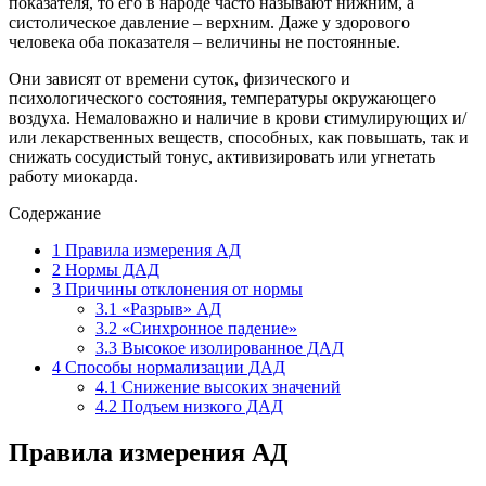
показателя, то его в народе часто называют нижним, а
систолическое давление – верхним. Даже у здорового
человека оба показателя – величины не постоянные.
Они зависят от времени суток, физического и
психологического состояния, температуры окружающего
воздуха. Немаловажно и наличие в крови стимулирующих и/
или лекарственных веществ, способных, как повышать, так и
снижать сосудистый тонус, активизировать или угнетать
работу миокарда.
Содержание
1
Правила измерения АД
2
Нормы ДАД
3
Причины отклонения от нормы
3.1
«Разрыв» АД
3.2
«Синхронное падение»
3.3
Высокое изолированное ДАД
4
Способы нормализации ДАД
4.1
Снижение высоких значений
4.2
Подъем низкого ДАД
Правила измерения АД