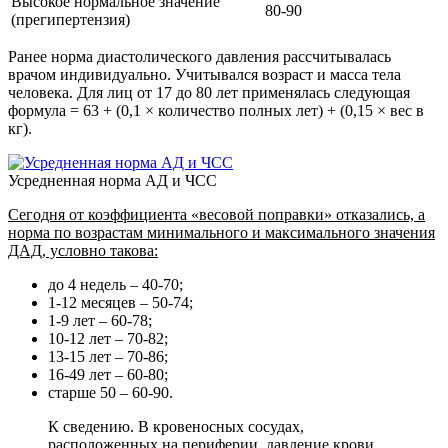
Высокое нормальное значение
80-90
(прегипертензия)
Ранее норма диастолического давления рассчитывалась
врачом индивидуально. Учитывался возраст и масса тела
человека. Для лиц от 17 до 80 лет применялась следующая
формула = 63 + (0,1 × количество полных лет) + (0,15 × вес в
кг).
Усредненная норма АД и ЧСС
Сегодня от коэффициента «весовой поправки» отказались, а
норма по возрастам минимального и максимального значения
ДАД, условно такова:
до 4 недель – 40-70;
1-12 месяцев – 50-74;
1-9 лет – 60-78;
10-12 лет – 70-82;
13-15 лет – 70-86;
16-49 лет – 60-80;
старше 50 – 60-90.
К сведению. В кровеносных сосудах,
расположенных на периферии, давление крови