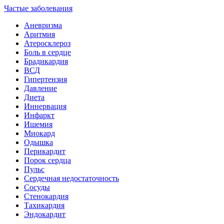
Частые заболевания
Аневризма
Аритмия
Атеросклероз
Боль в сердце
Брадикардия
ВСД
Гипертензия
Давление
Диета
Иннервация
Инфаркт
Ишемия
Миокард
Одышка
Перикардит
Порок сердца
Пульс
Сердечная недостаточность
Сосуды
Стенокардия
Тахикардия
Эндокардит