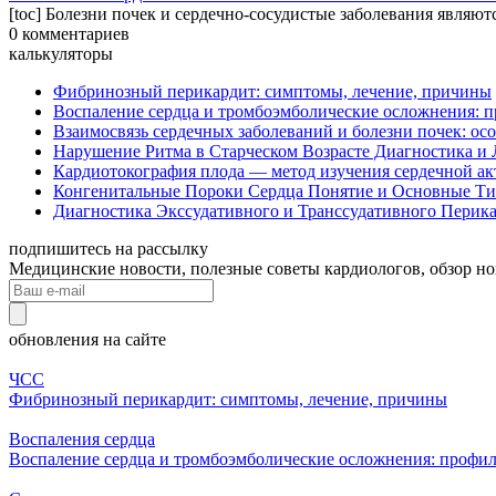
[toc] Болезни почек и сердечно-сосудистые заболевания являют
0 комментариев
калькуляторы
Фибринозный перикардит: симптомы, лечение, причины
Воспаление сердца и тромбоэмболические осложнения: п
Взаимосвязь сердечных заболеваний и болезни почек: ос
Нарушение Ритма в Старческом Возрасте Диагностика и
Кардиотокография плода — метод изучения сердечной а
Конгенитальные Пороки Сердца Понятие и Основные Т
Диагностика Экссудативного и Транссудативного Перик
подпишитесь на рассылку
Медицинские новости, полезные советы кардиологов, обзор н
обновления на сайте
ЧСС
Фибринозный перикардит: симптомы, лечение, причины
Воспаления сердца
Воспаление сердца и тромбоэмболические осложнения: профил