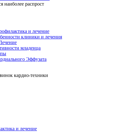
ся наиболее распрост
рофилактика и лечение
обенности клиники и лечения
 Лечение
ктивности младенца
ипы
ардиального Эффузата
овинок кардио-техники
актика и лечение