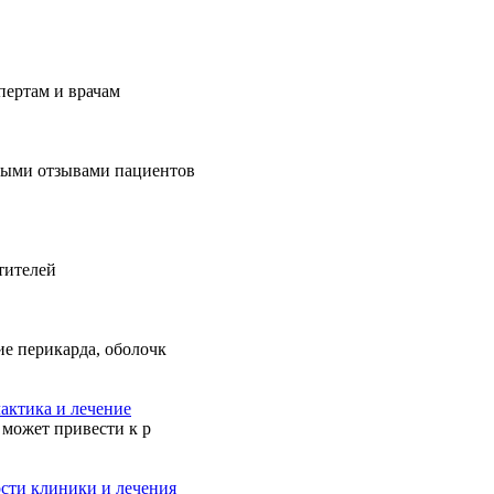
пертам и врачам
ьными отзывами пациентов
тителей
ие перикарда, оболочк
актика и лечение
 может привести к р
ости клиники и лечения