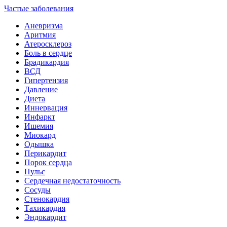
Частые заболевания
Аневризма
Аритмия
Атеросклероз
Боль в сердце
Брадикардия
ВСД
Гипертензия
Давление
Диета
Иннервация
Инфаркт
Ишемия
Миокард
Одышка
Перикардит
Порок сердца
Пульс
Сердечная недостаточность
Сосуды
Стенокардия
Тахикардия
Эндокардит