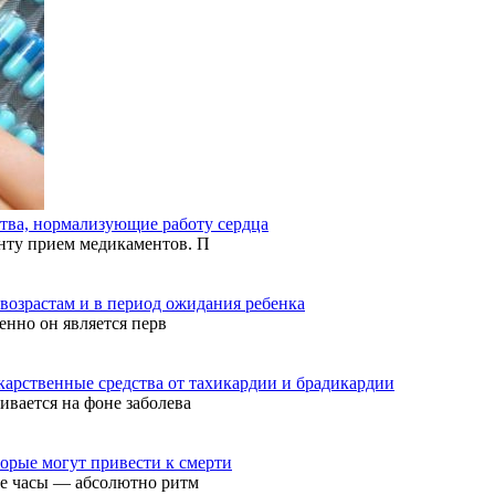
ства, нормализующие работу сердца
нту прием медикаментов. П
 возрастам и в период ожидания ребенка
енно он является перв
карственные средства от тахикардии и брадикардии
ивается на фоне заболева
торые могут привести к смерти
ие часы — абсолютно ритм