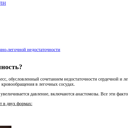
СЛН
чно-легочной недостаточности
чность?
есс, обусловленный сочетанием недостаточности сердечной и лег
и кровообращения в легочных сосудах.
 увеличивается давление, включаются анастомозы. Все эти факт
т в двух формах: