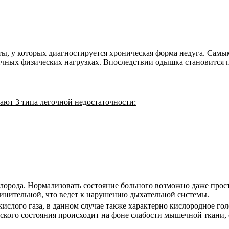
ты, у которых диагностируется хроническая форма недуга. Сам
личных физических нагрузках. Впоследствии одышка становитс
ают 3 типа легочной недостаточности:
лорода. Нормализовать состояние больного возможно даже прос
динительной, что ведет к нарушению дыхательной системы.
кислого газа, в данном случае также характерно кислородное го
ского состояния происходит на фоне слабости мышечной ткани,