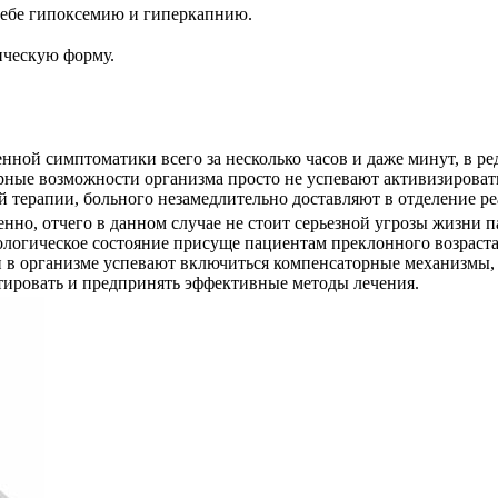
себе гипоксемию и гиперкапнию.
ическую форму.
ной симптоматики всего за несколько часов и даже минут, в ре
ные возможности организма просто не успевают активизироватьс
й терапии, больного незамедлительно доставляют в отделение р
нно, отчего в данном случае не стоит серьезной угрозы жизни 
атологическое состояние присуще пациентам преклонного возрас
 в организме успевают включиться компенсаторные механизмы
тировать и предпринять эффективные методы лечения.