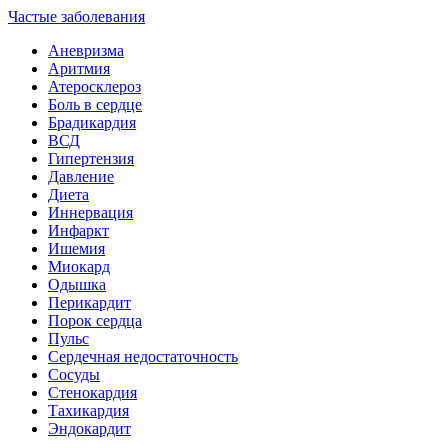
Частые заболевания
Аневризма
Аритмия
Атеросклероз
Боль в сердце
Брадикардия
ВСД
Гипертензия
Давление
Диета
Иннервация
Инфаркт
Ишемия
Миокард
Одышка
Перикардит
Порок сердца
Пульс
Сердечная недостаточность
Сосуды
Стенокардия
Тахикардия
Эндокардит