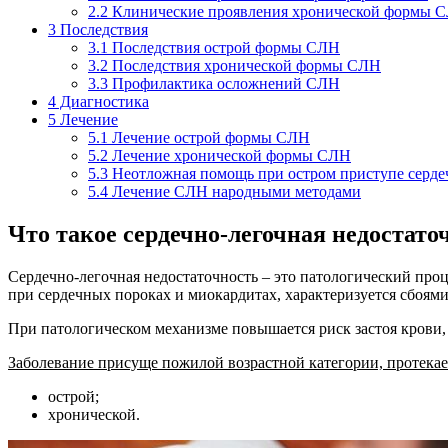
2.2
Клинические проявления хронической формы 
3
Последствия
3.1
Последствия острой формы СЛН
3.2
Последствия хронической формы СЛН
3.3
Профилактика осложнений СЛН
4
Диагностика
5
Лечение
5.1
Лечение острой формы СЛН
5.2
Лечение хронической формы СЛН
5.3
Неотложная помощь при остром приступе серде
5.4
Лечение СЛН народными методами
Что такое сердечно-легочная недостато
Сердечно-легочная недостаточность – это патологический проц
при сердечных пороках и миокардитах, характеризуется сбоям
При патологическом механизме повышается риск застоя крови,
Заболевание присуще пожилой возрастной категории, протекае
острой;
хронической.