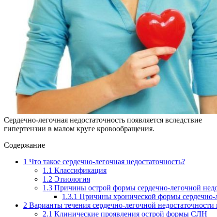
Сердечно-легочная недостаточность появляется вследствие
гипертензии в малом круге кровообращения.
Содержание
1
Что такое сердечно-легочная недостаточность?
1.1
Классификация
1.2
Этиология
1.3
Причины острой формы сердечно-легочной нед
1.3.1
Причины хронической формы сердечно-л
2
Варианты течения сердечно-легочной недостаточности 
2.1
Клинические проявления острой формы СЛН