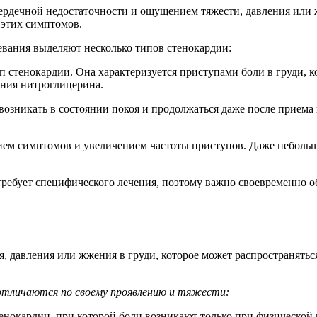
ердечной недостаточности и ощущением тяжести, давления или 
 этих симптомов.
евания выделяют несколько типов стенокардии:
 стенокардии. Она характеризуется приступами боли в груди, 
ения нитроглицерина.
возникать в состоянии покоя и продолжаться даже после прием
ием симптомов и увеличением частоты приступов. Даже небольш
требует специфического лечения, поэтому важно своевременно о
 давления или жжения в груди, которое может распространятьс
отличаются по своему проявлению и тяжести:
нокардии, при которой боли возникают только при физической н