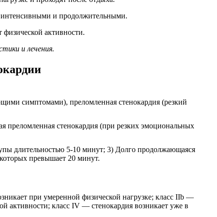
ее интенсивными и продолжительными.
т физической активности.
стики и лечения.
окардии
ающими симптомами), преломленная стенокардия (резкий
ная преломленная стенокардия (при резких эмоциональных
упы длительностью 5-10 минут; 3) Долго продолжающаяся
 которых превышает 20 минут.
озникает при умеренной физической нагрузке; класс IIb —
ной активности; класс IV — стенокардия возникает уже в