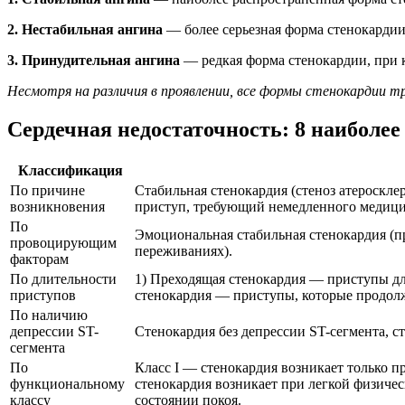
2. Нестабильная ангина
— более серьезная форма стенокардии
3. Принудительная ангина
— редкая форма стенокардии, при к
Несмотря на различия в проявлении, все формы стенокардии тр
Сердечная недостаточность: 8 наиболе
Классификация
По причине
Стабильная стенокардия (стеноз атероскл
возникновения
приступ, требующий немедленного медици
По
Эмоциональная стабильная стенокардия (п
провоцирующим
переживаниях).
факторам
По длительности
1) Преходящая стенокардия — приступы дл
приступов
стенокардия — приступы, которые продолж
По наличию
депрессии ST-
Стенокардия без депрессии ST-сегмента, с
сегмента
По
Класс I — стенокардия возникает только п
функциональному
стенокардия возникает при легкой физичес
классу
состоянии покоя.