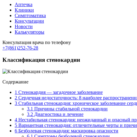
Аптечка
Клиники
Симптоматика
Консультации
Новости
Калькуляторы
Консультация врача по телефону
+7(861)252-76-28
Классификация стенокардии
Содержание
1
Стенокардия — загадочное заболевание
2
Сердечная недостаточность: 8 наиболее распространен
3
Стабильная стенокардия: хроническое заболевание серд
3.1
Причины стабильной стенокардии
3.2
Диагностика и лечение
4
Нестабильная стенокардия: неожиданный и опасный пр
5
Вариантная стенокардия: отличительные черты и прич
6
Безболевая стенокардия: маскировка опасности
6.1
Симптомы безболевой стенокардии