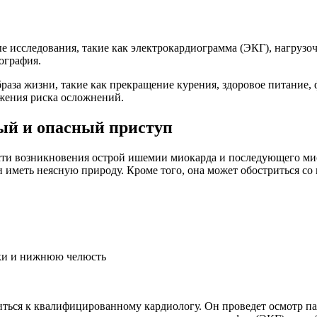
е исследования, такие как электрокардиограмма (ЭКГ), нагрузо
ография.
аза жизни, такие как прекращение курения, здоровое питание, ф
ижения риска осложнений.
ый и опасный приступ
сти возникновения острой ишемии миокарда и последующего мио
 иметь неясную природу. Кроме того, она может обостриться со
уки и нижнюю челюсть
ться к квалифицированному кардиологу. Он проведет осмотр па