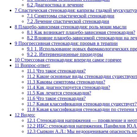
6.2
Диагностика и лечение
7
Спастическая стенокардия: капризы гладкой мускулату
7.1
Симптомы спастической стенокардии
7.2
Лечение спастической стенокардии
8
Плацебо-зависимая стенокардия: роль мощи мысли
8.1
Как возникает плацебо-зависимая стенокардия?
8.2
Влияние плацебо-зависимой стенокардии на ле
9
Прогрессивная стенокардия: прорыв в терапии
9.1
1. Использование новых фармакологических пр
9.2
2. Интервенционные процедуры
10
Стрессовая стенокардия: впереди самое горячее
11
Вопрос-ответ:
11.1
Что такое стенокардия?
11.2
Какие основные виды стенокардии существую
11.3
Каковы симптомы стенокардии?
11.4
Как диагностируется стенокардия?
11.5
Как лечится стенокардия?
11.6
Что такое стенокардия?
11.7
Какая классификация стенокардии существует?
11.8
Какая классификация стенокардии по степени 
12
Видео:
12.1
Стенокардия напряжения — проявление и нео
12.2
ИБС: стенокардия напряжения. Панфилов Ю.А
12.3
Сыркин А.Л.: Мы недооцениваем опасность не