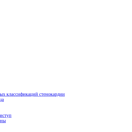
ных классификаций стенокардии
ца
иступ
ины