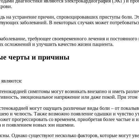
дами диагностики являются электрокардиография (ЭКГ) и проба
крови.
едь на устранение причин, спровоцировавших приступы боли. Э
вующих заболеваний. В некоторых случаях может потребоваться
 заболевание, требующее своевременного лечения и постоянного
х осложнений и улучшить качество жизни пациента.
ые черты и причины
 являются:
тенокардией симптомы могут возникать внезапно и иметь разли
ивность, эмоциональное напряжение или даже покой. При этом с
стенокардией могут ощущать различные виды боли – от покалыв
 шею и челюсть. Также возможно появление одышки и чувство у
жет прогрессировать со временем, приобретая более частые и 
а и появлением новых зон ишемии.
ны. Однако существуют несколько факторов, которые могут увел