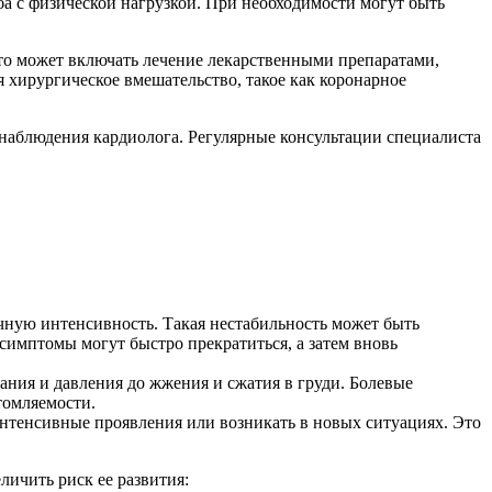
 с физической нагрузкой. При необходимости могут быть
то может включать лечение лекарственными препаратами,
 хирургическое вмешательство, такое как коронарное
 наблюдения кардиолога. Регулярные консультации специалиста
чную интенсивность. Такая нестабильность может быть
имптомы могут быстро прекратиться, а затем вновь
ания и давления до жжения и сжатия в груди. Болевые
томляемости.
интенсивные проявления или возникать в новых ситуациях. Это
ичить риск ее развития: