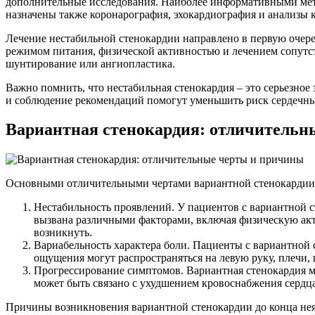
дополнительные исследования. Наиболее информативными мето
назначены также коронарография, эхокардиография и анализы 
Лечение нестабильной стенокардии направлено в первую очер
режимом питания, физической активностью и лечением сопутст
шунтирование или ангиопластика.
Важно помнить, что нестабильная стенокардия – это серьезное
и соблюдение рекомендаций помогут уменьшить риск сердечны
Вариантная стенокардия: отличительн
Основными отличительными чертами вариантной стенокардии
Нестабильность проявлений. У пациентов с вариантной с
вызвана различными факторами, включая физическую акт
возникнуть.
Вариабельность характера боли. Пациенты с вариантной 
ощущения могут распространяться на левую руку, плечи,
Прогрессирование симптомов. Вариантная стенокардия мо
может быть связано с ухудшением кровоснабжения сердц
Причины возникновения вариантной стенокардии до конца неяс