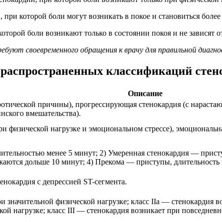
, при которой боли могут возникать в покое и становиться бол
оторой боли возникают только в состоянии покоя и не зависят о
ебуют своевременного обращения к врачу для правильной диагно
е распространенных классификаций стен
Описание
еротической причины), прогрессирующая стенокардия (с нараст
нского вмешательства).
ри физической нагрузке и эмоциональном стрессе), эмоциональ
ительностью менее 5 минут; 2) Умеренная стенокардия — прист
аются дольше 10 минут; 4) Прекома — приступы, длительность
тенокардия с депрессией ST-сегмента.
ри значительной физической нагрузке; класс IIa — стенокардия в
кой нагрузке; класс III — стенокардия возникает при повседнев