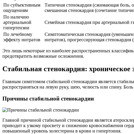
По субъективным
Типичная стенокардия (сжимающая боль, о
ощущениям
смешанная стенокардия (сочетание типич
По наличию
артериальной
Семейная стенокардия при артериальной ги
гипертензии
По лечебному
Симптоматическая стенокардия (уменьшени
эффекту нитратов
нитратов), прогрессирующая стенокардия 
Это лишь некоторые из наиболее распространенных классифик
предотвратить возможные осложнения.
Стабильная стенокардия: хроническое 
Главным симптомом стабильной стенокардии является стабильн
распространяться на левую руку, шею, челюсть или спину. Бол
Причины стабильной стенокардии
Главной причиной стабильной стенокардии является атероскле
приводит к узкому просвету и снижению кровоснабжения серд
повышенный уровень холестерина в крови и гипертония.