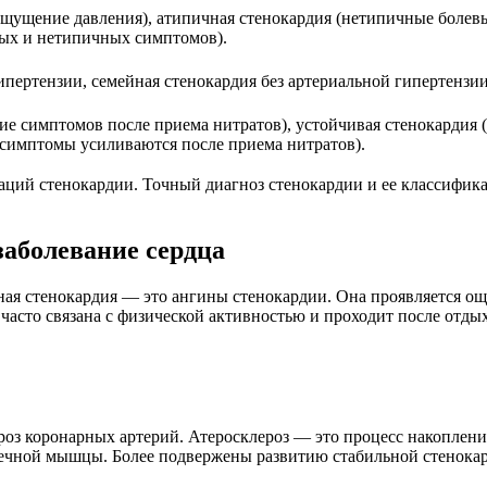
щущение давления), атипичная стенокардия (нетипичные болевы
ных и нетипичных симптомов).
пертензии, семейная стенокардия без артериальной гипертензии
е симптомов после приема нитратов), устойчивая стенокардия 
(симптомы усиливаются после приема нитратов).
аций стенокардии. Точный диагноз стенокардии и ее классифик
заболевание сердца
ая стенокардия — это ангины стенокардии. Она проявляется ощ
ь часто связана с физической активностью и проходит после отд
роз коронарных артерий. Атеросклероз — это процесс накоплени
ечной мышцы. Более подвержены развитию стабильной стенокард