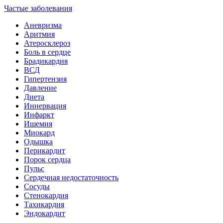
Частые заболевания
Аневризма
Аритмия
Атеросклероз
Боль в сердце
Брадикардия
ВСД
Гипертензия
Давление
Диета
Иннервация
Инфаркт
Ишемия
Миокард
Одышка
Перикардит
Порок сердца
Пульс
Сердечная недостаточность
Сосуды
Стенокардия
Тахикардия
Эндокардит