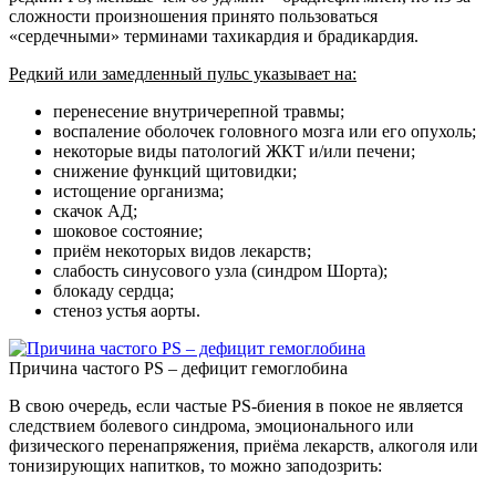
сложности произношения принято пользоваться
«сердечными» терминами тахикардия и брадикардия.
Редкий или замедленный пульс указывает на:
перенесение внутричерепной травмы;
воспаление оболочек головного мозга или его опухоль;
некоторые виды патологий ЖКТ и/или печени;
снижение функций щитовидки;
истощение организма;
скачок АД;
шоковое состояние;
приём некоторых видов лекарств;
слабость синусового узла (синдром Шорта);
блокаду сердца;
стеноз устья аорты.
Причина частого PS – дефицит гемоглобина
В свою очередь, если частые PS-биения в покое не является
следствием болевого синдрома, эмоционального или
физического перенапряжения, приёма лекарств, алкоголя или
тонизирующих напитков, то можно заподозрить: