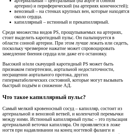
артериальный – центральный (на аорте и сонной
артерии) и периферический (на артериях конечностей);
венозный – на стенках крупных вен, которые находятся
около сердца.
капиллярный – истинный и прекапиллярный.
Среди множества видов PS, прощупываемых на артериях,
стоит выделить каротидный пульс. Он пальпируется в
области сонной артерии. При этом лучше лежать или сидеть,
поскольку чрезмерное нажатие может спровоцировать
замедление биения сердца или даже его остановку.
Высокий и/или скачущий каротидный PS может быть
признаком гипертензии, аортальной недостаточности,
несращении аортального протока, других
гиперматаболических состояний, которые могут вызывать
быстрый подъём и снижение АД.
Что такое капиллярный пульс?
Самый мелкий кровеносный сосуд – капилляр, состоит из
артериальной и венозной ветвей, и коленчатой перемычки
между ними. Истинный капиллярный пульс – это пульсация
артериальной веточки капилляра. Он проявляется в ложе
ногтя при надавливании на конец ногтевой фаланги и