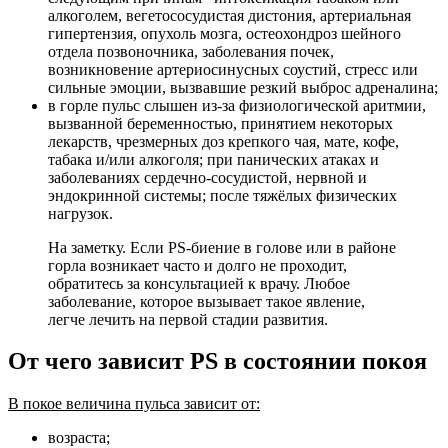
алкоголем, вегетососудистая дистония, артериальная
гипертензия, опухоль мозга, остеохондроз шейного
отдела позвоночника, заболевания почек,
возникновение артериосинусных соустий, стресс или
сильные эмоции, вызвавшие резкий выброс адреналина;
в горле пульс слышен из-за физиологической аритмии,
вызванной беременностью, принятием некоторых
лекарств, чрезмерных доз крепкого чая, мате, кофе,
табака и/или алкоголя; при панических атаках и
заболеваниях сердечно-сосудистой, нервной и
эндокринной системы; после тяжёлых физических
нагрузок.
На заметку. Если PS-биение в голове или в районе
горла возникает часто и долго не проходит,
обратитесь за консультацией к врачу. Любое
заболевание, которое вызывает такое явление,
легче лечить на первой стадии развития.
От чего зависит PS в состоянии покоя
В покое величина пульса зависит от:
возраста;