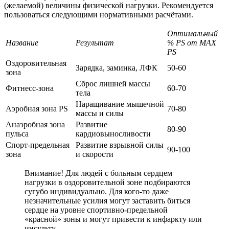
(желаемой) величины физической нагрузки. Рекомендуется
пользоваться следующими нормативными расчётами.
Оптимальный
Название
Результат
% PS от MAX
PS
Оздоровительная
Зарядка, заминка, ЛФК
50-60
зона
Сброс лишней массы
Фитнесс-зона
60-70
тела
Наращивание мышечной
Аэробная зона PS
70-80
массы и силы
Анаэробная зона
Развитие
80-90
пульса
кардиовыносливости
Спорт-предельная
Развитие взрывной силы
90-100
зона
и скорости
Внимание! Для людей с больным сердцем
нагрузки в оздоровительной зоне подбираются
сугубо индивидуально. Для кого-то даже
незначительные усилия могут заставить биться
сердце на уровне спортивно-предельной
«красной» зоны и могут привести к инфаркту или
инсульту.