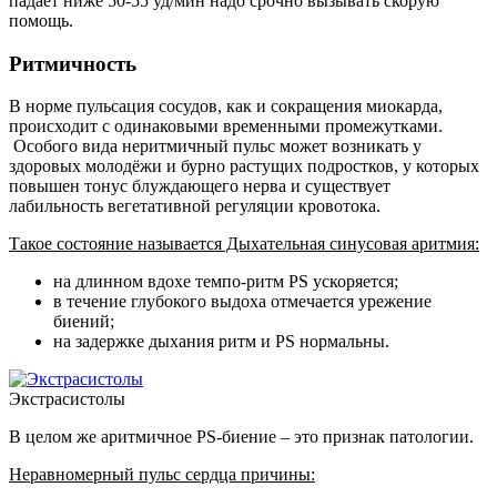
падает ниже 50-55 уд/мин надо срочно вызывать скорую
помощь.
Ритмичность
В норме пульсация сосудов, как и сокращения миокарда,
происходит с одинаковыми временными промежутками.
Особого вида неритмичный пульс может возникать у
здоровых молодёжи и бурно растущих подростков, у которых
повышен тонус блуждающего нерва и существует
лабильность вегетативной регуляции кровотока.
Такое состояние называется Дыхательная синусовая аритмия:
на длинном вдохе темпо-ритм PS ускоряется;
в течение глубокого выдоха отмечается урежение
биений;
на задержке дыхания ритм и PS нормальны.
Экстрасистолы
В целом же аритмичное PS-биение – это признак патологии.
Неравномерный пульс сердца причины: