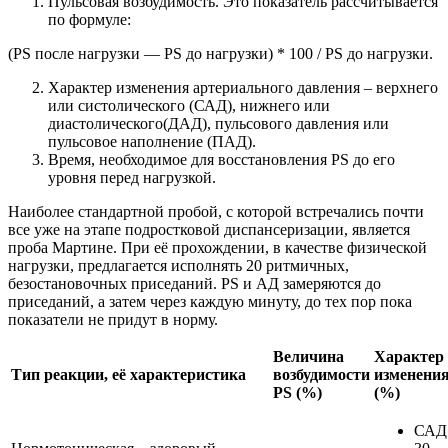
Пульсовая возбудимость. Это показатель рассчитывается
по формуле:
(PS после нагрузки — PS до нагрузки) * 100 / PS до нагрузки.
Характер изменения артериального давления – верхнего
или систолического (САД), нижнего или
диастолического(ДАД), пульсового давления или
пульсовое наполнение (ПАД).
Время, необходимое для восстановления PS до его
уровня перед нагрузкой.
Наиболее стандартной пробой, с которой встречались почти
все уже на этапе подростковой диспансеризации, является
проба Мартине. При её прохождении, в качестве физической
нагрузки, предлагается исполнять 20 ритмичных,
безостановочных приседаний. PS и АД замеряются до
приседаний, а затем через каждую минуту, до тех пор пока
показатели не придут в норму.
Величина
Характер
Тип реакции, её характеристика
возбудимости
изменени
PS (%)
(%)
САД 