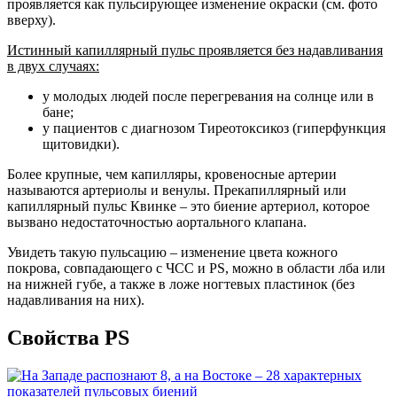
проявляется как пульсирующее изменение окраски (см. фото
вверху).
Истинный капиллярный пульс проявляется без надавливания
в двух случаях:
у молодых людей после перегревания на солнце или в
бане;
у пациентов с диагнозом Тиреотоксикоз (гиперфункция
щитовидки).
Более крупные, чем капилляры, кровеносные артерии
называются артериолы и венулы. Прекапиллярный или
капиллярный пульс Квинке – это биение артериол, которое
вызвано недостаточностью аортального клапана.
Увидеть такую пульсацию – изменение цвета кожного
покрова, совпадающего с ЧСС и PS, можно в области лба или
на нижней губе, а также в ложе ногтевых пластинок (без
надавливания на них).
Свойства PS