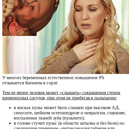
У многих беременных естественное повышение PS
отзывается биением в горле
Тем не менее человек может «слышать» сокращения стенок
кровеносных сосудов, при этом не прибегая к пальпации:
в висках пульс может быть слышен при высоком АД,
синусите, шейном остеохондрозе и невралгии, глаукоме,
воспалении тканей зуба (пульпите);
в голове стучит пульс (в области затылка и без боли) по
следующим причинам –интоксикация табаком или