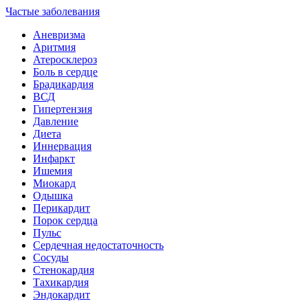
Частые заболевания
Аневризма
Аритмия
Атеросклероз
Боль в сердце
Брадикардия
ВСД
Гипертензия
Давление
Диета
Иннервация
Инфаркт
Ишемия
Миокард
Одышка
Перикардит
Порок сердца
Пульс
Сердечная недостаточность
Сосуды
Стенокардия
Тахикардия
Эндокардит