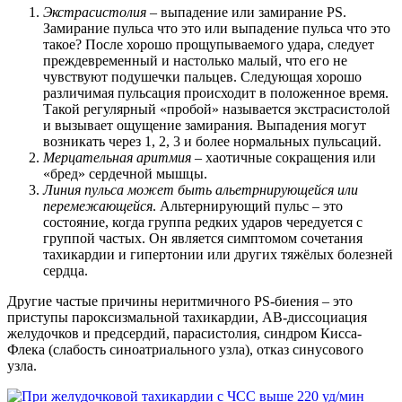
Экстрасистолия
– выпадение или замирание PS.
Замирание пульса что это или выпадение пульса что это
такое? После хорошо прощупываемого удара, следует
преждевременный и настолько малый, что его не
чувствуют подушечки пальцев. Следующая хорошо
различимая пульсация происходит в положенное время.
Такой регулярный «пробой» называется экстрасистолой
и вызывает ощущение замирания. Выпадения могут
возникать через 1, 2, 3 и более нормальных пульсаций.
Мерцательная аритмия
– хаотичные сокращения или
«бред» сердечной мышцы.
Линия пульса может быть альетрнирующейся или
перемежающейся
. Альтернирующий пульс – это
состояние, когда группа редких ударов чередуется с
группой частых. Он является симптомом сочетания
тахикардии и гипертонии или других тяжёлых болезней
сердца.
Другие частые причины неритмичного PS-биения – это
приступы пароксизмальной тахикардии, АВ-диссоциация
желудочков и предсердий, парасистолия, синдром Кисса-
Флека (слабость синоатриального узла), отказ синусового
узла.