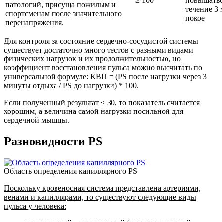
≥ 100
повышатьс
патологий, присуща пожилым и
течение 3 
спортсменам после значительного
покое
перенапряжения.
Для контроля за состояние сердечно-сосудистой системы
существует достаточно много тестов с разными видами
физических нагрузок и их продолжительностью, но
коэффициент восстановления пульса можно высчитать по
универсальной формуле: КВП = (PS после нагрузки через 3
минуты отдыха / PS до нагрузки) * 100.
Если полученный результат ≤ 30, то показатель считается
хорошим, а величина самой нагрузки посильной для
сердечной мышцы.
Разновидности PS
Область определения капиллярного PS
Поскольку кровеносная система представлена артериями,
венами и капиллярами, то существуют следующие виды
пульса у человека: