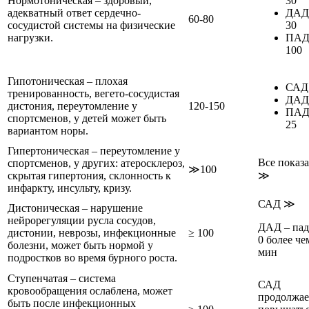
Нормотоническая – здоровый,
30
адекватный ответ сердечно-
ДАД 
60-80
сосудистой системы на физические
30
нагрузки.
ПАД 
100
Гипотоническая – плохая
САД 
тренированность, вегето-сосудистая
ДАД 
дистония, переутомление у
120-150
ПАД 
спортсменов, у детей может быть
25
вариантом норы.
Гипертоническая – переутомление у
Все показ
спортсменов, у других: атеросклероз,
≫100
скрытая гипертония, склонность к
≫
инфаркту, инсульту, кризу.
САД ≫
Дистоническая – нарушение
нейрорегуляции русла сосудов,
ДАД – пад
дистонии, неврозы, инфекционные
≥ 100
0 более че
болезни, может быть нормой у
мин
подростков во время бурного роста.
Ступенчатая – система
САД
кровообращения ослаблена, может
продолжае
быть после инфекционных