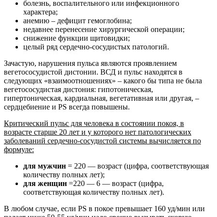
болезнь, воспалительного или инфекционного
характера;
анемию – дефицит гемоглобина;
недавнее перенесение хирургической операции;
снижение функции щитовидки;
целый ряд сердечно-сосудистых патологий.
Зачастую, нарушения пульса являются проявлением
вегетососудистой дистонии. ВСД и пульс находятся в
следующих «взаимоотношениях» – какого бы типа не была
вегетососудистая дистония: гипотоническая,
гипертоническая, кардиальная, вегетативная или другая, –
сердцебиение и PS всегда повышены.
Критический пульс для человека в состоянии покоя, в
возрасте старше 20 лет и у которого нет патологических
заболеваний сердечно-сосудистой системы вычисляется по
формуле:
для мужчин
= 220 — возраст (цифра, соответствующая
количеству полных лет);
для женщин
=220 — 6 — возраст (цифра,
соответствующая количеству полных лет).
В любом случае, если PS в покое превышает 160 уд/мин или