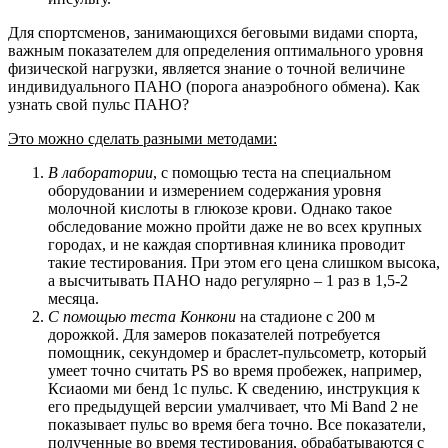
Для спортсменов, занимающихся беговыми видами спорта,
важным показателем для определения оптимального уровня
физической нагрузки, является знание о точной величине
индивидуального ПАНО (порога анаэробного обмена). Как
узнать свой пульс ПАНО?
Это можно сделать разными методами:
В лаборатории
, с помощью теста на специальном
оборудовании и измерением содержания уровня
молочной кислоты в глюкозе крови. Однако такое
обследование можно пройти даже не во всех крупных
городах, и не каждая спортивная клиника проводит
такие тестирования. При этом его цена слишком высока,
а высчитывать ПАНО надо регулярно – 1 раз в 1,5-2
месяца.
С помощью теста Конкони
на стадионе с 200 м
дорожкой. Для замеров показателей потребуется
помощник, секундомер и браслет-пульсометр, который
умеет точно считать PS во время пробежек, например,
Ксиаоми ми бенд 1с пульс. К сведению, инструкция к
его предыдущей версии умалчивает, что Mi Band 2 не
показывает пульс во время бега точно. Все показатели,
полученные во время тестирования, обрабатываются с