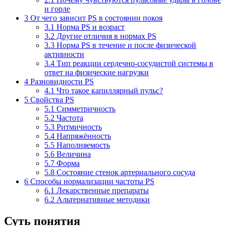
и горле
3
От чего зависит PS в состоянии покоя
3.1
Норма PS и возраст
3.2
Другие отличия в нормах PS
3.3
Норма PS в течение и после физической
активности
3.4
Тип реакции сердечно-сосудистой системы в
ответ на физические нагрузки
4
Разновидности PS
4.1
Что такое капиллярный пульс?
5
Свойства PS
5.1
Симметричность
5.2
Частота
5.3
Ритмичность
5.4
Напряжённость
5.5
Наполняемость
5.6
Величина
5.7
Форма
5.8
Состояние стенок артериального сосуда
6
Способы нормализации частоты PS
6.1
Лекарственные препараты
6.2
Альтернативные методики
Суть понятия