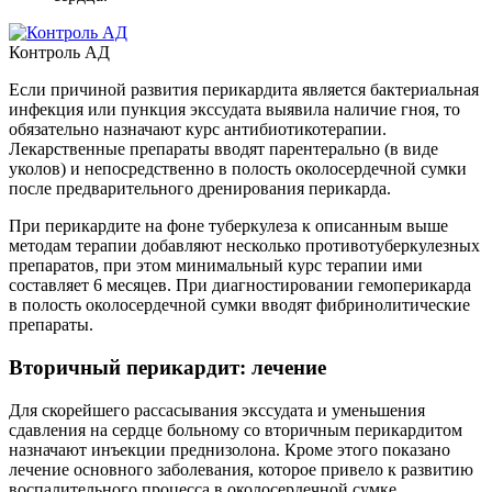
Контроль АД
Если причиной развития перикардита является бактериальная
инфекция или пункция экссудата выявила наличие гноя, то
обязательно назначают курс антибиотикотерапии.
Лекарственные препараты вводят парентерально (в виде
уколов) и непосредственно в полость околосердечной сумки
после предварительного дренирования перикарда.
При перикардите на фоне туберкулеза к описанным выше
методам терапии добавляют несколько противотуберкулезных
препаратов, при этом минимальный курс терапии ими
составляет 6 месяцев. При диагностировании гемоперикарда
в полость околосердечной сумки вводят фибринолитические
препараты.
Вторичный перикардит: лечение
Для скорейшего рассасывания экссудата и уменьшения
сдавления на сердце больному со вторичным перикардитом
назначают инъекции преднизолона. Кроме этого показано
лечение основного заболевания, которое привело к развитию
воспалительного процесса в околосердечной сумке.