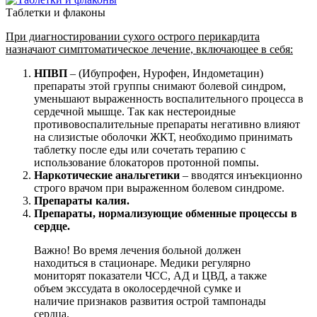
Таблетки и флаконы
При диагностировании сухого острого перикардита
назначают симптоматическое лечение, включающее в себя:
НПВП
– (Ибупрофен, Нурофен, Индометацин)
препараты этой группы снимают болевой синдром,
уменьшают выраженность воспалительного процесса в
сердечной мышце. Так как нестероидные
противовоспалительные препараты негативно влияют
на слизистые оболочки ЖКТ, необходимо принимать
таблетку после еды или сочетать терапию с
использование блокаторов протонной помпы.
Наркотические анальгетики
– вводятся инъекционно
строго врачом при выраженном болевом синдроме.
Препараты калия.
Препараты, нормализующие обменные процессы в
сердце.
Важно! Во время лечения больной должен
находиться в стационаре. Медики регулярно
мониторят показатели ЧСС, АД и ЦВД, а также
объем экссудата в околосердечной сумке и
наличие признаков развития острой тампонады
сердца.