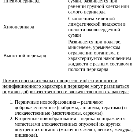
Пневмоперикард
сумки, развивается при
ранении грудной клетки или
самого перикарда
Скоплением хилезной
лимфатической жидкости в
Хилоперикард
полости околосердечной
сумки
Развивается при подагре,
микседеме, уремическом
отравлении организма и
Выпотной перикард
характеризуется накоплением
жидкости с разным составом в
полости перикарда
Помимо воспалительных процессов инфекционного и
неинфекционного характера в перикарде могут развиваться
опухоли доброкачественного и злокачественного характера:
Первичные новообразования – различают
доброкачественные (фибромы, ангиомы, тератомы) и
злокачественные (мезотелиомы, саркомы).
Вторичные новообразования – перикард поражается
метастазами злокачественных опухолей их других
внутренних органов (молочных желез, легких, желудка,
пищевода).