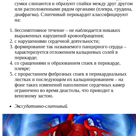
сумки слипаются и образуют спайки между друг другом
или расположенными рядом органами (плевра, грудина,
диафрагма). Слипчивый перикардит классифицируют
на:
бессимптомное течение – не наблюдается никаких
выраженных нарушений кровообращения;
с нарушениями сердечной деятельности;
формирование так называемого панцирного сердца –
характеризуется отложением кальциевых солей в
перикарде;
со сращениями и образованием спаек в перикарде,
плевре;
с прорастанием фиброзных спаек в перикардиальных
листках и последующим их кальцинированием – на
фоне таких изменений наполнение сердечных камер
ограничено во время диастолы, что приводит к
венозному застою.
Экссудативно-слипчивый.