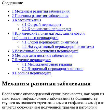
Содержание
1
Механизм развития заболевания
2
Причины развития заболевания
3
Классификация
3.1
Острый перикардит
3.2
Хронический перикардит
4
Клинические признаки экссудативного и
фибринозного перикардита
4.1
Сухой перикардит: симптомы
4.2
Экссудативный перикардит: симптомы
5
Возможные осложнения перикардита
6
Методы диагностики заболевания
7
Лечение перикардита
7.1
Медикаментозная терапия
7.2
Вторичный перикардит: лечение
8
Прогноз перикардита
Механизм развития заболевания
Воспаление околосердечной сумки развивается, как один из
симптомов инфекционного заболевания (в большинстве
случаев вызванного стрептококками и стафилококками) или
является осложнением полученной травмы и патологий