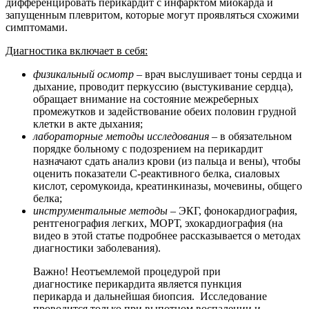
дифференцировать перикардит с инфарктом миокарда и
запущенным плевритом, которые могут проявляться схожими
симптомами.
Диагностика включает в себя:
физикальный осмотр
– врач выслушивает тоны сердца и
дыхание, проводит перкуссию (выстукивание сердца),
обращает внимание на состояние межреберных
промежутков и задействование обеих половин грудной
клетки в акте дыхания;
лабораторные методы исследования
– в обязательном
порядке больному с подозрением на перикардит
назначают сдать анализ крови (из пальца и вены), чтобы
оценить показатели С-реактивного белка, сиаловых
кислот, серомукоида, креатинкиназы, мочевины, общего
белка;
инструментальные методы
– ЭКГ, фонокардиография,
рентгенография легких, МОРТ, эхокардиография (на
видео в этой статье подробнее рассказывается о методах
диагностики заболевания).
Важно! Неотъемлемой процедурой при
диагностике перикардита является пункция
перикарда и дальнейшая биопсия. Исследование
проводится только при выпотном воспалении и