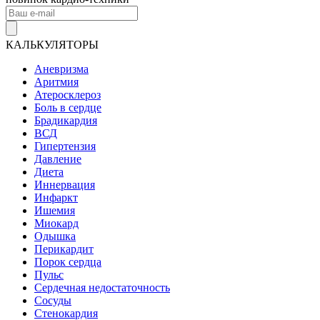
КАЛЬКУЛЯТОРЫ
Аневризма
Аритмия
Атеросклероз
Боль в сердце
Брадикардия
ВСД
Гипертензия
Давление
Диета
Иннервация
Инфаркт
Ишемия
Миокард
Одышка
Перикардит
Порок сердца
Пульс
Сердечная недостаточность
Сосуды
Стенокардия