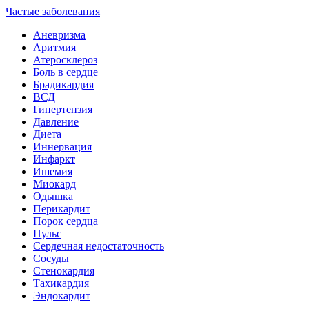
Частые заболевания
Аневризма
Аритмия
Атеросклероз
Боль в сердце
Брадикардия
ВСД
Гипертензия
Давление
Диета
Иннервация
Инфаркт
Ишемия
Миокард
Одышка
Перикардит
Порок сердца
Пульс
Сердечная недостаточность
Сосуды
Стенокардия
Тахикардия
Эндокардит