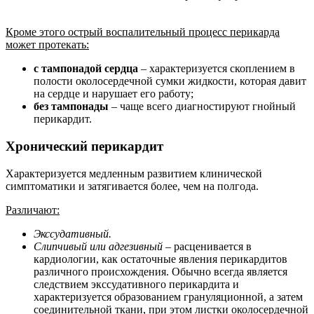
Кроме этого острый воспалительный процесс перикарда
может протекать:
с тампонадой сердца
– характеризуется скоплением в
полости околосердечной сумки жидкости, которая давит
на сердце и нарушает его работу;
без тампонады
– чаще всего диагностируют гнойный
перикардит.
Хронический перикардит
Характеризуется медленным развитием клинической
симптоматики и затягивается более, чем на полгода.
Различают:
Экссудативный.
Слипчивый или адгезивный
– расценивается в
кардиологии, как остаточные явления перикардитов
различного происхождения. Обычно всегда является
следствием экссудативного перикардита и
характеризуется образованием грануляционной, а затем
соединительной ткани, при этом листки околосердечной