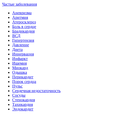
Частые заболевания
Аневризма
Аритмия
Атеросклероз
Боль в сердце
Брадикардия
ВСД
Гипертензия
Давление
Диета
Иннервация
Инфаркт
Ишемия
Миокард
Одышка
Перикардит
Порок сердца
Пульс
Сердечная недостаточность
Сосуды
Стенокардия
Тахикардия
Эндокардит