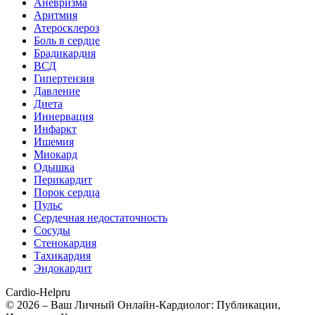
Аневризма
Аритмия
Атеросклероз
Боль в сердце
Брадикардия
ВСД
Гипертензия
Давление
Диета
Иннервация
Инфаркт
Ишемия
Миокард
Одышка
Перикардит
Порок сердца
Пульс
Сердечная недостаточность
Сосуды
Стенокардия
Тахикардия
Эндокардит
Cardio-Help
ru
© 2026 – Ваш Личный Онлайн-Кардиолог: Публикации,