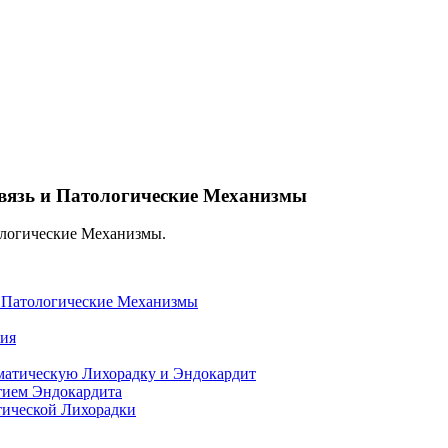
вязь и Патологические Механизмы
и Патологические Механизмы
ния
атическую Лихорадку и Эндокардит
тием Эндокардита
ической Лихорадки