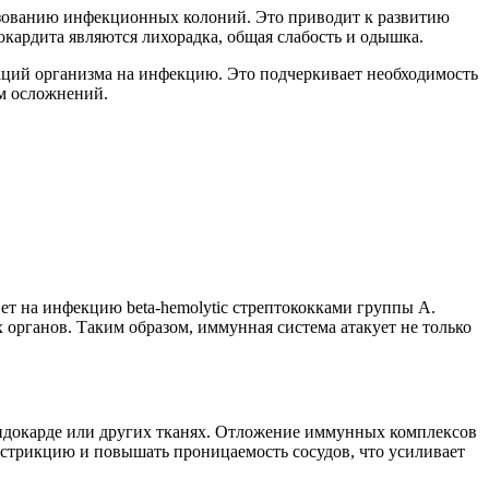
разованию инфекционных колоний. Это приводит к развитию
кардита являются лихорадка, общая слабость и одышка.
акций организма на инфекцию. Это подчеркивает необходимость
им осложнений.
т на инфекцию beta-hemolytic стрептококками группы A.
 органов. Таким образом, иммунная система атакует не только
эндокарде или других тканях. Отложение иммунных комплексов
стрикцию и повышать проницаемость сосудов, что усиливает