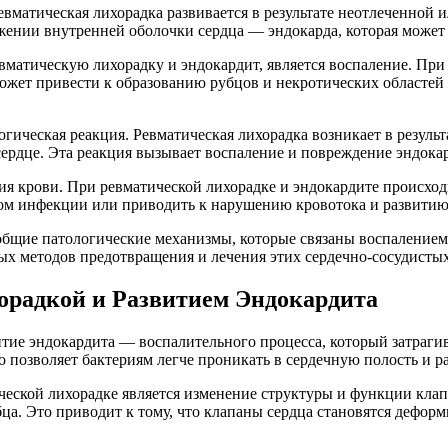
вматическая лихорадка развивается в результате неотлеченной
ении внутренней оболочки сердца — эндокарда, которая может 
атическую лихорадку и эндокардит, является воспаление. При 
жет привести к образованию рубцов и некротических областей н
ческая реакция. Ревматическая лихорадка возникает в результ
сердце. Эта реакция вызывает воспаление и повреждение эндокар
я крови. При ревматической лихорадке и эндокардите происход
ком инфекции или приводить к нарушению кровотока и развити
общие патологические механизмы, которые связаны воспалением
х методов предотвращения и лечения этих сердечно-сосудистых
орадкой и Развитием Эндокардита
тие эндокардита — воспалительного процесса, который затрагив
о позволяет бактериям легче проникать в сердечную полость и 
еской лихорадке является изменение структуры и функции клап
бца. Это приводит к тому, что клапаны сердца становятся дефор