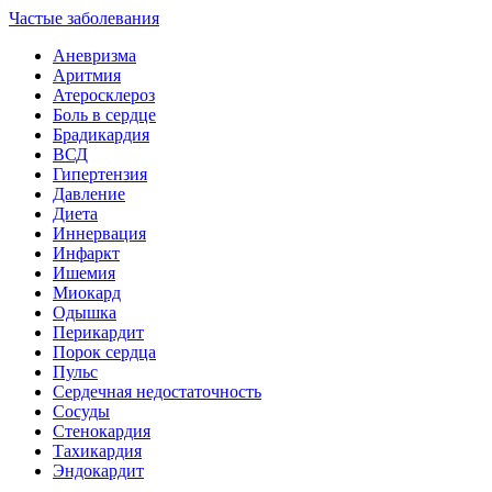
Частые заболевания
Аневризма
Аритмия
Атеросклероз
Боль в сердце
Брадикардия
ВСД
Гипертензия
Давление
Диета
Иннервация
Инфаркт
Ишемия
Миокард
Одышка
Перикардит
Порок сердца
Пульс
Сердечная недостаточность
Сосуды
Стенокардия
Тахикардия
Эндокардит