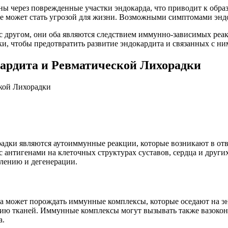
паны через поврежденные участки эндокарда, что приводит к об
е может стать угрозой для жизни. Возможными симптомами эндо
г с другом, они оба являются следствием иммунно-зависимых ре
ки, чтобы предотвратить развитие эндокардита и связанных с н
ардита и Ревматической Лихорадки
дки являются аутоиммунные реакции, которые возникают в отве
 антигенами на клеточных структурах суставов, сердца и других
алению и дегенерации.
ма может порождать иммунные комплексы, которые оседают на 
ию тканей. Иммунные комплексы могут вызывать также вазокон
а.