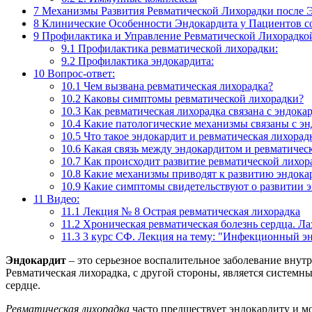
7
Механизмы Развития Ревматической Лихорадки после 
8
Клинические Особенности Эндокардита у Пациентов с
9
Профилактика и Управление Ревматической Лихорадко
9.1
Профилактика ревматической лихорадки:
9.2
Профилактика эндокардита:
10
Вопрос-ответ:
10.1
Чем вызвана ревматическая лихорадка?
10.2
Каковы симптомы ревматической лихорадки?
10.3
Как ревматическая лихорадка связана с эндока
10.4
Какие патологические механизмы связаны с эн
10.5
Что такое эндокардит и ревматическая лихорад
10.6
Какая связь между эндокардитом и ревматичес
10.7
Как происходит развитие ревматической лихор
10.8
Какие механизмы приводят к развитию эндока
10.9
Какие симптомы свидетельствуют о развитии 
11
Видео:
11.1
Лекция № 8 Острая ревматическая лихорадка
11.2
Хроническая ревматическая болезнь сердца. Ла
11.3
3 курс СФ. Лекция на тему: "Инфекционный эн
Эндокардит
– это серьезное воспалительное заболевание внут
Ревматическая лихорадка, с другой стороны, является систем
сердце.
Ревматическая лихорадка
часто предшествует эндокардиту и мо