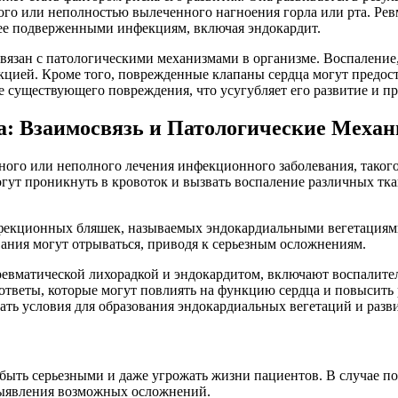
енного или неполностью вылеченного нагноения горла или рта. Р
лее подверженными инфекциям, включая эндокардит.
язан с патологическими механизмами в организме. Воспаление,
екцией. Кроме того, поврежденные клапаны сердца могут предос
е существующего повреждения, что усугубляет его развитие и п
а: Взаимосвязь и Патологические Меха
ного или неполного лечения инфекционного заболевания, такого
могут проникнуть в кровоток и вызвать воспаление различных т
нфекционных бляшек, называемых эндокардиальными вегетациями,
вания могут отрываться, приводя к серьезным осложнениям.
ревматической лихорадкой и эндокардитом, включают воспалите
ответы, которые могут повлиять на функцию сердца и повысить 
ать условия для образования эндокардиальных вегетаций и разв
ыть серьезными и даже угрожать жизни пациентов. В случае под
выявления возможных осложнений.