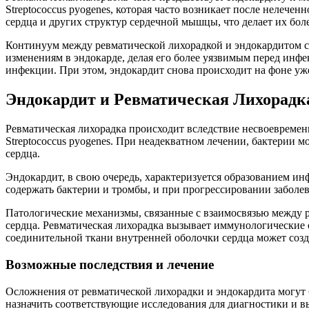
Streptococcus pyogenes, которая часто возникает после нелеч
сердца и других структур сердечной мышцы, что делает их бо
Континуум между ревматической лихорадкой и эндокардитом св
изменениям в эндокарде, делая его более уязвимым перед инф
инфекции. При этом, эндокардит снова происходит на фоне уж
Эндокардит и Ревматическая Лихорадк
Ревматическая лихорадка происходит вследствие несвоевремен
Streptococcus pyogenes. При неадекватном лечении, бактерии 
сердца.
Эндокардит, в свою очередь, характеризуется образованием и
содержать бактерии и тромбы, и при прогрессировании заболе
Патологические механизмы, связанные с взаимосвязью между 
сердца. Ревматическая лихорадка вызывает иммунологические 
соединительной ткани внутренней оболочки сердца может созд
Возможные последствия и лечение
Осложнения от ревматической лихорадки и эндокардита могут б
назначить соответствующие исследования для диагностики и 