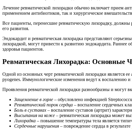
Лечение ревматической лихорадки обычно включает прием ант
применением антибиотиков, так и хирургическое вмешательст
Все пациенты, перенесшие ревматическую лихорадку, должны 
его развития.
Эндокардит и ревматическая лихорадка представляют серьезные
лихорадкой, могут привести к развитию эндокардита. Раннее 
здоровья пациентов.
Ревматическая Лихорадка: Основные 
Одной из основных черт ревматической лихорадки является ее 
pyogenes. Иммунологические изменения ведут к воспалению и 
Проявления ревматической лихорадки разнообразны и могут 
Защемление в горле
– обусловлено инфекцией Streptococcu
Ревматический порок сердца
– воспаление сердечных кла
Боль в суставах
– воспаление суставов (артрит) характе
Высыпания на коже
– ревматическая лихорадка может выз
Лихорадка
– повышение температуры тела является типи
Сердечные нарушения
– повреждение сердца в результате