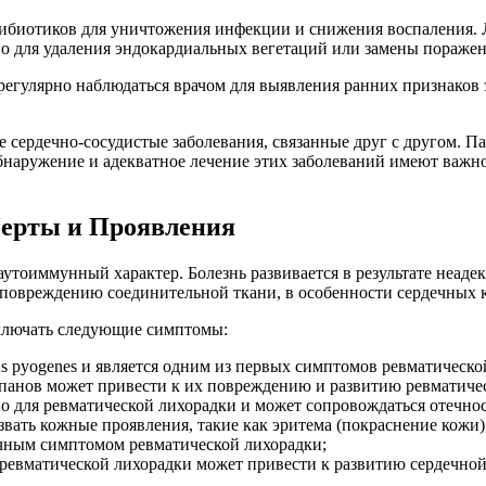
ибиотиков для уничтожения инфекции и снижения воспаления. 
во для удаления эндокардиальных вегетаций или замены пораже
регулярно наблюдаться врачом для выявления ранних признаков
 сердечно-сосудистые заболевания, связанные друг с другом. П
обнаружение и адекватное лечение этих заболеваний имеют важн
Черты и Проявления
аутоиммунный характер. Болезнь развивается в результате неаде
повреждению соединительной ткани, в особенности сердечных кл
включать следующие симптомы:
s pyogenes и является одним из первых симптомов ревматическо
панов может привести к их повреждению и развитию ревматичес
рно для ревматической лихорадки и может сопровождаться отечн
вать кожные проявления, такие как эритема (покраснение кожи)
чным симптомом ревматической лихорадки;
 ревматической лихорадки может привести к развитию сердечной