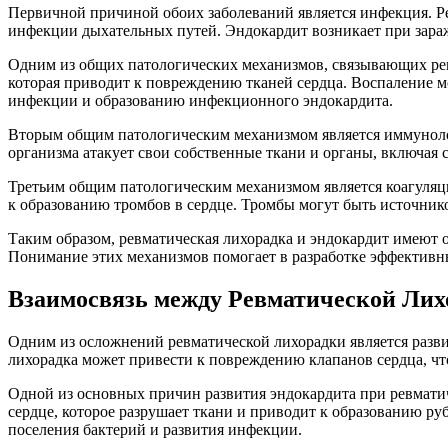
Первичной причиной обоих заболеваний является инфекция. Ре
инфекции дыхательных путей. Эндокардит возникает при зараж
Одним из общих патологических механизмов, связывающих ревм
которая приводит к повреждению тканей сердца. Воспаление мо
инфекции и образованию инфекционного эндокардита.
Вторым общим патологическим механизмом является иммунологи
организма атакует свои собственные ткани и органы, включая 
Третьим общим патологическим механизмом является коагуляци
к образованию тромбов в сердце. Тромбы могут быть источни
Таким образом, ревматическая лихорадка и эндокардит имеют 
Понимание этих механизмов помогает в разработке эффективны
Взаимосвязь между Ревматической Лих
Одним из осложнений ревматической лихорадки является разви
лихорадка может привести к повреждению клапанов сердца, чт
Одной из основных причин развития эндокардита при ревматич
сердце, которое разрушает ткани и приводит к образованию ру
поселения бактерий и развития инфекции.