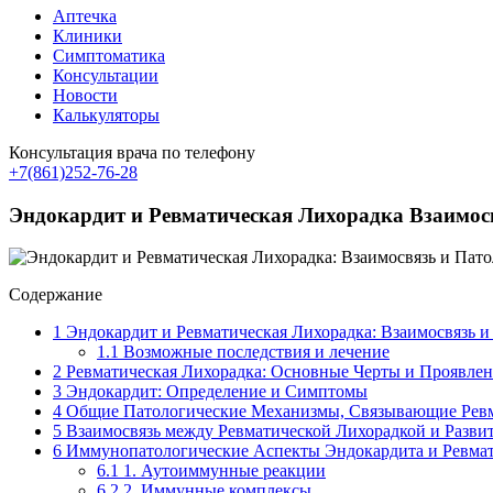
Аптечка
Клиники
Симптоматика
Консультации
Новости
Калькуляторы
Консультация врача по телефону
+7(861)252-76-28
Эндокардит и Ревматическая Лихорадка Взаимос
Содержание
1
Эндокардит и Ревматическая Лихорадка: Взаимосвязь 
1.1
Возможные последствия и лечение
2
Ревматическая Лихорадка: Основные Черты и Проявле
3
Эндокардит: Определение и Симптомы
4
Общие Патологические Механизмы, Связывающие Ревм
5
Взаимосвязь между Ревматической Лихорадкой и Разви
6
Иммунопатологические Аспекты Эндокардита и Ревмат
6.1
1. Аутоиммунные реакции
6.2
2. Иммунные комплексы