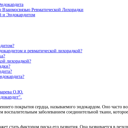
Эндокардита
о Взаимосвязью Ревматической Лихорадки
й и Эндокардитом
рдитом?
докардитом и ревматической лихорадкой?
ка?
кой лихорадкой?
адки?
рдита?
эндокардита?
зарева О.Ю.
докардит".
реннего покрытия сердца, называемого эндокардом. Оно часто во
ным воспалительным заболеванием соединительной ткани, котор
жет стать фактором риска его развития. Она развивается в рез