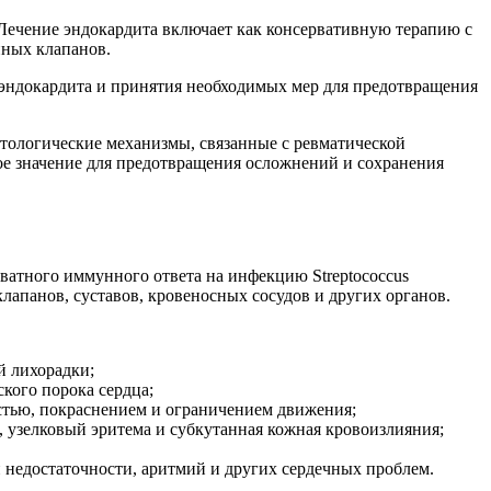
Лечение эндокардита включает как консервативную терапию с
нных клапанов.
 эндокардита и принятия необходимых мер для предотвращения
атологические механизмы, связанные с ревматической
ое значение для предотвращения осложнений и сохранения
кватного иммунного ответа на инфекцию Streptococcus
апанов, суставов, кровеносных сосудов и других органов.
й лихорадки;
кого порока сердца;
остью, покраснением и ограничением движения;
, узелковый эритема и субкутанная кожная кровоизлияния;
 недостаточности, аритмий и других сердечных проблем.