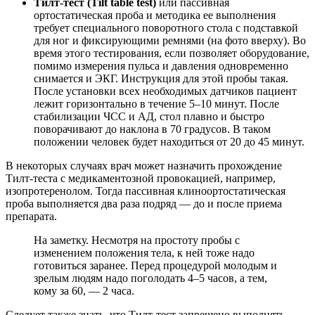
Тилт-тест (Tilt table test)
или пассивная
ортостатическая проба и методика ее выполнения
требует специального поворотного стола с подставкой
для ног и фиксирующими ремнями (на фото вверху). Во
время этого тестирования, если позволяет оборудование,
помимо измерения пульса и давления одновременно
снимается и ЭКГ. Инструкция для этой пробы такая.
После установки всех необходимых датчиков пациент
лежит горизонтально в течение 5–10 минут. После
стабилизации ЧСС и АД, стол плавно и быстро
поворачивают до наклона в 70 градусов. В таком
положении человек будет находиться от 20 до 45 минут.
В некоторых случаях врач может назначить прохождение
Тилт-теста с медикаментозной провокацией, например,
изопротеренолом. Тогда пассивная клиноортостатическая
проба выполняется два раза подряд — до и после приема
препарата.
На заметку. Несмотря на простоту пробы с
изменением положения тела, к ней тоже надо
готовиться заранее. Перед процедурой молодым и
зрелым людям надо поголодать 4–5 часов, а тем,
кому за 60, — 2 часа.
Следует также знать, что Тилт-тест запрещено выполнять