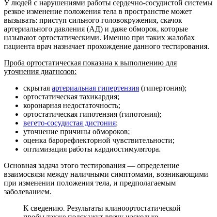
У людей с нарушениями работы сердечно-сосудистой системы
резкое изменение положения тела в пространстве может
вызывать: приступ сильного головокружения, скачок
артериального давления (АД) и даже обморок, которые
называют ортостатическими. Именно при таких жалобах
пациента врач назначает прохождение данного тестирования.
Проба ортостатическая показана к выполнению для
уточнения диагнозов:
скрытая
артериальная гипертензия
(гипертония);
ортостатическая тахикардия;
коронарная недостаточность;
ортостатическая гипотензия (гипотония);
вегето-сосудистая дистония
;
уточнение причины обмороков;
оценка барорефлекторной чувствительности;
оптимизация работы кардиостимулятора.
Основная задача этого тестирования — определение
взаимосвязи между наличными симптомами, возникающими
при изменении положения тела, и предполагаемым
заболеванием.
К сведению. Результаты клиноортостатической
пробы также подскажут врачу насколько