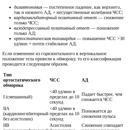
дизавтономия
— постепенное падение, как верхнего,
так и нижнего АД, + несущественные колебания ЧСС;
кардиоингибиторный позитивный ответ
— снижение
только ЧСС;
вазодепрессивный позитивный ответ
— понижение
только АД;
ортостатическая тахикардия
— повышение ЧСС >30
уд/мин + почти стабильное АД.
Если изменение из горизонтального в вертикальное
положение тела привели к обмороку, то его классификация
проводится следующим образом.
Тип
ортостатического
ЧСС
АД
обморока
<40 уд/мин в
Падает быстрее, чем
I (смешанный)
пределах до 10
снижается ЧСС
секунд
IIA
<40 уд/мин в
Понижается до
(кардиоингибиторный
пределах на 10
снижения пульса
без асистолии)
секунд
IIB
Асистолия
Снижение совпадает