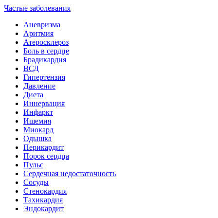
Частые заболевания
Аневризма
Аритмия
Атеросклероз
Боль в сердце
Брадикардия
ВСД
Гипертензия
Давление
Диета
Иннервация
Инфаркт
Ишемия
Миокард
Одышка
Перикардит
Порок сердца
Пульс
Сердечная недостаточность
Сосуды
Стенокардия
Тахикардия
Эндокардит