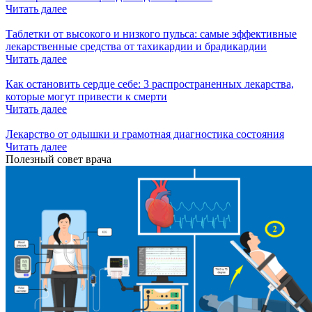
Читать далее
Таблетки от высокого и низкого пульса: самые эффективные
лекарственные средства от тахикардии и брадикардии
Читать далее
Как остановить сердце себе: 3 распространенных лекарства,
которые могут привести к смерти
Читать далее
Лекарство от одышки и грамотная диагностика состояния
Читать далее
Полезный совет врача