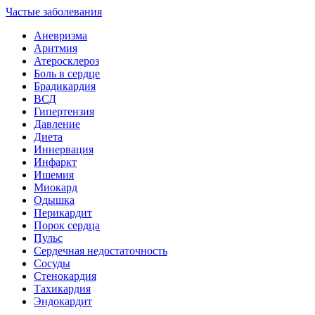
Частые заболевания
Аневризма
Аритмия
Атеросклероз
Боль в сердце
Брадикардия
ВСД
Гипертензия
Давление
Диета
Иннервация
Инфаркт
Ишемия
Миокард
Одышка
Перикардит
Порок сердца
Пульс
Сердечная недостаточность
Сосуды
Стенокардия
Тахикардия
Эндокардит