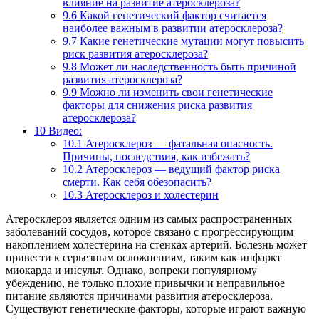
влияние на развитие атеросклероза?
9.6
Какой генетический фактор считается
наиболее важным в развитии атеросклероза?
9.7
Какие генетические мутации могут повысить
риск развития атеросклероза?
9.8
Может ли наследственность быть причиной
развития атеросклероза?
9.9
Можно ли изменить свои генетические
факторы для снижения риска развития
атеросклероза?
10
Видео:
10.1
Атеросклероз — фатальная опасность.
Причины, последствия, как избежать?
10.2
Атеросклероз — ведущий фактор риска
смерти. Как себя обезопасить?
10.3
Атеросклероз и холестерин
Атеросклероз является одним из самых распространенных
заболеваний сосудов, которое связано с прогрессирующим
накоплением холестерина на стенках артерий. Болезнь может
привести к серьезным осложнениям, таким как инфаркт
миокарда и инсульт. Однако, вопреки популярному
убеждению, не только плохие привычки и неправильное
питание являются причинами развития атеросклероза.
Существуют генетические факторы, которые играют важную