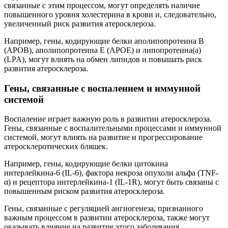
связанные с этим процессом, могут определять наличие
повышенного уровня холестерина в крови и, следовательно,
увеличенный риск развития атеросклероза.
Например, гены, кодирующие белки аполипопротеина B
(APOB), аполипопротеина Е (APOE) и липопротеина(a)
(LPA), могут влиять на обмен липидов и повышать риск
развития атеросклероза.
Гены, связанные с воспалением и иммунной
системой
Воспаление играет важную роль в развитии атеросклероза.
Гены, связанные с воспалительными процессами и иммунной
системой, могут влиять на развитие и прогрессирование
атеросклеротических бляшек.
Например, гены, кодирующие белки цитокина
интерлейкина-6 (IL-6), фактора некроза опухоли альфа (TNF-
α) и рецептора интерлейкина-1 (IL-1R), могут быть связаны с
повышенным риском развития атеросклероза.
Гены, связанные с регуляцией ангиогенеза, признанного
важным процессом в развитии атеросклероза, также могут
оказывать влияние на развитие этого заболевания.