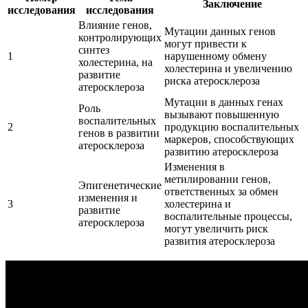
Заключение
исследования
исследования
Влияние генов,
Мутации данных генов
контролирующих
могут привести к
синтез
1
нарушенному обмену
холестерина, на
холестерина и увеличению
развитие
риска атеросклероза
атеросклероза
Мутации в данных генах
Роль
вызывают повышенную
воспалительных
2
продукцию воспалительных
генов в развитии
маркеров, способствующих
атеросклероза
развитию атеросклероза
Изменения в
метилировании генов,
Эпигенетические
ответственных за обмен
изменения и
3
холестерина и
развитие
воспалительные процессы,
атеросклероза
могут увеличить риск
развития атеросклероза