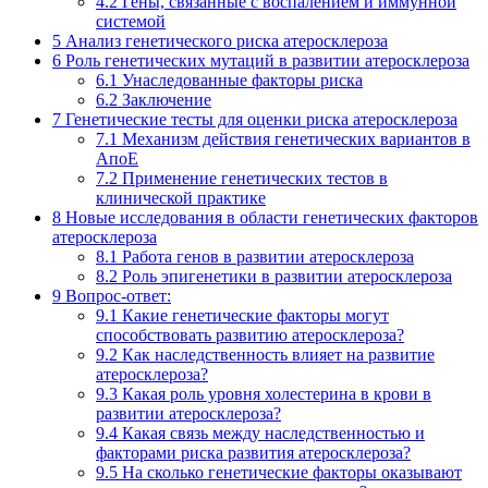
4.2
Гены, связанные с воспалением и иммунной
системой
5
Анализ генетического риска атеросклероза
6
Роль генетических мутаций в развитии атеросклероза
6.1
Унаследованные факторы риска
6.2
Заключение
7
Генетические тесты для оценки риска атеросклероза
7.1
Механизм действия генетических вариантов в
АпоЕ
7.2
Применение генетических тестов в
клинической практике
8
Новые исследования в области генетических факторов
атеросклероза
8.1
Работа генов в развитии атеросклероза
8.2
Роль эпигенетики в развитии атеросклероза
9
Вопрос-ответ:
9.1
Какие генетические факторы могут
способствовать развитию атеросклероза?
9.2
Как наследственность влияет на развитие
атеросклероза?
9.3
Какая роль уровня холестерина в крови в
развитии атеросклероза?
9.4
Какая связь между наследственностью и
факторами риска развития атеросклероза?
9.5
На сколько генетические факторы оказывают