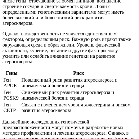
числе гены, отвечающие за обмен липидов, воспаление,
строение сосудов и свертываемость крови. Люди с
определенными генетическими вариантами могут иметь
более высокий или более низкий риск развития
атеросклероза.
Однако, наследственность не является единственным
фактором, определяющим риск. Важную роль играют также
окружающая среда и образ жизни. Уровень физической
активности, курение, питание и другие факторы могут
усилить или ослабить влияние генетики на развитие
атеросклероза.
Гены
Риск
Ген
Повышенный риск развития атеросклероза и
APOE
ишемической болезни сердца
Ген
Сниженный риск развития атеросклероза и
PCSK9
ишемической болезни сердца
Ген
Связан с изменением уровня холестерина и риском
CETP
развития атеросклероза
Дальнейшие исследования генетической
предрасположенности могут помочь в разработке новых
методов профилактики и лечения атеросклероза. Однако, в
настоящее время внимание уделяется также другим факторам