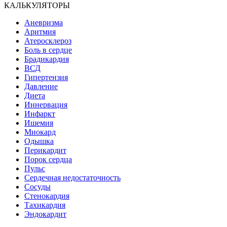
КАЛЬКУЛЯТОРЫ
Аневризма
Аритмия
Атеросклероз
Боль в сердце
Брадикардия
ВСД
Гипертензия
Давление
Диета
Иннервация
Инфаркт
Ишемия
Миокард
Одышка
Перикардит
Порок сердца
Пульс
Сердечная недостаточность
Сосуды
Стенокардия
Тахикардия
Эндокардит