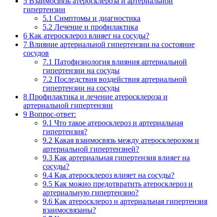
5
Взаимосвязь атеросклероза и артериальной
гипертензии
5.1
Симптомы и диагностика
5.2
Лечение и профилактика
6
Как атеросклероз влияет на сосуды?
7
Влияние артериальной гипертензии на состояние
сосудов
7.1
Патофизиология влияния артериальной
гипертензии на сосуды
7.2
Последствия воздействия артериальной
гипертензии на сосуды
8
Профилактика и лечение атеросклероза и
артериальной гипертензии
9
Вопрос-ответ:
9.1
Что такое атеросклероз и артериальная
гипертензия?
9.2
Какая взаимосвязь между атеросклерозом и
артериальной гипертензией?
9.3
Как артериальная гипертензия влияет на
сосуды?
9.4
Как атеросклероз влияет на сосуды?
9.5
Как можно предотвратить атеросклероз и
артериальную гипертензию?
9.6
Как атеросклероз и артериальная гипертензия
взаимосвязаны?