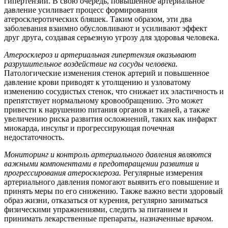
гипертензии. В свою очередь, повышенное артериальное
давление усиливает процесс формирования
атеросклеротических бляшек. Таким образом, эти два
заболевания взаимно обусловливают и усиливают эффект
друг друга, создавая серьезную угрозу для здоровья человека.
Атеросклероз и артериальная гипертензия оказывают
разрушительное воздействие на сосуды человека.
Патологические изменения стенок артерий и повышенное
давление крови приводят к утолщению и узловатому
изменению сосудистых стенок, что снижает их эластичность и
препятствует нормальному кровообращению. Это может
привести к нарушению питания органов и тканей, а также
увеличению риска развития осложнений, таких как инфаркт
миокарда, инсульт и прогрессирующая почечная
недостаточность.
Мониторинг и контроль артериального давления являются
важными компонентами в предотвращении развития и
прогрессирования атеросклероза.
Регулярные измерения
артериального давления помогают выявить его повышение и
принять меры по его снижению. Также важно вести здоровый
образ жизни, отказаться от курения, регулярно заниматься
физическими упражнениями, следить за питанием и
принимать лекарственные препараты, назначенные врачом.