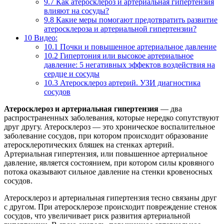
9.7
Как атеросклероз и артериальная гипертензия
влияют на сосуды?
9.8
Какие меры помогают предотвратить развитие
атеросклероза и артериальной гипертензии?
10
Видео:
10.1
Почки и повышенное артериальное давление
10.2
Гипертония или высокое артериальное
давление: 5 негативных эффектов воздействия на
сердце и сосуды
10.3
Атеросклероз артерий. УЗИ диагностика
сосудов
Атеросклероз и артериальная гипертензия
— два
распространенных заболевания, которые нередко сопутствуют
друг другу. Атеросклероз — это хроническое воспалительное
заболевание сосудов, при котором происходит образование
атеросклеротических бляшек на стенках артерий.
Артериальная гипертензия, или повышенное артериальное
давление, является состоянием, при котором силы кровяного
потока оказывают сильное давление на стенки кровеносных
сосудов.
Атеросклероз и артериальная гипертензия тесно связаны друг
с другом. При атеросклерозе происходит повреждение стенок
сосудов, что увеличивает риск развития артериальной