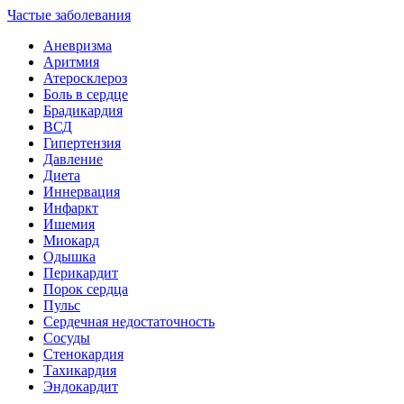
Частые заболевания
Аневризма
Аритмия
Атеросклероз
Боль в сердце
Брадикардия
ВСД
Гипертензия
Давление
Диета
Иннервация
Инфаркт
Ишемия
Миокард
Одышка
Перикардит
Порок сердца
Пульс
Сердечная недостаточность
Сосуды
Стенокардия
Тахикардия
Эндокардит