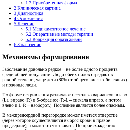
1.2
Приобретенная форма
2
Клиническая картина
3
Диагностика
4
Осложнения
5
Лечение
5.1
Медикаментозное лечение
5.2
Оперативные методы терапии
5.3
Коррекция образа жизни
6
Заключение
Механизмы формирования
Заболевание довольно редкое – не более одного процента
среди общей популяции. Люди обеих полов страдают в
равной степени, чаще дети (80% от общего числа заболевших)
и пожилые люди.
По форме искривления различают несколько вариантов: влево
(L), вправо (R) и S-образное (R-L – сначала вправо, а потом
влево и L-R – наоборот.). Последнее является более опасным.
В межпредсердной перегородке может иметься отверстие
(через которое осуществляется выброс крови в правое
предсердие), а может отсутствовать. По происхождению