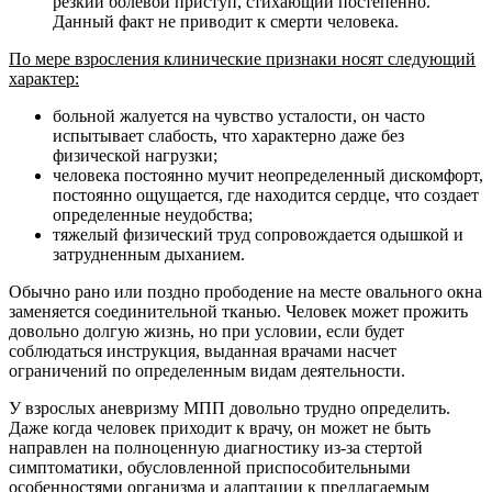
резкий болевой приступ, стихающий постепенно.
Данный факт не приводит к смерти человека.
По мере взросления клинические признаки носят следующий
характер:
больной жалуется на чувство усталости, он часто
испытывает слабость, что характерно даже без
физической нагрузки;
человека постоянно мучит неопределенный дискомфорт,
постоянно ощущается, где находится сердце, что создает
определенные неудобства;
тяжелый физический труд сопровождается одышкой и
затрудненным дыханием.
Обычно рано или поздно прободение на месте овального окна
заменяется соединительной тканью. Человек может прожить
довольно долгую жизнь, но при условии, если будет
соблюдаться инструкция, выданная врачами насчет
ограничений по определенным видам деятельности.
У взрослых аневризму МПП довольно трудно определить.
Даже когда человек приходит к врачу, он может не быть
направлен на полноценную диагностику из-за стертой
симптоматики, обусловленной приспособительными
особенностями организма и адаптации к предлагаемым