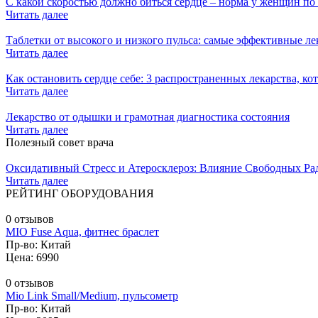
С какой скоростью должно биться сердце – норма у женщин по
Читать далее
Таблетки от высокого и низкого пульса: самые эффективные ле
Читать далее
Как остановить сердце себе: 3 распространенных лекарства, ко
Читать далее
Лекарство от одышки и грамотная диагностика состояния
Читать далее
Полезный совет врача
Оксидативный Стресс и Атеросклероз: Влияние Свободных Ра
Читать далее
РЕЙТИНГ ОБОРУДОВАНИЯ
0 отзывов
MIO Fuse Aqua, фитнес браслет
Пр-во: Китай
Цена: 6990
0 отзывов
Mio Link Small/Medium, пульсометр
Пр-во: Китай