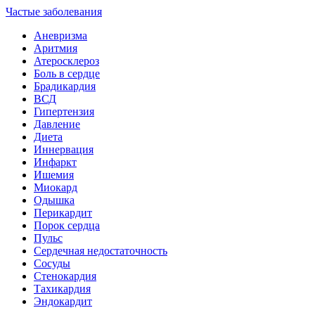
Частые заболевания
Аневризма
Аритмия
Атеросклероз
Боль в сердце
Брадикардия
ВСД
Гипертензия
Давление
Диета
Иннервация
Инфаркт
Ишемия
Миокард
Одышка
Перикардит
Порок сердца
Пульс
Сердечная недостаточность
Сосуды
Стенокардия
Тахикардия
Эндокардит