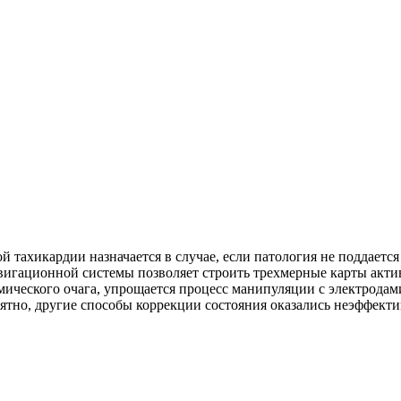
ой тахикардии назначается в случае, если патология не поддает
авигационной системы позволяет строить трехмерные карты акти
тмического очага, упрощается процесс манипуляции с электродам
ятно, другие способы коррекции состояния оказались неэффекти