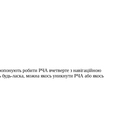
Пропонують робити РЧА вчетверте з навігаційною
ь будь-ласка, можна якось уникнути РЧА або якось