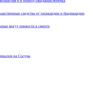
 возрастам и в период ожидания ребенка
карственные средства от тахикардии и брадикардии
торые могут привести к смерти
дикалов на Сосуды