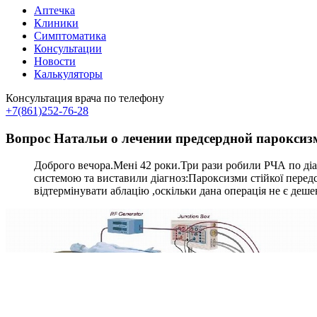
Аптечка
Клиники
Симптоматика
Консультации
Новости
Калькуляторы
Консультация врача по телефону
+7(861)252-76-28
Вопрос Натальи о лечении предсердной парокси
Доброго вечора.Мені 42 роки.Три рази робили РЧА по діа
системою та виставили діагноз:Пароксизми стійкої передс
відтермінувати аблацію ,оскільки дана операція не є деш