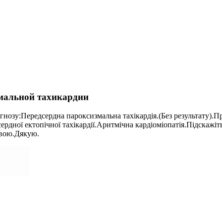
змальной тахикардии
гнозу:Передсердна пароксизмальна тахікардія.(Без результату).
ердної ектопічної тахікардії.Аритмічна кардіоміопатія.Підскажіт
евою.Дякую.