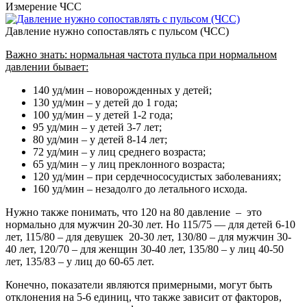
Измерение ЧСС
Давление нужно сопоставлять с пульсом (ЧСС)
Важно знать: нормальная частота пульса при нормальном
давлении бывает:
140 уд/мин – новорожденных у детей;
130 уд/мин – у детей до 1 года;
100 уд/мин – у детей 1-2 года;
95 уд/мин – у детей 3-7 лет;
80 уд/мин – у детей 8-14 лет;
72 уд/мин – у лиц среднего возраста;
65 уд/мин – у лиц преклонного возраста;
120 уд/мин – при сердечнососудистых заболеваниях;
160 уд/мин – незадолго до летального исхода.
Нужно также понимать, что 120 на 80 давление – это
нормально для мужчин 20-30 лет. Но 115/75 — для детей 6-10
лет, 115/80 – для девушек 20-30 лет, 130/80 – для мужчин 30-
40 лет, 120/70 – для женщин 30-40 лет, 135/80 – у лиц 40-50
лет, 135/83 – у лиц до 60-65 лет.
Конечно, показатели являются примерными, могут быть
отклонения на 5-6 единиц, что также зависит от факторов,