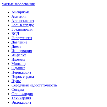
Частые заболевания
Аневризма
Аритмия
Атеросклероз
Боль в сердце
Брадикардия
ВСД
Гипертензия
Давление
Диета
Иннервация
Инфаркт
Ишемия
Миокард
Одышка
Перикардит
Порок сердца
Пульс
Сердечная недостаточность
Сосуды
Стенокардия
Тахикардия
Эндокардит