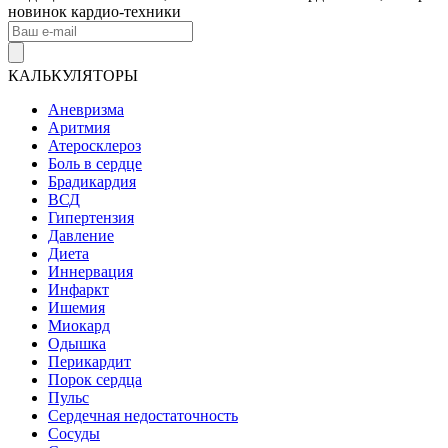
новинок кардио-техники
КАЛЬКУЛЯТОРЫ
Аневризма
Аритмия
Атеросклероз
Боль в сердце
Брадикардия
ВСД
Гипертензия
Давление
Диета
Иннервация
Инфаркт
Ишемия
Миокард
Одышка
Перикардит
Порок сердца
Пульс
Сердечная недостаточность
Сосуды