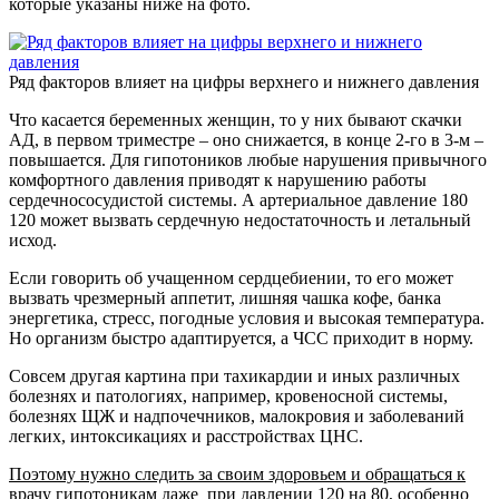
которые указаны ниже на фото.
Ряд факторов влияет на цифры верхнего и нижнего давления
Что касается беременных женщин, то у них бывают скачки
АД, в первом триместре – оно снижается, в конце 2-го в 3-м –
повышается. Для гипотоников любые нарушения привычного
комфортного давления приводят к нарушению работы
сердечнососудистой системы. А артериальное давление 180
120 может вызвать сердечную недостаточность и летальный
исход.
Если говорить об учащенном сердцебиении, то его может
вызвать чрезмерный аппетит, лишняя чашка кофе, банка
энергетика, стресс, погодные условия и высокая температура.
Но организм быстро адаптируется, а ЧСС приходит в норму.
Совсем другая картина при тахикардии и иных различных
болезнях и патологиях, например, кровеносной системы,
болезнях ЩЖ и надпочечников, малокровия и заболеваний
легких, интоксикациях и расстройствах ЦНС.
Поэтому нужно следить за своим здоровьем и обращаться к
врачу гипотоникам даже при давлении 120 на 80, особенно