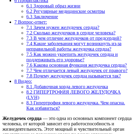
6
Профилактика
6.1
Здоровый образ жизни
6.2
Регулярные медицинские осмотры
6.3
Заключение
7
Вопрос-ответ:
7.1
Зачем нужен желудочек сердца?
7.2
Сколько желудочков в сердце человека?
7.3
В чем отличие желудочков от предсердий?
7.4
Какие заболевания могут возникнуть из-за
неправильной работы желудочка сердца?
7.5
Как можно укрепить желудочек сердца и
поддерживать его здоровье?
7.6
Какова основная функция желудочка сердца?
7.7
Чем отличается левый желудочек от правого?
7.8
Почему желудочек сердца называется так?
8
Видео:
8.1
Добавочная хорда левого желудочка
8.2
ГИПЕРТРОФИЯ ЛЕВОГО ЖЕЛУДОЧКА
(LVH)
8.3
Гипертрофия левого желудочка. Чем опасна.
Как избавиться?
Желудочек сердца
— это одна из основных компонент сердца
человека, от которой зависит его работоспособность и
жизнедеятельность. Этот мощный и чувствительный орган