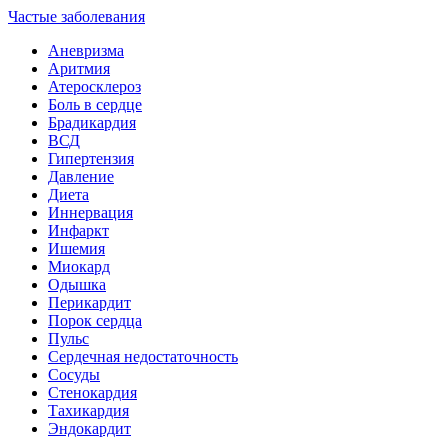
Частые заболевания
Аневризма
Аритмия
Атеросклероз
Боль в сердце
Брадикардия
ВСД
Гипертензия
Давление
Диета
Иннервация
Инфаркт
Ишемия
Миокард
Одышка
Перикардит
Порок сердца
Пульс
Сердечная недостаточность
Сосуды
Стенокардия
Тахикардия
Эндокардит