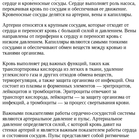
сердце и кровеносные сосуды. Сердце выполняет роль насоса,
перекачивая кровь по сосудам и обеспечивая ее движение.
Кровеносные сосуды делятся на артерии, вены и капилляры.
Артерии относятся к крупным сосудам, которые отходят от
сердца и переносят кровь с большой силой и давлением. Вены
направлены от периферии к сердцу и переносят кровь с
низким давлением. Капилляры являются самыми тонкими
сосудами и обеспечивают обмен веществ между кровью и
тканями организма.
Кровь выполняет ряд важных функций, таких как
транспортировка кислорода из легких в ткани, удаление
углекислого газа и других отходов обмена веществ,
терморегуляция, а также защита организма от инфекций. Она
состоит из плазмы и форменных элементов — эритроцитов,
лейкоцитов и тромбоцитов. Эритроциты отвечают за
транспорт кислорода, лейкоциты — за защиту организма от
инфекций, а тромбоциты — за процесс свертывания крови.
Важными показателями работы сердечно-сосудистой системы
являются артериальное давление и пульс. Артериальное
давление определяется силой, с которой кровь давит на
стенки артерий и является важным показателем работы сердца
и состояния сосудов. Пульс представляет собой ритмичные