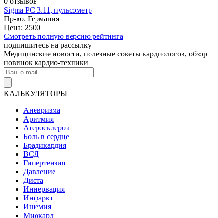
0 отзывов
Sigma PC 3.11, пульсометр
Пр-во: Германия
Цена: 2500
Смотреть полную версию рейтинга
подпишитесь на рассылку
Медицинские новости, полезные советы кардиологов, обзор
новинок кардио-техники
КАЛЬКУЛЯТОРЫ
Аневризма
Аритмия
Атеросклероз
Боль в сердце
Брадикардия
ВСД
Гипертензия
Давление
Диета
Иннервация
Инфаркт
Ишемия
Миокард