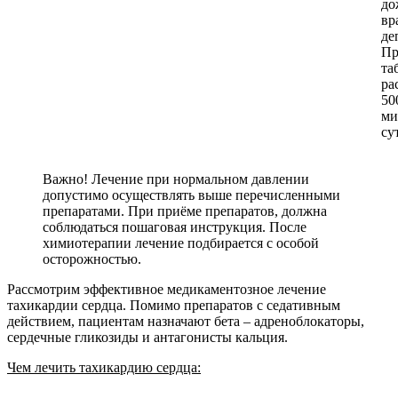
до
вр
де
Пр
та
ра
50
ми
су
Важно! Лечение при нормальном давлении
допустимо осуществлять выше перечисленными
препаратами. При приёме препаратов, должна
соблюдаться пошаговая инструкция. После
химиотерапии лечение подбирается с особой
осторожностью.
Рассмотрим эффективное медикаментозное лечение
тахикардии сердца. Помимо препаратов с седативным
действием, пациентам назначают бета – адреноблокаторы,
сердечные гликозиды и антагонисты кальция.
Чем лечить тахикардию сердца: