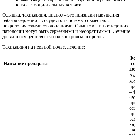
психо – эмоциональных встрясок.
Одышка, тахикардия, цианоз – это признаки нарушения
работы сердечно – сосудистой системы совместно с
неврологическими отклонениями. Симптомы и последствия
патологии могут быть серьёзными и необратимыми. Лечение
должно осуществляться под контролем невролога.
Тахикардия на нервной почве, лечение:
Фа
Название препарата
и 
до
Ак
ко
пр
– 
Фо
пр
са
пр
ра
вн
вв