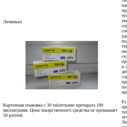
та
па
пр
чу
ув
Люминал
се
со
уд
по
те
ок
се
пр
и 
де
сп
пр
па
пр
Ес
Картонная упаковка с 30 таблетками препарата 100
пр
миллиграмм. Цена лекарственного средства не превышает
та
50 рублей.
ле
Лю