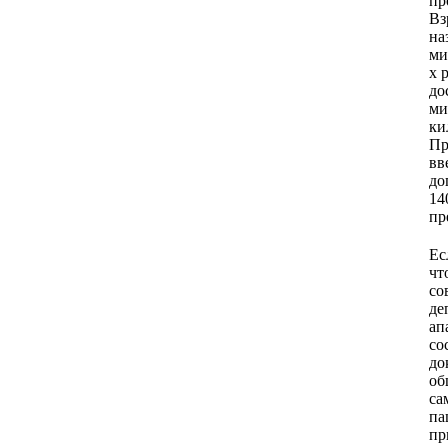
пр
Вз
на
ми
х 
до
ми
ки
Пр
вв
до
14
пр
Ес
чт
со
де
ап
со
до
об
са
па
пр