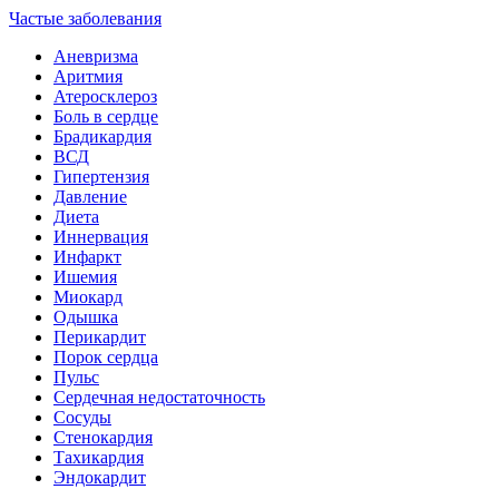
Частые заболевания
Аневризма
Аритмия
Атеросклероз
Боль в сердце
Брадикардия
ВСД
Гипертензия
Давление
Диета
Иннервация
Инфаркт
Ишемия
Миокард
Одышка
Перикардит
Порок сердца
Пульс
Сердечная недостаточность
Сосуды
Стенокардия
Тахикардия
Эндокардит