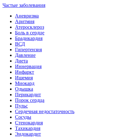
Частые заболевания
Аневризма
Аритмия
Атеросклероз
Боль в сердце
Брадикардия
ВСД
Гипертензия
Давление
Диета
Иннервация
Инфаркт
Ишемия
Миокард
Одышка
Перикардит
Порок сердца
Пульс
Сердечная недостаточность
Сосуды
Стенокардия
Тахикардия
Эндокардит