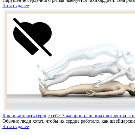
Нарушение сердечного ритма именуется тахикардией. Она разв
Читать далее
Как остановить сердце себе: 3 распространенных лекарства, ко
Обычно люди хотят, чтобы их сердце работало, как швейцарск
Читать далее