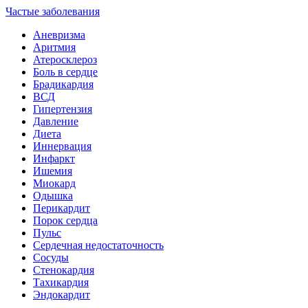
Частые заболевания
Аневризма
Аритмия
Атеросклероз
Боль в сердце
Брадикардия
ВСД
Гипертензия
Давление
Диета
Иннервация
Инфаркт
Ишемия
Миокард
Одышка
Перикардит
Порок сердца
Пульс
Сердечная недостаточность
Сосуды
Стенокардия
Тахикардия
Эндокардит