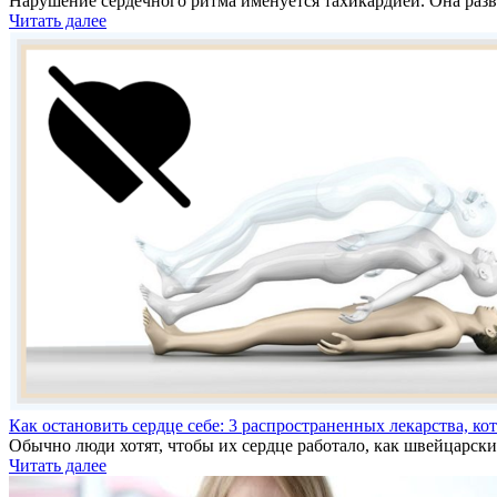
Нарушение сердечного ритма именуется тахикардией. Она разв
Читать далее
Как остановить сердце себе: 3 распространенных лекарства, ко
Обычно люди хотят, чтобы их сердце работало, как швейцарск
Читать далее