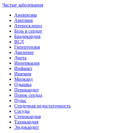
Частые заболевания
Аневризма
Аритмия
Атеросклероз
Боль в сердце
Брадикардия
ВСД
Гипертензия
Давление
Диета
Иннервация
Инфаркт
Ишемия
Миокард
Одышка
Перикардит
Порок сердца
Пульс
Сердечная недостаточность
Сосуды
Стенокардия
Тахикардия
Эндокардит