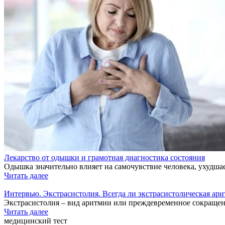
Лекарство от одышки и грамотная диагностика состояния
Одышка значительно влияет на самочувствие человека, ухудшае
Читать далее
Интервью. Экстрасистолия. Всегда ли экстрасистолическая ари
Экстрасистолия – вид аритмии или преждевременное сокращен
Читать далее
медицинский тест