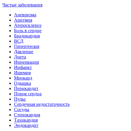
Частые заболевания
Аневризма
Аритмия
Атеросклероз
Боль в сердце
Брадикардия
ВСД
Гипертензия
Давление
Диета
Иннервация
Инфаркт
Ишемия
Миокард
Одышка
Перикардит
Порок сердца
Пульс
Сердечная недостаточность
Сосуды
Стенокардия
Тахикардия
Эндокардит