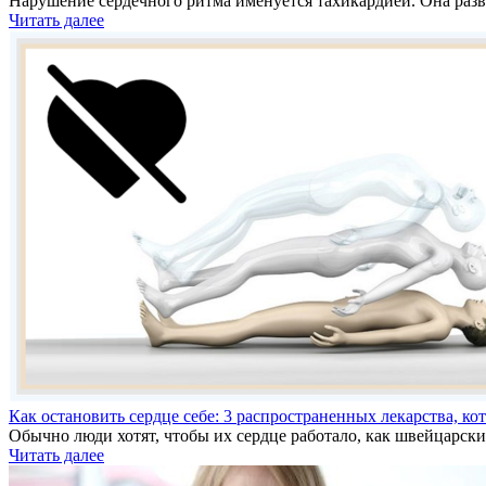
Нарушение сердечного ритма именуется тахикардией. Она разв
Читать далее
Как остановить сердце себе: 3 распространенных лекарства, ко
Обычно люди хотят, чтобы их сердце работало, как швейцарск
Читать далее