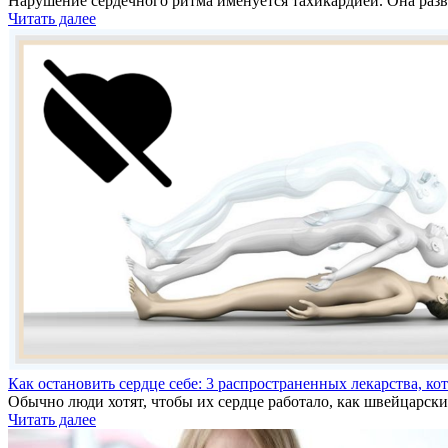
Нарушение сердечного ритма именуется тахикардией. Она разв
Читать далее
Как остановить сердце себе: 3 распространенных лекарства, ко
Обычно люди хотят, чтобы их сердце работало, как швейцарск
Читать далее