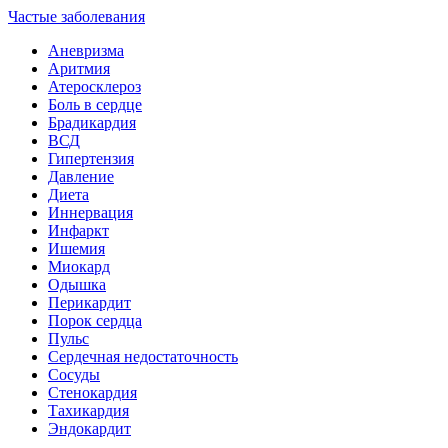
Частые заболевания
Аневризма
Аритмия
Атеросклероз
Боль в сердце
Брадикардия
ВСД
Гипертензия
Давление
Диета
Иннервация
Инфаркт
Ишемия
Миокард
Одышка
Перикардит
Порок сердца
Пульс
Сердечная недостаточность
Сосуды
Стенокардия
Тахикардия
Эндокардит