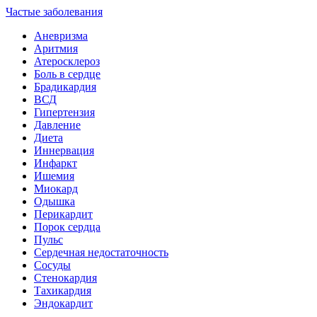
Частые заболевания
Аневризма
Аритмия
Атеросклероз
Боль в сердце
Брадикардия
ВСД
Гипертензия
Давление
Диета
Иннервация
Инфаркт
Ишемия
Миокард
Одышка
Перикардит
Порок сердца
Пульс
Сердечная недостаточность
Сосуды
Стенокардия
Тахикардия
Эндокардит