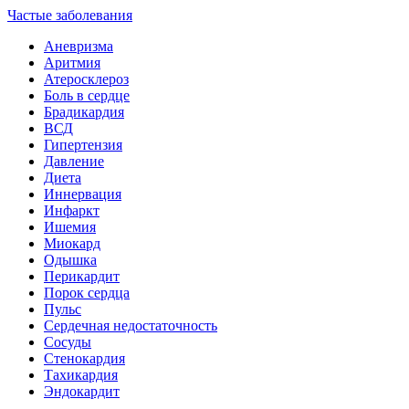
Частые заболевания
Аневризма
Аритмия
Атеросклероз
Боль в сердце
Брадикардия
ВСД
Гипертензия
Давление
Диета
Иннервация
Инфаркт
Ишемия
Миокард
Одышка
Перикардит
Порок сердца
Пульс
Сердечная недостаточность
Сосуды
Стенокардия
Тахикардия
Эндокардит