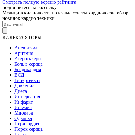
Смотреть полную версию рейтинга
подпишитесь на рассылку
Медицинские новости, полезные советы кардиологов, обзор
новинок кардио-техники
КАЛЬКУЛЯТОРЫ
Аневризма
Аритмия
Атеросклероз
Боль в сердце
Брадикардия
ВСД
Гипертензия
Давление
Диета
Иннервация
Инфаркт
Ишемия
Миокард
Одышка
Перикардит
Порок сердца
Пульс