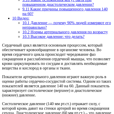
повышенном диастолическом давлении?
9.11
Какие причины повышенного давления 140
на 60?
10
Видео:
10.1
Давление — почему 90% людей измеряют его
неправильно?
10.2
Нормы артериального давления по возрасту
10.3
Высокое давление: что делать?
Сердечный цикл является основным процессом, который
обеспечивает кровообращение в организме человека. Во
время сердечного цикла происходит чередование фаз
сокращения и расслабления сердечной мышцы, что позволяет
крови циркулировать по сосудам и доставлять необходимые
вещества и кислород в органы и ткани.
Показатели артериального давления играют важную роль в
оценке работы сердечно-сосудистой системы. Одним из таких
показателей является давление 140 на 60. Данный показатель
характеризует систолическое (верхнее) и диастолическое
(нижнее) давление.
Систолическое давление (140 мм рт.ст.) отражает силу, с
которой кровь давит на стенки артерий во время сокращения
сердца. Диастолическое давление (60 мм рт.ст.) – это давление