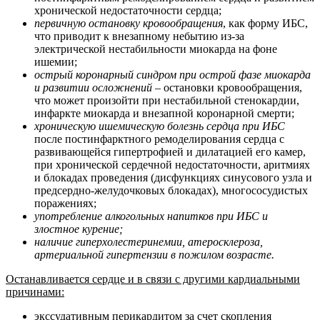
хронической недостаточности сердца;
первичную остановку кровообращения
, как форму ИБС,
что приводит к внезапному небытию из-за
электрической нестабильности миокарда на фоне
ишемии;
острый коронарный синдром при острой фазе миокарда
и развитии осложнений
– остановки кровообращения,
что может произойти при нестабильной стенокардии,
инфаркте миокарда и внезапной коронарной смерти;
хроническую ишемическую болезнь сердца при ИБС
после постинфарктного ремоделирования сердца с
развивающейся гипертрофией и дилатацией его камер,
при хронической сердечной недостаточности, аритмиях
и блокадах проведения (дисфункциях синусового узла и
предсердно-желудочковых блокадах), многососудистых
поражениях;
употребление алкогольных напитков при ИБС и
злостное курение;
наличие гиперхолестеринемии, атеросклероза,
артериальной гипертензии в пожилом возрасте.
Останавливается сердце и в связи с другими кардиальными
причинами:
экссудативным перикардитом за счет скопления