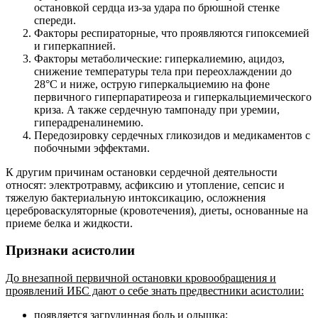
остановкой сердца из-за удара по брюшной стенке
спереди.
Факторы респираторные, что проявляются гипоксемией
и гиперкапнией.
Факторы метаболические: гиперкалиемию, ацидоз,
снижение температуры тела при переохлаждении до
28°С и ниже, острую гиперкальциемию на фоне
первичного гиперпаратиреоза и гиперкальциемического
криза. А также сердечную тампонаду при уремии,
гиперадреналинемию.
Передозировку сердечных гликозидов и медикаментов с
побочными эффектами.
К другим причинам остановки сердечной деятельности
относят: электротравму, асфиксию и утопление, сепсис и
тяжелую бактериальную интоксикацию, осложнения
цереброваскуляторные (кровотечения), диеты, основанные на
приеме белка и жидкости.
Признаки асистолии
До внезапной первичной остановки кровообращения и
проявлений ИБС дают о себе знать предвестники асистолии:
появляется загрудинная боль и одышка;