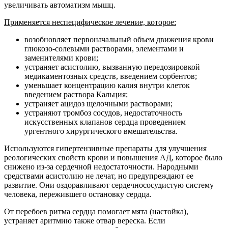
увеличивать автоматизм мышц.
Применяется неспецифическое лечение, которое:
возобновляет первоначальный объем движения крови
глюкозо-солевыми растворами, элементами и
заменителями крови;
устраняет асистолию, вызванную передозировкой
медикаментозных средств, введением сорбентов;
уменьшает концентрацию калия внутри клеток
введением раствора Кальция;
устраняет ацидоз щелочными растворами;
устраняют тромбоз сосудов, недостаточность
искусственных клапанов сердца проведением
ургентного хирургического вмешательства.
Используются гипертензивные препараты для улучшения
реологических свойств крови и повышения АД, которое было
снижено из-за сердечной недостаточности. Народными
средствами асистолию не лечат, но предупреждают ее
развитие. Они оздоравливают сердечнососудистую систему
человека, пережившего остановку сердца.
От перебоев ритма сердца помогает мята (настойка),
устраняет аритмию также отвар вереска. Если