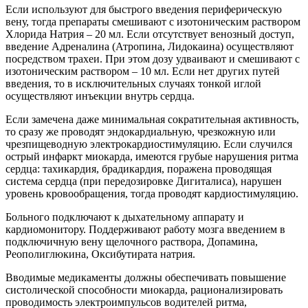
Если используют для быстрого введения периферическую
вену, тогда препараты смешивают с изотоническим раствором
Хлорида Натрия – 20 мл. Если отсутствует венозный доступ,
введение Адреналина (Атропина, Лидокаина) осуществляют
посредством трахеи. При этом дозу удваивают и смешивают с
изотоническим раствором – 10 мл. Если нет других путей
введения, то в исключительных случаях тонкой иглой
осуществляют инъекции внутрь сердца.
Если замечена даже минимальная сократительная активность,
то сразу же проводят эндокардиальную, чрезкожную или
чрезпищеводную электрокардиостимуляцию. Если случился
острый инфаркт миокарда, имеются грубые нарушения ритма
сердца: тахикардия, брадикардия, поражена проводящая
система сердца (при передозировке Дигиталиса), нарушен
уровень кровообращения, тогда проводят кардиостимуляцию.
Больного подключают к дыхательному аппарату и
кардиомонитору. Поддерживают работу мозга введением в
подключичную вену щелочного раствора, Допамина,
Реополиглюкина, Оксибутирата натрия.
Вводимые медикаменты должны обеспечивать повышение
систолической способности миокарда, рационализировать
проводимость электроимпульсов водителей ритма,