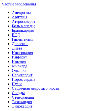
Частые заболевания
Аневризма
Аритмия
Атеросклероз
Боль в сердце
Брадикардия
ВСД
Гипертензия
Давление
Диета
Иннервация
Инфаркт
Ишемия
Миокард
Одышка
Перикардит
Порок сердца
Пульс
Сердечная недостаточность
Сосуды
Стенокардия
Тахикардия
Эндокардит