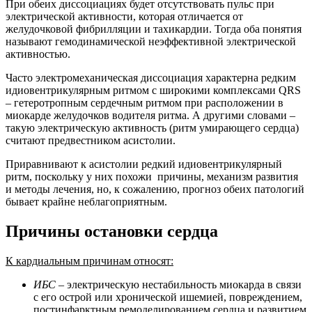
При обеих диссоциациях будет отсутствовать пульс при
электрической активности, которая отличается от
желудочковой фибрилляции и тахикардии. Тогда оба понятия
называют гемодинамической неэффективной электрической
активностью.
Часто электромеханическая диссоциация характерна редким
идиовентрикулярным ритмом с широкими комплексами QRS
– гетеротропным сердечным ритмом при расположении в
миокарде желудочков водителя ритма. А другими словами –
такую электрическую активность (ритм умирающего сердца)
считают предвестником асистолии.
Приравнивают к асистолии редкий идиовентрикулярный
ритм, поскольку у них похожи причины, механизм развития
и методы лечения, но, к сожалению, прогноз обеих патологий
бывает крайне неблагоприятным.
Причины остановки сердца
К кардиальным причинам относят:
ИБС
– электрическую нестабильность миокарда в связи
с его острой или хронической ишемией, повреждением,
постинфарктным ремоделированием сердца и развитием