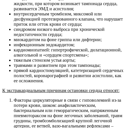
жидкости, при котором возникает тампонада сердца,
развивается ЭМД и асистолия;
внутрисердечным тромбозом, миксомой или
дисфункцией протезированного клапана, что нарушает
приток или отток крови от сердца;
синдромом низкого выброса при хронической
недостаточности сердца;
миокардитом на фоне гриппа или дифтерии;
инфекционным эндокардитом;
кардиомиопатией: гипертрофической, дилатационной,
алкогольной и «сердцем спортсмена»;
тяжелым стенозом устья аорты;
травмами и развитием при этом тампонады;
прямой кардиостимуляцией, катетеризацией сердечных
полостей, коронарографией и развитии асистолии, как
ее осложнения.
К экстракардиальным причинам остановки сердца относят:
Факторы циркуляторные в связи с гиповолемией из-за
потери крови, шоком: анафилактическим,
бактериальным или геморрагическим, напряженным
пневмотораксом на фоне легочных заболеваний, травм
грудины, тромбоэмболизацией крупной легочной
артерии, ее ветвей, вазо-вагальными рефлексами –