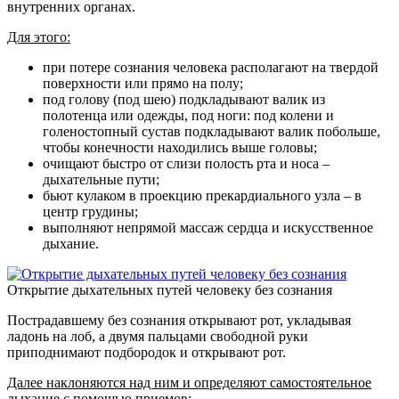
внутренних органах.
Для этого:
при потере сознания человека располагают на твердой
поверхности или прямо на полу;
под голову (под шею) подкладывают валик из
полотенца или одежды, под ноги: под колени и
голеностопный сустав подкладывают валик побольше,
чтобы конечности находились выше головы;
очищают быстро от слизи полость рта и носа –
дыхательные пути;
бьют кулаком в проекцию прекардиального узла – в
центр грудины;
выполняют непрямой массаж сердца и искусственное
дыхание.
Открытие дыхательных путей человеку без сознания
Пострадавшему без сознания открывают рот, укладывая
ладонь на лоб, а двумя пальцами свободной руки
приподнимают подбородок и открывают рот.
Далее наклоняются над ним и определяют самостоятельное
дыхание с помощью приемов: