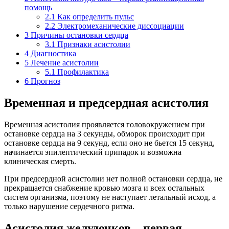
помощь
2.1
Как определить пульс
2.2
Электромеханические диссоциации
3
Причины остановки сердца
3.1
Признаки асистолии
4
Диагностика
5
Лечение асистолии
5.1
Профилактика
6
Прогноз
Временная и предсердная асистолия
Временная асистолия проявляется головокружением при
остановке сердца на 3 секунды, обморок происходит при
остановке сердца на 9 секунд, если оно не бьется 15 секунд,
начинается эпилептический припадок и возможна
клиническая смерть.
При предсердной асистолии нет полной остановки сердца, не
прекращается снабжение кровью мозга и всех остальных
систем организма, поэтому не наступает летальный исход, а
только нарушение сердечного ритма.
Асистолия желудочков – первая