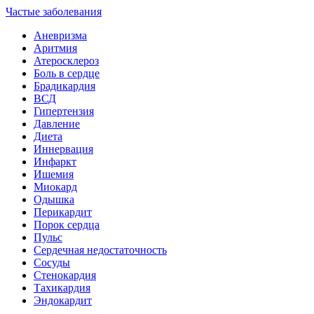
Частые заболевания
Аневризма
Аритмия
Атеросклероз
Боль в сердце
Брадикардия
ВСД
Гипертензия
Давление
Диета
Иннервация
Инфаркт
Ишемия
Миокард
Одышка
Перикардит
Порок сердца
Пульс
Сердечная недостаточность
Сосуды
Стенокардия
Тахикардия
Эндокардит