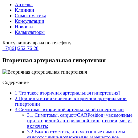
Аптечка
Клиники
Симптоматика
Консультации
Новости
Калькуляторы
Консультация врача по телефону
+7(861)252-76-28
Вторичная артериальная гипертензия
Содержание
1
Что такое вторичная артериальная гипертензия?
2
Причины возникновения вторичной артериальной
гипертонии
3
Симптомы вторичной артериальной гипертензии
3.1
Симптомы, carquot;/CARPosition»>возможные
при вторичной артериальной гипертензии, могут
включать:
3.2
Важно отметить, что указанные симптомы
являются лишь возможными, и нечасто все