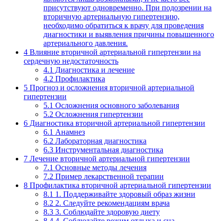
присутствуют одновременно. При подозрении на
вторичную артериальную гипертензию,
необходимо обратиться к врачу для проведения
диагностики и выявления причины повышенного
артериального давления.
4
Влияние вторичной артериальной гипертензии на
сердечную недостаточность
4.1
Диагностика и лечение
4.2
Профилактика
5
Прогноз и осложнения вторичной артериальной
гипертензии
5.1
Осложнения основного заболевания
5.2
Осложнения гипертензии
6
Диагностика вторичной артериальной гипертензии
6.1
Анамнез
6.2
Лабораторная диагностика
6.3
Инструментальная диагностика
7
Лечение вторичной артериальной гипертензии
7.1
Основные методы лечения
7.2
Пример лекарственной терапии
8
Профилактика вторичной артериальной гипертензии
8.1
1. Поддерживайте здоровый образ жизни
8.2
2. Следуйте рекомендациям врача
8.3
3. Соблюдайте здоровую диету
8.4
4. Соблюдайте режим отдыха и сна