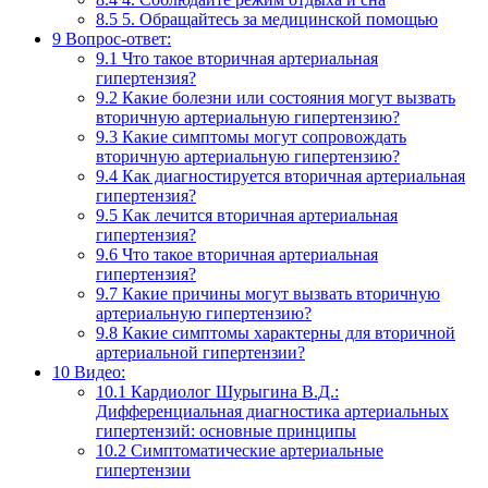
8.5
5. Обращайтесь за медицинской помощью
9
Вопрос-ответ:
9.1
Что такое вторичная артериальная
гипертензия?
9.2
Какие болезни или состояния могут вызвать
вторичную артериальную гипертензию?
9.3
Какие симптомы могут сопровождать
вторичную артериальную гипертензию?
9.4
Как диагностируется вторичная артериальная
гипертензия?
9.5
Как лечится вторичная артериальная
гипертензия?
9.6
Что такое вторичная артериальная
гипертензия?
9.7
Какие причины могут вызвать вторичную
артериальную гипертензию?
9.8
Какие симптомы характерны для вторичной
артериальной гипертензии?
10
Видео:
10.1
Кардиолог Шурыгина В.Д.:
Дифференциальная диагностика артериальных
гипертензий: основные принципы
10.2
Симптоматические артериальные
гипертензии