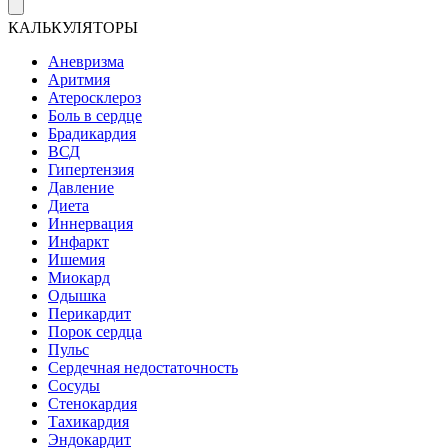
КАЛЬКУЛЯТОРЫ
Аневризма
Аритмия
Атеросклероз
Боль в сердце
Брадикардия
ВСД
Гипертензия
Давление
Диета
Иннервация
Инфаркт
Ишемия
Миокард
Одышка
Перикардит
Порок сердца
Пульс
Сердечная недостаточность
Сосуды
Стенокардия
Тахикардия
Эндокардит