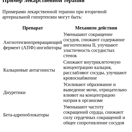
Пример лекарственной терапии
Примерами лекарственной терапии при вторичной
артериальной гипертензии могут быть:
Препарат
Механизм действия
Уменьшают сокращение
сосудов, снижают содержание
Ангиотензинпревращающий
ангиотензина II, улучшают
фермент (АПФ) ингибиторы
эластичность сосудистых
стенок
Снижают внутриклеточную
концентрацию кальция,
Кальциевые антагонисты
расслабляют сосуды, улучшают
кровоснабжение
Усиливают образование и
выведение мочи, отрицательно
Диуретики
влияют на концентрацию
натрия в организме
Уменьшают частоту
сокращений сердца, снижают
Бета-адреноблокаторы
силу сердечных сокращений и
общее сопротивление сосудов