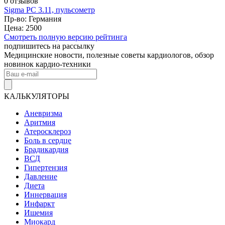
0 отзывов
Sigma PC 3.11, пульсометр
Пр-во: Германия
Цена: 2500
Смотреть полную версию рейтинга
подпишитесь на рассылку
Медицинские новости, полезные советы кардиологов, обзор
новинок кардио-техники
КАЛЬКУЛЯТОРЫ
Аневризма
Аритмия
Атеросклероз
Боль в сердце
Брадикардия
ВСД
Гипертензия
Давление
Диета
Иннервация
Инфаркт
Ишемия
Миокард