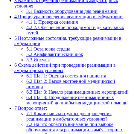
3
Важность обучения реанимации в амбулаторных
условиях
3.1
Важность оборудования для реанимации
4
Процедура проведения реанимации в амбулатории
4.1
1. Проверка сознания
4.2
2. Обеспечение проходимости дыхательных
путей
5
Неотложные состояния, требующие реанимации в
амбулатории
5.1
Остановка сердца
5.2
Анафилактический шок
5.3
Инсульт
6
Схема действий при проведении реанимации в
амбулаторных условиях
6.1
Шаг 1: Оценка состояния пациента
6.2
Шаг 2: Вызов экстренной медицинской
помощи
6.3
Шаг 3: Начало реанимационных мероприятий
6.4
Шаг 4: Продолжение реанимационных
мероприятий до прибытия медицинской помощи
7
Вопрос-ответ:
7.1
Какие навыки нужны для проведения
реанимации в амбулаторных условиях?
7.2
На что обратить внимание при выборе
оборудования для реанимации в амбулаторных