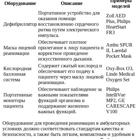
Примеры
Оборудование
Описание
моделей
Портативное устройство для
Zoll AED
оказания помощи
Plus, Philips
Дефибриллятор
восстановлению сердечного
HeartStart
ритма путем электрического
FR3
импульса.
Обеспечивает плотное
Ambu SPUR
Маска лицевой
прилегание к лицу пациента и
II, Laerdal
реанимации
корректное проведение
Pocket Mask
искусственного дыхания.
Содержит сжатый кислород и
Кислородная
Oxy-Box O3,
обеспечивает его подачу к
баллонная
Linde Medical
пациенту через маску лицевой
система
Oxygen Set
реанимации.
Обеспечивают наблюдение за
Philips
Портативные
важными показателями
IntelliVue
мониторы
функций организма и
MP2, GE
пациента
поддержание жизненно
CARESCAPE
важных функций.
V100
Оборудование для проведения реанимации в амбулаторных
условиях должно соответствовать стандартам качества и
безопасности, а также быть легким, компактным и удобным в