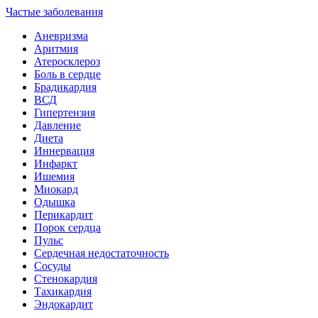
Частые заболевания
Аневризма
Аритмия
Атеросклероз
Боль в сердце
Брадикардия
ВСД
Гипертензия
Давление
Диета
Иннервация
Инфаркт
Ишемия
Миокард
Одышка
Перикардит
Порок сердца
Пульс
Сердечная недостаточность
Сосуды
Стенокардия
Тахикардия
Эндокардит