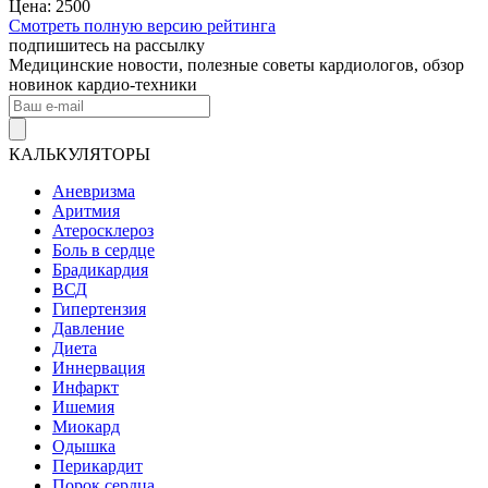
Цена: 2500
Смотреть полную версию рейтинга
подпишитесь на рассылку
Медицинские новости, полезные советы кардиологов, обзор
новинок кардио-техники
КАЛЬКУЛЯТОРЫ
Аневризма
Аритмия
Атеросклероз
Боль в сердце
Брадикардия
ВСД
Гипертензия
Давление
Диета
Иннервация
Инфаркт
Ишемия
Миокард
Одышка
Перикардит
Порок сердца