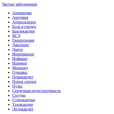
Частые заболевания
Аневризма
Аритмия
Атеросклероз
Боль в сердце
Брадикардия
ВСД
Гипертензия
Давление
Диета
Иннервация
Инфаркт
Ишемия
Миокард
Одышка
Перикардит
Порок сердца
Пульс
Сердечная недостаточность
Сосуды
Стенокардия
Тахикардия
Эндокардит