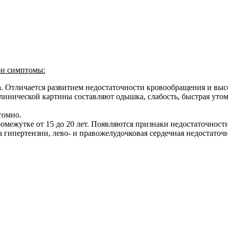
ои симптомы:
а. Отличается развитием недостаточности кровообращения и выс
 клинической картины составляют одышка, слабость, быстрая уто
томно.
ромежутке от 15 до 20 лет. Появляются признаки недостаточност
а гипертензии, лево- и правожелудочковая сердечная недостаточн