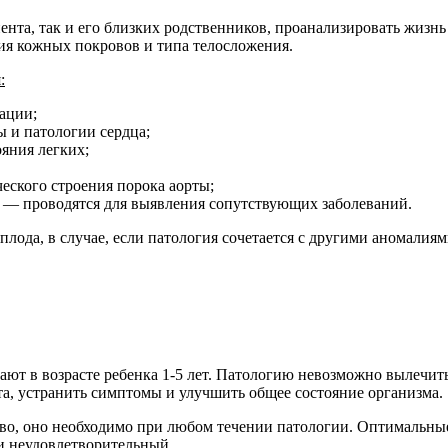
ента, так и его близких родственников, проанализировать жизн
ия кожных покровов и типа телосложения.
:
ации;
 и патологии сердца;
яния легких;
еского строения порока аорты;
— проводятся для выявления сопутствующих заболеваний.
ода, в случае, если патология сочетается с другими аномалиям
ают в возрасте ребенка 1-5 лет. Патологию невозможно вылечит
та, устранить симптомы и улучшить общее состояние организма.
, оно необходимо при любом течении патологии. Оптимальные с
ии неудовлетворительный.