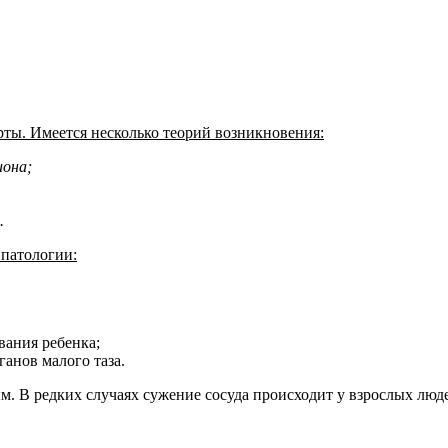
ты. Имеется несколько теорий возникновения:
иона;
.
патологии:
вания ребенка;
анов малого таза.
ым. В редких случаях сужение сосуда происходит у взрослых люд