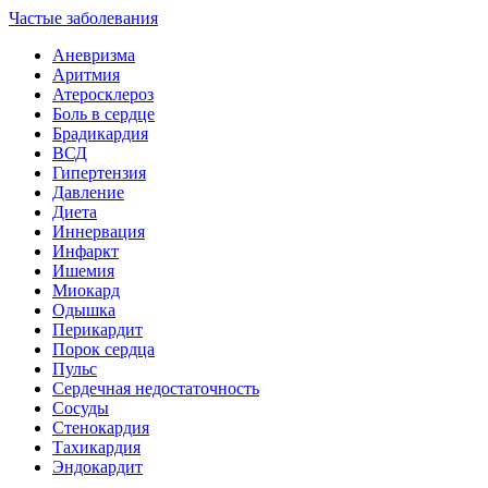
Частые заболевания
Аневризма
Аритмия
Атеросклероз
Боль в сердце
Брадикардия
ВСД
Гипертензия
Давление
Диета
Иннервация
Инфаркт
Ишемия
Миокард
Одышка
Перикардит
Порок сердца
Пульс
Сердечная недостаточность
Сосуды
Стенокардия
Тахикардия
Эндокардит