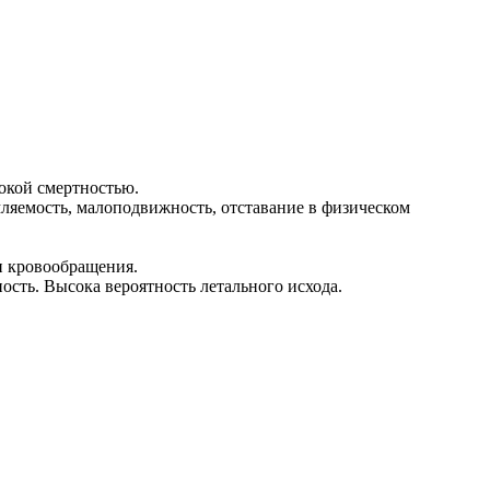
окой смертностью.
мляемость, малоподвижность, отставание в физическом
и кровообращения.
ость. Высока вероятность летального исхода.