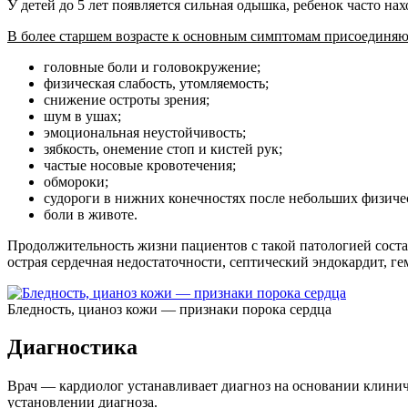
У детей до 5 лет появляется сильная одышка, ребенок часто на
В более старшем возрасте к основным симптомам присоединяю
головные боли и головокружение;
физическая слабость, утомляемость;
снижение остроты зрения;
шум в ушах;
эмоциональная неустойчивость;
зябкость, онемение стоп и кистей рук;
частые носовые кровотечения;
обмороки;
судороги в нижних конечностях после небольших физиче
боли в животе.
Продолжительность жизни пациентов с такой патологией состав
острая сердечная недостаточности, септический эндокардит, ге
Бледность, цианоз кожи — признаки порока сердца
Диагностика
Врач — кардиолог устанавливает диагноз на основании клинич
установлении диагноза.