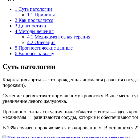
1
Суть патологии
1.1
Причины
2
Как проявляется
3
Диагностика
4
Методы лечения
4.1
Медикаментозная терапия
4.2
Операция
5
Прогностические данные
6
Вопросы к врачу
Суть патологии
Коарктация аорты — это врожденная аномалия развития сосуда
пороками).
Сужение препятствует нормальному кровотоку. Выше места суж
увеличение левого желудочка.
Противоположная ситуация ниже области стеноза — здесь кров
механизмы — развиваются сосуды, которые и обеспечивают ток
В 73% случаев порок является изолированным. В оставшихся 