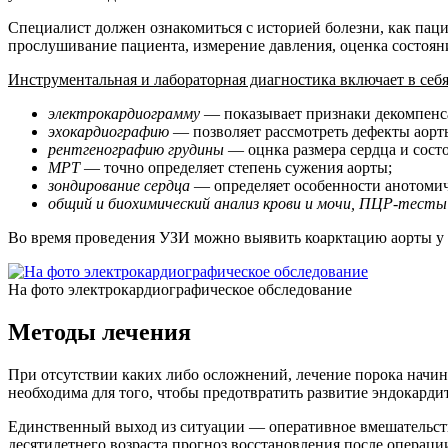
Специалист должен ознакомиться с историей болезни, как паци
прослушивание пациента, измерение давления, оценка состоян
Инструментальная и лабораторная диагностика включает в себя
электрокардиограмму
— показывает признаки декомпенс
эхокардиографию
— позволяет рассмотреть дефекты аорты
рентгенографию грудины
— оцнка размера сердца и состо
МРТ
— точно определяет степень сужения аорты;
зондирование сердца
— определяет особенности анотомич
общий и биохимический анализ крови и мочи, ПЦР-тесты
Во время проведения УЗИ можно выявить коарктацию аорты у пл
На фото электрокардиографическое обследование
Методы лечения
При отсутствии каких либо осложнений, лечение порока начин
необходима для того, чтобы предотвратить развитие эндокарди
Единственный выход из ситуации — оперативное вмешательство
десятилетнего возраста прогноз восстановления после операц