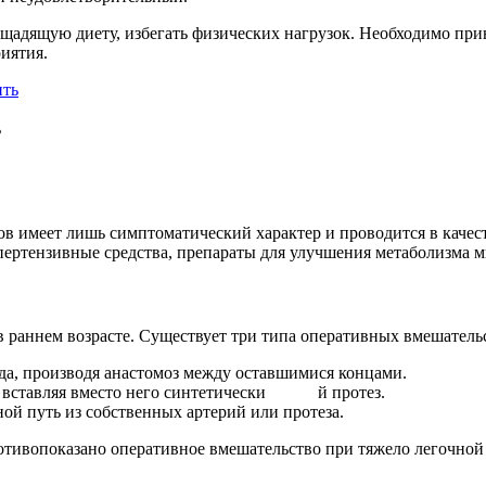
адящую диету, избегать физических нагрузок. Необходимо при
иятия.
ь
ов имеет лишь симптоматический характер и проводится в качес
ертензивные средства, препараты для улучшения метаболизма м
 раннем возрасте. Существует три типа оперативных вмешатель
да, производя анастомоз между оставшимися концами.
т, вставляя вместо него синтетически й протез.
ой путь из собственных артерий или протеза.
ротивопоказано оперативное вмешательство при тяжело легочно