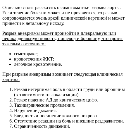
Отдельно стоит рассказать о симптоматике разрыва аорты.
Если течение болезни может и не проявляться, то разрыв
сопровождается очень яркой клинической картиной и может
привести к летальному исходу.
Разрыв аневризмы может произойти в плевральную или
перикардиальную полость, пищевод и брюшину, что грозит
тяжелым состоянием:
гемоторакс;
кровотечения ЖКТ;
легочное кровотечение.
При разрыве аневризмы возникает следующая клиническая
картина:
Резкая нетерпимая боль в области груди или брюшины
(в зависимости от локализации).
Резкое падение АД до критических цифр.
Тахикардические проявления.
Нарушение дыхания.
Бледность и посинение кожного покрова.
Отсутствие реакции на боль и внешние раздражители.
Ограниченность движений.