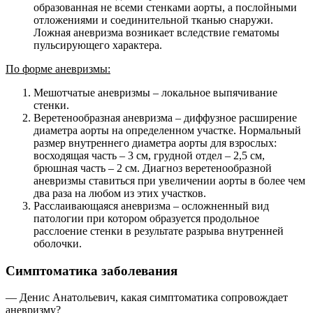
образованная не всеми стенками аорты, а послойными
отложениями и соединительной тканью снаружи.
Ложная аневризма возникает вследствие гематомы
пульсирующего характера.
По форме аневризмы:
Мешотчатые аневризмы – локальное выпячивание
стенки.
Веретенообразная аневризма – диффузное расширение
диаметра аорты на определенном участке. Нормальный
размер внутреннего диаметра аорты для взрослых:
восходящая часть – 3 см, грудной отдел – 2,5 см,
брюшная часть – 2 см. Диагноз веретенообразной
аневризмы ставиться при увеличении аорты в более чем
два раза на любом из этих участков.
Расслаивающаяся аневризма – осложненный вид
патологии при котором образуется продольное
расслоение стенки в результате разрыва внутренней
оболочки.
Симптоматика заболевания
— Денис Анатольевич, какая симптоматика сопровождает
аневризму?