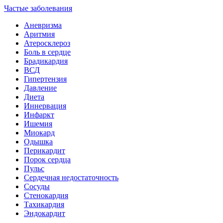
Частые заболевания
Аневризма
Аритмия
Атеросклероз
Боль в сердце
Брадикардия
ВСД
Гипертензия
Давление
Диета
Иннервация
Инфаркт
Ишемия
Миокард
Одышка
Перикардит
Порок сердца
Пульс
Сердечная недостаточность
Сосуды
Стенокардия
Тахикардия
Эндокардит