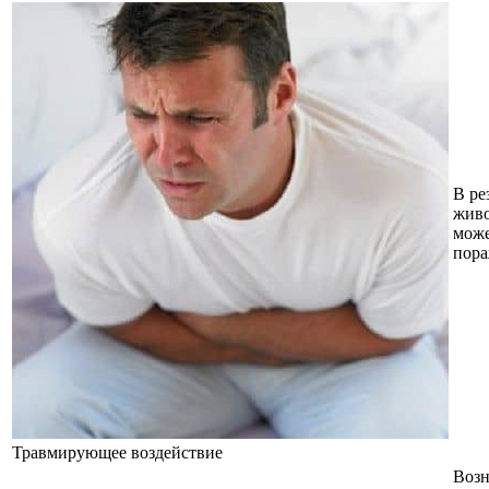
В ре
живо
може
пора
Травмирующее воздействие
Воз