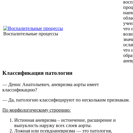
восп
проц
наим
обла
учен
что 
Воспалительные процессы
возн
знач
осла
что 
обра
анев
Классификация патологии
— Денис Анатольевич, аневризма аорты имеет
классификацию?
— Да, патологию классифицируют по нескольким признакам.
По морфологическому строению:
Истинная аневризма – истончение, расширение и
выпуклость наружу всех слоев аорты.
Ложная или псевдоаневризма — это патология,