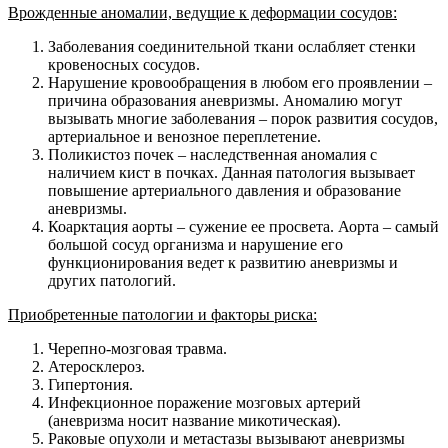
Врожденные аномалии, ведущие к деформации сосудов:
Заболевания соединительной ткани ослабляет стенки
кровеносных сосудов.
Нарушение кровообращения в любом его проявлении –
причина образования аневризмы. Аномалию могут
вызывать многие заболевания – порок развития сосудов,
артериальное и венозное переплетение.
Поликистоз почек – наследственная аномалия с
наличием кист в почках. Данная патология вызывает
повышение артериального давления и образование
аневризмы.
Коарктация аорты – сужение ее просвета. Аорта – самый
большой сосуд организма и нарушение его
функционирования ведет к развитию аневризмы и
других патологий.
Приобретенные патологии и факторы риска:
Черепно-мозговая травма.
Атеросклероз.
Гипертония.
Инфекционное поражение мозговых артерий
(аневризма носит название микотическая).
Раковые опухоли и метастазы вызывают аневризмы