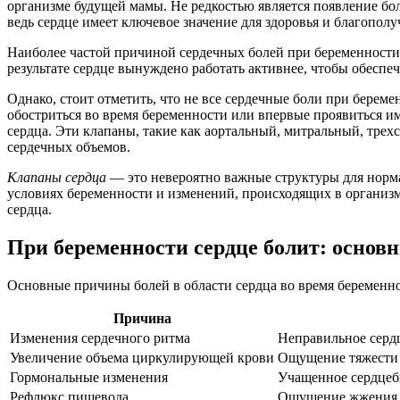
организме будущей мамы. Не редкостью является появление бол
ведь сердце имеет ключевое значение для здоровья и благополу
Наиболее частой причиной сердечных болей при беременности 
результате сердце вынуждено работать активнее, чтобы обеспе
Однако, стоит отметить, что не все сердечные боли при берем
обостриться во время беременности или впервые проявиться и
сердца. Эти клапаны, такие как аортальный, митральный, тре
сердечных объемов.
Клапаны сердца
— это невероятно важные структуры для норма
условиях беременности и изменений, происходящих в организ
сердца.
При беременности сердце болит: осно
Основные причины болей в области сердца во время беременно
Причина
Изменения сердечного ритма
Неправильное серд
Увеличение объема циркулирующей крови
Ощущение тяжести 
Гормональные изменения
Учащенное сердцеб
Рефлюкс пищевода
Ощущение жжения в