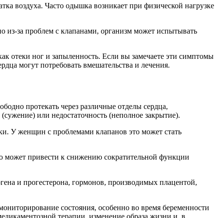
ка воздуха. Часто одышка возникает при физической нагрузке
о из-за проблем с клапанами, организм может испытывать
ак отеки ног и запыленность. Если вы замечаете эти симптомы
рдца могут потребовать вмешательства и лечения.
бодно протекать через различные отделы сердца,
 (сужение) или недостаточность (неполное закрытие).
ки. У женщин с проблемами клапанов это может стать
то может привести к снижению сократительной функции
гена и прогестерона, гормонов, производимых плацентой,
мониторирование состояния, особенно во время беременности
едикаментозной терапии, изменение образа жизни и, в