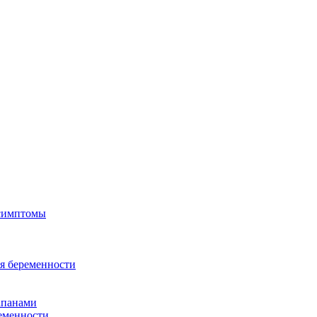
 симптомы
я беременности
апанами
еменности