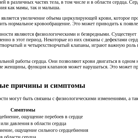
ей в различных частях тела, в том числе и в области сердца. С
чия как мамы, так и малыша.
является увеличение объема циркулирующей крови, которое про
чить нормальное кровообращение. Это может приводить к появле
енности являются физиологическими и безвредными. Существует 
менно в этот период. Некоторые из них связаны с дефектами се
хстворчатый и четырехстворчатый клапаны, играют важную роль
льной работы сердца. Они позволяют крови двигаться в одном н
ме женщины, функция клапанов может нарушаться. Это может пр
вные причины и симптомы
сти могут быть связаны с физиологическими изменениями, а та
Симптомы
цебиение, ощущение перебоев в сердце
или давления в области сердца
иение, ощущение сильного сердцебиения
 области сердца