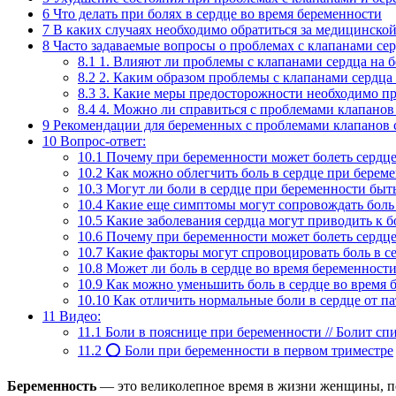
6
Что делать при болях в сердце во время беременности
7
В каких случаях необходимо обратиться за медицинск
8
Часто задаваемые вопросы о проблемах с клапанами сер
8.1
1. Влияют ли проблемы с клапанами сердца на 
8.2
2. Каким образом проблемы с клапанами сердца 
8.3
3. Какие меры предосторожности необходимо пр
8.4
4. Можно ли справиться с проблемами клапанов
9
Рекомендации для беременных с проблемами клапанов 
10
Вопрос-ответ:
10.1
Почему при беременности может болеть сердц
10.2
Как можно облегчить боль в сердце при берем
10.3
Могут ли боли в сердце при беременности быть
10.4
Какие еще симптомы могут сопровождать боль 
10.5
Какие заболевания сердца могут приводить к 
10.6
Почему при беременности может болеть сердц
10.7
Какие факторы могут спровоцировать боль в с
10.8
Может ли боль в сердце во время беременност
10.9
Как можно уменьшить боль в сердце во время 
10.10
Как отличить нормальные боли в сердце от п
11
Видео:
11.1
Боли в пояснице при беременности // Болит сп
11.2
⭕ Боли при беременности в первом триместре
Беременность
— это великолепное время в жизни женщины, по