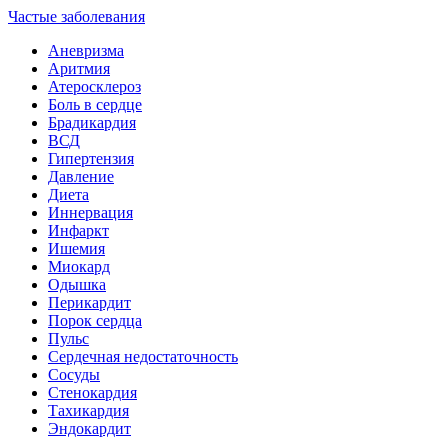
Частые заболевания
Аневризма
Аритмия
Атеросклероз
Боль в сердце
Брадикардия
ВСД
Гипертензия
Давление
Диета
Иннервация
Инфаркт
Ишемия
Миокард
Одышка
Перикардит
Порок сердца
Пульс
Сердечная недостаточность
Сосуды
Стенокардия
Тахикардия
Эндокардит