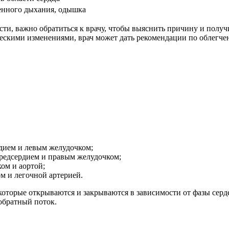
нного дыхания, одышка
ности, важно обратиться к врачу, чтобы выяснить причину и по
ческими изменениями, врач может дать рекомендации по облегч
дием и левым желудочком;
редсердием и правым желудочком;
ом и аортой;
м и легочной артерией.
, которые открываются и закрываются в зависимости от фазы се
обратный поток.