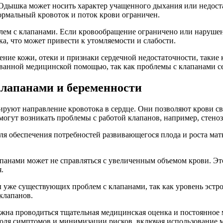
дышка может носить характер учащенного дыхания или недостат
нормальный кровоток и поток крови ограничен.
лем с клапанами. Если кровообращение ограничено или нарушен
а, что может привести к утомляемости и слабости.
ие кожи, отеки и признаки сердечной недостаточности, такие к
ванной медицинской помощью, так как проблемы с клапанами се
клапанами и беременности
руют направление кровотока в сердце. Они позволяют крови сво
могут возникать проблемы с работой клапанов, например, стеноз
ля обеспечения потребностей развивающегося плода и роста мат
панами может не справляться с увеличенным объемом крови. Э
.
 уже существующих проблем с клапанами, так как уровень эстро
клапанов.
жна проводиться тщательная медицинская оценка и постоянное 
роля симптомов и минимизации рисков, включая использование м