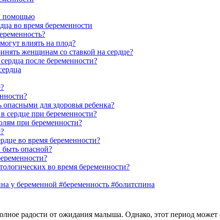
ой помощью
дца во время беременности
беременность?
могут влиять на плод?
инять женщинам со ставкой на сердце?
 сердца после беременности?
сердца
е?
енности?
 опасными для здоровья ребенка?
в сердце при беременности?
болям при беременности?
е?
ердце во время беременности?
и быть опасной?
беременности?
атологических во время беременности?
ина у беременной #беременность #болитспина
лное радости от ожидания малыша. Однако, этот период может