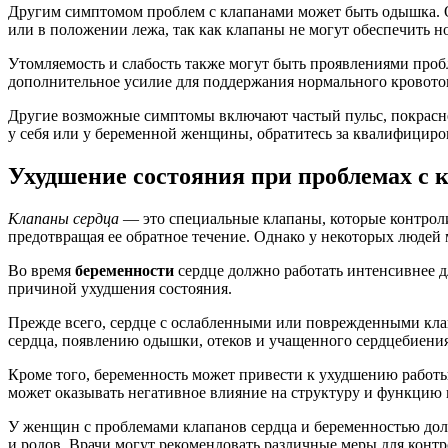
Другим симптомом проблем с клапанами может быть одышка. О
или в положении лежа, так как клапаны не могут обеспечить 
Утомляемость и слабость также могут быть проявлениями проб
дополнительное усилие для поддержания нормального кровоток
Другие возможные симптомы включают частый пульс, покраснен
у себя или у беременной женщины, обратитесь за квалифициро
Ухудшение состояния при проблемах с 
Клапаны сердца
— это специальные клапаны, которые контроли
предотвращая ее обратное течение. Однако у некоторых людей 
Во время
беременности
сердце должно работать интенсивнее д
причиной ухудшения состояния.
Прежде всего, сердце с ослабленными или поврежденными кла
сердца, появлению одышки, отеков и учащенного сердцебиения
Кроме того, беременность может привести к ухудшению работы
может оказывать негативное влияние на структуру и функцию 
У женщин с проблемами клапанов сердца и беременностью дол
и родов. Врачи могут рекомендовать различные меры для конт