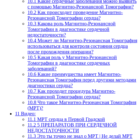
10.1
Какие сердечные заболевания можно выявить
с помощью Магнитно-Резонансной Томографии?
10.2
Как происходит проведение Магнитно-
Резонансной Томографии сердца?
10.3
Какова роль Магнитно-Резонансной
Томографии в диагностике сердечной
недостаточности?
10.4
Может ли Магнитно-Резонансная Томография
использоваться для контроля состояния сердца
после прохождения операции?
10.5
Какая роль у Магнитно-Резонансной
Томографии в диагностике сердечных
заболеваний?
10.6
Какие преимущества имеет Магнитно-
Резонансная Томография перед другими методами
диагностики сердца?
10.7
Как проходит процедура Магнитно-
Резонансной Томографии сердца?
10.8
Что такое Магнитно-Резонансная Томография
(МРТ)?
11
Видео:
11.1
МРТ сердца в Первой Градской
11.2
5 ПРЕПАРАТОВ ПРИ СЕРДЕЧНОЙ
НЕДОСТАТОЧНОСТИ
11.3
Это ты точно не знал о МРТ | Не делай МРТ