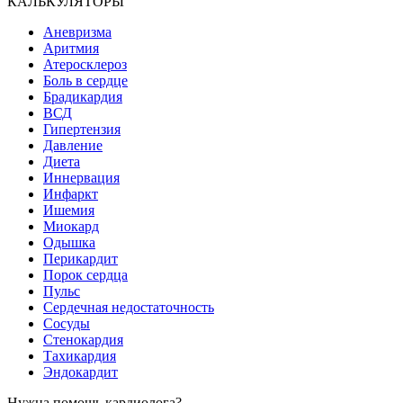
КАЛЬКУЛЯТОРЫ
Аневризма
Аритмия
Атеросклероз
Боль в сердце
Брадикардия
ВСД
Гипертензия
Давление
Диета
Иннервация
Инфаркт
Ишемия
Миокард
Одышка
Перикардит
Порок сердца
Пульс
Сердечная недостаточность
Сосуды
Стенокардия
Тахикардия
Эндокардит
Нужна помощь кардиолога?