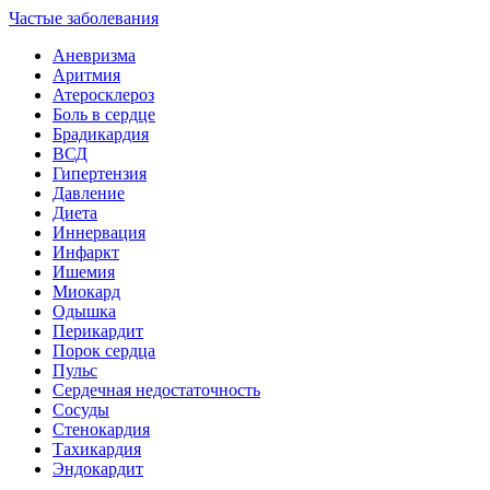
Частые заболевания
Аневризма
Аритмия
Атеросклероз
Боль в сердце
Брадикардия
ВСД
Гипертензия
Давление
Диета
Иннервация
Инфаркт
Ишемия
Миокард
Одышка
Перикардит
Порок сердца
Пульс
Сердечная недостаточность
Сосуды
Стенокардия
Тахикардия
Эндокардит