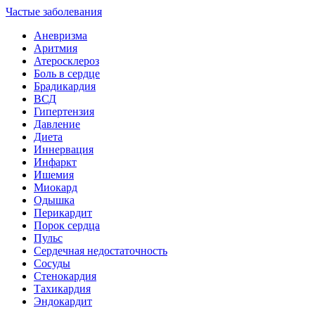
Частые заболевания
Аневризма
Аритмия
Атеросклероз
Боль в сердце
Брадикардия
ВСД
Гипертензия
Давление
Диета
Иннервация
Инфаркт
Ишемия
Миокард
Одышка
Перикардит
Порок сердца
Пульс
Сердечная недостаточность
Сосуды
Стенокардия
Тахикардия
Эндокардит