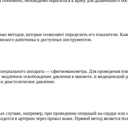
и понижено, необходимо обратиться к врачу для дальнейшего об
ько методов, которые позволяют определить его показатели. Ка
инского работника и доступных инструментов.
пециального аппарата — сфигмоманометра. Для проведения изме
т медленное освобождение давления в манжете, и медицинский р
 и диастолическое давление.
ых случаях, например, при проведении операций на сердце или
водится в артерию через прокол кожи. Прямой метод является бо