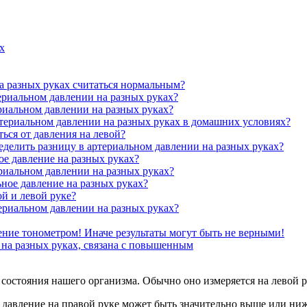
х
а разных руках считаться нормальным?
ериальном давлении на разных руках?
риальном давлении на разных руках?
териальном давлении на разных руках в домашних условиях?
ься от давления на левой?
делить разницу в артериальном давлении на разных руках?
ое давление на разных руках?
риальном давлении на разных руках?
ное давление на разных руках?
й и левой руке?
ериальном давлении на разных руках?
ие тонометром! Иначе результаты могут быть не верными!
 на разных руках, связана с повышенным
остояния нашего организма. Обычно оно измеряется на левой рук
й давление на правой руке может быть значительно выше или ни