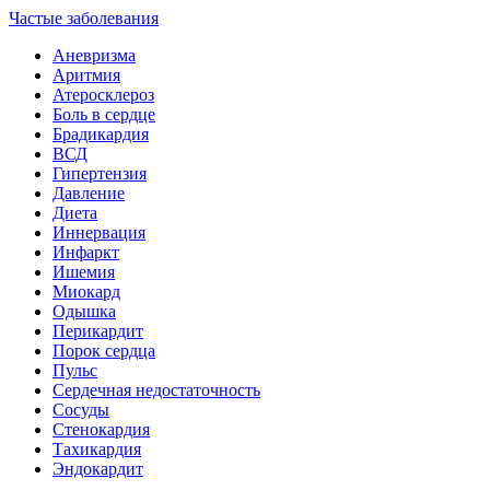
Частые заболевания
Аневризма
Аритмия
Атеросклероз
Боль в сердце
Брадикардия
ВСД
Гипертензия
Давление
Диета
Иннервация
Инфаркт
Ишемия
Миокард
Одышка
Перикардит
Порок сердца
Пульс
Сердечная недостаточность
Сосуды
Стенокардия
Тахикардия
Эндокардит