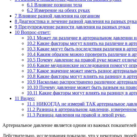
6.1
Влияние позиции тела
6.2
Измерение на обеих руках
7
Влияние разной давления на организм
8
Диагностика и лечение разной давления на разных рука
9
Предупреждение разности давления на разных руках
10
Вопрос-ответ:
10.1
Может ли различие в артериальном давлении н
10.2
Какие факторы могут влиять на различие в арт
10.3
Какие могут быть последствия различия в арте
10.4
Каким образом можно проверить различие в ар
10.5
Почему давление на правой руке может отличат
10.6
Какие медицинские исследования помогут опре
10.7
Какое значение может иметь разное артериальн
10.8
Какие факторы могут влиять на разницу в арте
10.9
Насколько распространено различное артериаль
10.10
Почему давление может быть разным на право
10.11
Какие факторы могут влиять на разницу в арт
11
Видео:
11.1
НИКОГДА не измеряй ТАК артериальное давлен
11.2
Разница в артериальном давлении, измеренном
11.3
Разница давления на правой и левой руке.
Артериальное давление является одним из важных показателей с
Действительно, исследования показали, что у некоторых люде