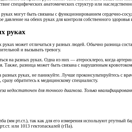
ствие специфических анатомических структур или наследственн
х руках могут быть связаны с функционированием сердечно-сосу
ое давление на обеих руках для контроля собственного здоровь
ых руках
х руках может отличаться у разных людей. Обычно разница соста
ительной и вызывать тревогу.
ься на разных руках. Одна из них — атеросклероз, когда артери
я. Также, разница может быть связана с нарушенным кровотоко
на разных руках, не паникуйте. Лучше проконсультируйтесь с в
, сразу обратитесь к медицинскому специалисту.
за недостаточен для точного диагноза. Только квалифицирован
 (мм рт.ст.), так как для его измерения используют ртутный бар
т.ст. или 1013 гектопаскалей (гПа).