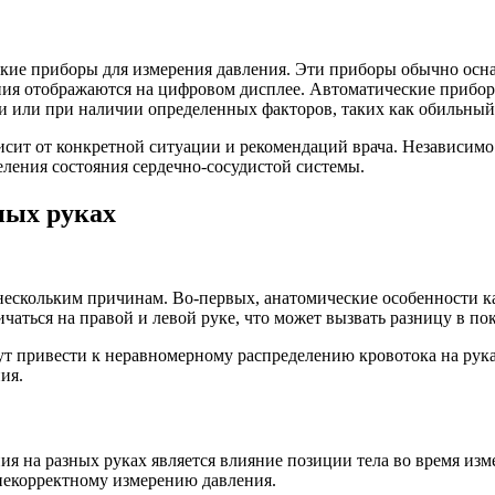
ие приборы для измерения давления. Эти приборы обычно оснащ
ения отображаются на цифровом дисплее. Автоматические прибо
 или при наличии определенных факторов, таких как обильный 
исит от конкретной ситуации и рекомендаций врача. Независимо
еления состояния сердечно-сосудистой системы.
ных руках
нескольким причинам. Во-первых, анатомические особенности каж
чаться на правой и левой руке, что может вызвать разницу в пок
т привести к неравномерному распределению кровотока на рука
ия.
я на разных руках является влияние позиции тела во время изм
 некорректному измерению давления.