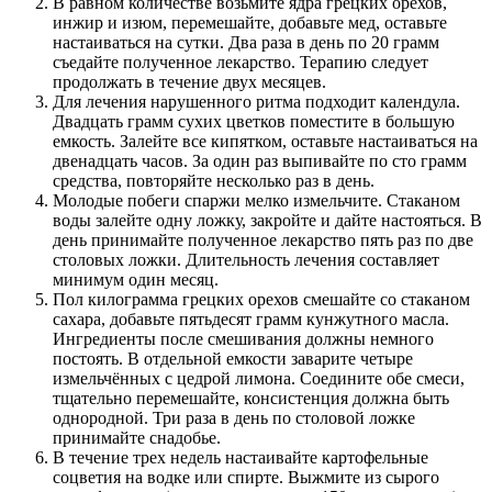
В равном количестве возьмите ядра грецких орехов,
инжир и изюм, перемешайте, добавьте мед, оставьте
настаиваться на сутки. Два раза в день по 20 грамм
съедайте полученное лекарство. Терапию следует
продолжать в течение двух месяцев.
Для лечения нарушенного ритма подходит календула.
Двадцать грамм сухих цветков поместите в большую
емкость. Залейте все кипятком, оставьте настаиваться на
двенадцать часов. За один раз выпивайте по сто грамм
средства, повторяйте несколько раз в день.
Молодые побеги спаржи мелко измельчите. Стаканом
воды залейте одну ложку, закройте и дайте настояться. В
день принимайте полученное лекарство пять раз по две
столовых ложки. Длительность лечения составляет
минимум один месяц.
Пол килограмма грецких орехов смешайте со стаканом
сахара, добавьте пятьдесят грамм кунжутного масла.
Ингредиенты после смешивания должны немного
постоять. В отдельной емкости заварите четыре
измельчённых с цедрой лимона. Соедините обе смеси,
тщательно перемешайте, консистенция должна быть
однородной. Три раза в день по столовой ложке
принимайте снадобье.
В течение трех недель настаивайте картофельные
соцветия на водке или спирте. Выжмите из сырого