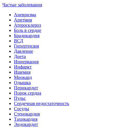
Частые заболевания
Аневризма
Аритмия
Атеросклероз
Боль в сердце
Брадикардия
ВСД
Гипертензия
Давление
Диета
Иннервация
Инфаркт
Ишемия
Миокард
Одышка
Перикардит
Порок сердца
Пульс
Сердечная недостаточность
Сосуды
Стенокардия
Тахикардия
Эндокардит