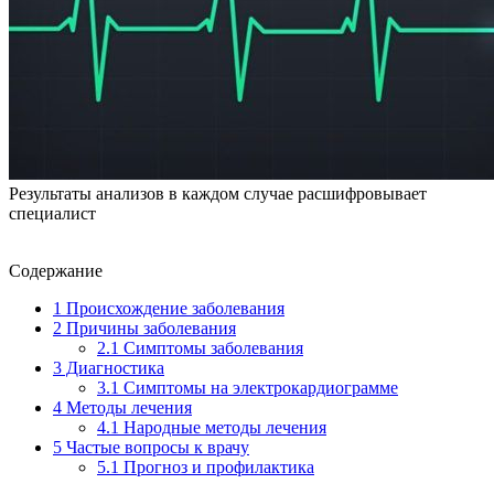
Результаты анализов в каждом случае расшифровывает
специалист
Содержание
1
Происхождение заболевания
2
Причины заболевания
2.1
Симптомы заболевания
3
Диагностика
3.1
Симптомы на электрокардиограмме
4
Методы лечения
4.1
Народные методы лечения
5
Частые вопросы к врачу
5.1
Прогноз и профилактика