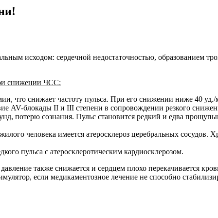
ни!
ным исходом: сердечной недостаточностью, образованием тром
при снижении ЧСС:
и, что снижает частоту пульса. При его снижении ниже 40 уд./
е AV-блокады II и III степени в сопровождении резкого снижен
кунд, потерю сознания. Пульс становится редкий и едва прощупыв
илого человека имеется атеросклероз церебральных сосудов. Хро
дкого пульса с атеросклеротическим кардиосклерозом.
давление также снижается и сердцем плохо перекачивается кров
мулятор, если медикаментозное лечение не способно стабилизир