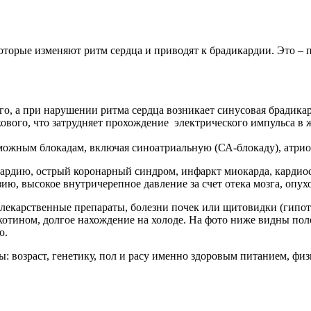
которые изменяют ритм сердца и приводят к брадикардии. Это –
го, а при нарушении ритма сердца возникает синусовая брадика
ового, что затрудняет прохождение электрического импульса в
зможным блокадам, включая синоатриальную (СА-блокаду), атри
кардию, острый коронарный синдром, инфаркт миокарда, кардио
ю, высокое внутричерепное давление за счет отека мозга, опухо
лекарственные препараты, болезни почек или щитовидки (гипот
икотином, долгое нахождение на холоде. На фото ниже видны п
ю.
 возраст, генетику, пол и расу именно здоровым питанием, фи