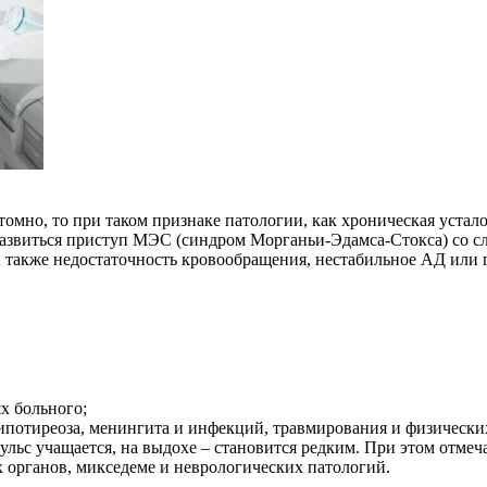
омно, то при таком признаке патологии, как хроническая устало
т развиться приступ МЭС (синдром Морганьи-Эдамса-Стокса) со 
также недостаточность кровообращения, нестабильное АД или ги
х больного;
гипотиреоза, менингита и инфекций, травмирования и физических 
пульс учащается, на выдохе – становится редким. При этом отм
 органов, микседеме и неврологических патологий.