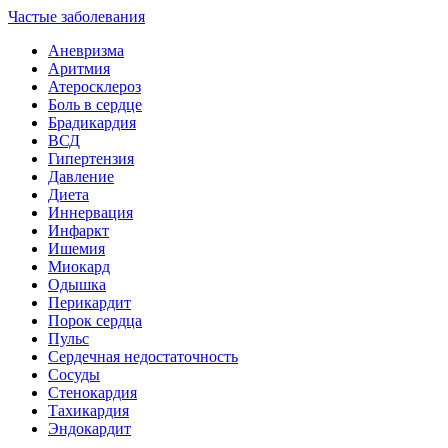
Частые заболевания
Аневризма
Аритмия
Атеросклероз
Боль в сердце
Брадикардия
ВСД
Гипертензия
Давление
Диета
Иннервация
Инфаркт
Ишемия
Миокард
Одышка
Перикардит
Порок сердца
Пульс
Сердечная недостаточность
Сосуды
Стенокардия
Тахикардия
Эндокардит