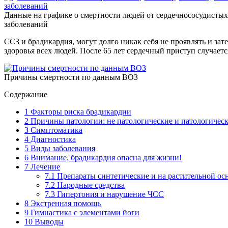
Данные на графике о смертности людей от сердечнососудистых
заболеваний
ССЗ и брадикардия, могут долго никак себя не проявлять и зате
здоровья всех людей. После 65 лет сердечный приступ случает
Причины смертности по данным ВОЗ
Содержание
1
Факторы риска брадикардии
2
Причины патологии: не патологические и патологичес
3
Симптоматика
4
Диагностика
5
Виды заболевания
6
Внимание, брадикардия опасна для жизни!
7
Лечение
7.1
Препараты синтетические и на растительной ос
7.2
Народные средства
7.3
Гипертония и нарушение ЧСС
8
Экстренная помощь
9
Гимнастика с элементами йоги
10
Выводы