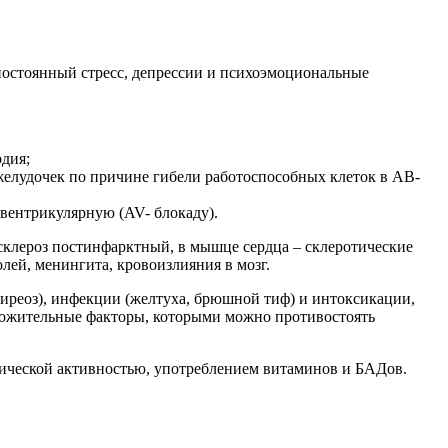
 постоянный стресс, депрессии и психоэмоциональные
рдия;
 желудочек по причине гибели работоспособных клеток в АВ-
овентрикулярную (AV- блокаду).
склероз постинфарктный, в мышце сердца – склеротические
лей, менингита, кровоизлияния в мозг.
иреоз), инфекции (желтуха, брюшной тиф) и интоксикации,
оложительные факторы, которыми можно противостоять
зической активностью, употреблением витаминов и БАДов.