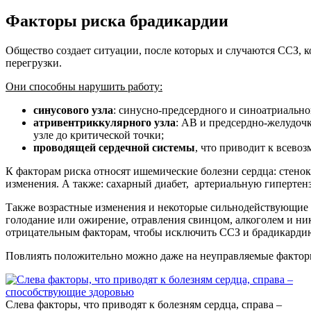
Факторы риска брадикардии
Общество создает ситуации, после которых и случаются ССЗ, 
перегрузки.
Они способны нарушить работу:
синусового узла
: синусно-предсердного и синоатриально
атривентриккулярного узла
: АВ и предсердно-желудочк
узле до критической точки;
проводящей сердечной системы
, что приводит к всево
К факторам риска относят ишемические болезни сердца: стено
изменения. А также: сахарный диабет, артериальную гипертензи
Также возрастные изменения и некоторые сильнодействующие 
голодание или ожирение, отравления свинцом, алкоголем и н
отрицательным факторам, чтобы исключить ССЗ и брадикарди
Повлиять положительно можно даже на неуправляемые факторы:
Слева факторы, что приводят к болезням сердца, справа –