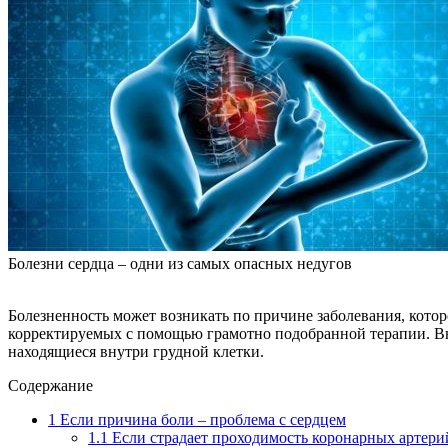
Болезни сердца – одни из самых опасных недугов
Болезненность может возникать по причине заболевания, котор
корректируемых с помощью грамотно подобранной терапии. Выз
находящиеся внутри грудной клетки.
Содержание
1
Если причина боли – проблема с сердцем
1.1
Если страдает проходимость коронарных артери