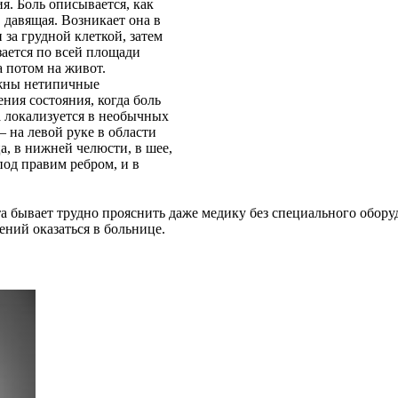
я. Боль описывается, как
 давящая. Возникает она в
 за грудной клеткой, затем
зается по всей площади
а потом на живот.
жны нетипичные
ния состояния, когда боль
а локализуется в необычных
– на левой руке в области
а, в нижней челюсти, в шее,
под правим ребром, и в
а бывает трудно прояснить даже медику без специального обору
ений оказаться в больнице.