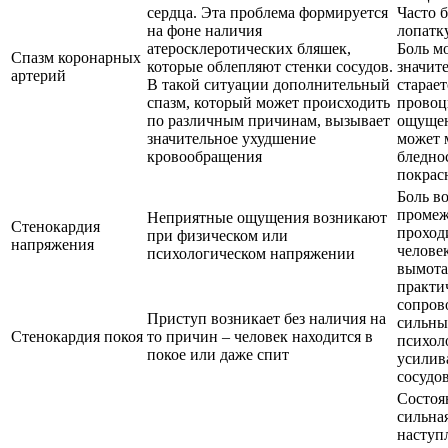
сердца. Эта проблема формируется
Часто б
на фоне наличия
лопатку
атеросклеротических бляшек,
Боль м
Спазм коронарных
которые облепляют стенки сосудов.
значите
артерий
В такой ситуации дополнительный
старает
спазм, который может происходить
провоц
по различным причинам, вызывает
ощущен
значительное ухудшение
может 
кровообращения
бледно
покрас
Боль в
промеж
Неприятные ощущения возникают
Стенокардия
проход
при физическом или
напряжения
челове
психологическом напряжении
вымот
практи
сопров
Приступ возникает без наличия на
сильны
Стенокардия покоя
то причин – человек находится в
психол
покое или даже спит
усилив
сосудо
Состоя
сильна
наступ