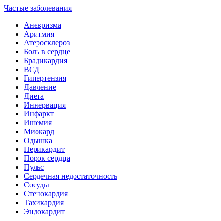
Частые заболевания
Аневризма
Аритмия
Атеросклероз
Боль в сердце
Брадикардия
ВСД
Гипертензия
Давление
Диета
Иннервация
Инфаркт
Ишемия
Миокард
Одышка
Перикардит
Порок сердца
Пульс
Сердечная недостаточность
Сосуды
Стенокардия
Тахикардия
Эндокардит