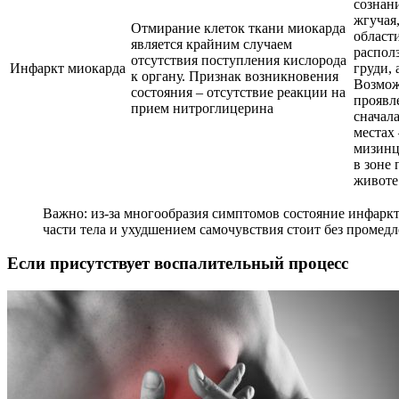
сознани
жгучая,
Отмирание клеток ткани миокарда
области
является крайним случаем
распол
отсутствия поступления кислорода
Инфаркт миокарда
груди, 
к органу. Признак возникновения
Возмо
состояния – отсутствие реакции на
проявле
прием нитроглицерина
сначал
местах 
мизинц
в зоне 
животе
Важно: из-за многообразия симптомов состояние инфаркт
части тела и ухудшением самочувствия стоит без промедл
Если присутствует воспалительный процесс