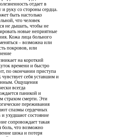
олезненность отдает в
 и руку со стороны сердца.
ожет быть настолько
льной, что человек
ся не дышать, чтобы не
ировать новые неприятные
ия. Кожа лица больного
меняться – возможна или
сть покровов, или
нение
озникает на короткий
уток времени и быстро
ит, по окончании приступа
к чувствует себя уставшим и
анным. Ощущения
чески всегда
ождается паникой и
м страхом смерти. Эти
огические переживания
ают спазмы сердечных
в и ухудшают состояние
ние сопровождает такая
я боль, что возможно
ление шока и потеря