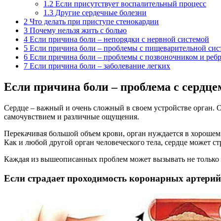
1.2
Если присутствует воспалительный процесс
1.3
Другие сердечные болезни
2
Что делать при приступе стенокардии
3
Почему нельзя жить с болью
4
Если причина боли – непорядки с нервной системой
5
Если причина боли – проблемы с пищеварительной сис
6
Если причина боли – проблемы с позвоночником и реб
7
Если причина боли – заболевание легких
Если причина боли – проблема с сердце
Сердце – важный и очень сложный в своем устройстве орган. 
самочувствием и различные ощущения.
Перекачивая большой объем крови, орган нуждается в хорошем
Как и любой другой орган человеческого тела, сердце может 
Каждая из вышеописанных проблем может вызывать не только 
Если страдает проходимость коронарных артерий