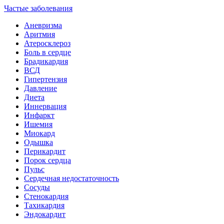
Частые заболевания
Аневризма
Аритмия
Атеросклероз
Боль в сердце
Брадикардия
ВСД
Гипертензия
Давление
Диета
Иннервация
Инфаркт
Ишемия
Миокард
Одышка
Перикардит
Порок сердца
Пульс
Сердечная недостаточность
Сосуды
Стенокардия
Тахикардия
Эндокардит