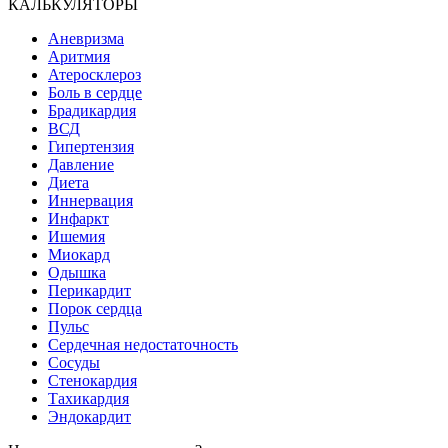
КАЛЬКУЛЯТОРЫ
Аневризма
Аритмия
Атеросклероз
Боль в сердце
Брадикардия
ВСД
Гипертензия
Давление
Диета
Иннервация
Инфаркт
Ишемия
Миокард
Одышка
Перикардит
Порок сердца
Пульс
Сердечная недостаточность
Сосуды
Стенокардия
Тахикардия
Эндокардит