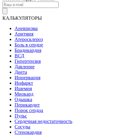
КАЛЬКУЛЯТОРЫ
Аневризма
Аритмия
Атеросклероз
Боль в сердце
Брадикардия
ВСД
Гипертензия
Давление
Диета
Иннервация
Инфаркт
Ишемия
Миокард
Одышка
Перикардит
Порок сердца
Пульс
Сердечная недостаточность
Сосуды
Стенокардия