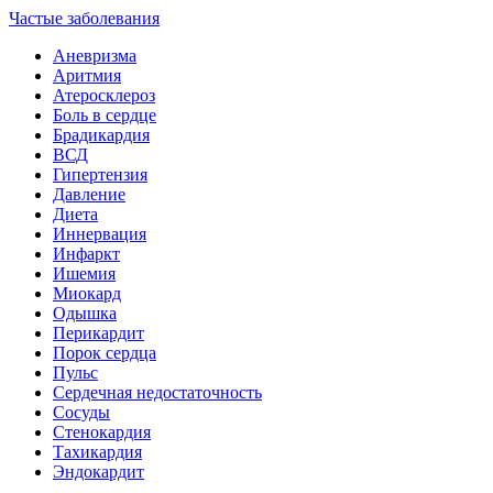
Частые заболевания
Аневризма
Аритмия
Атеросклероз
Боль в сердце
Брадикардия
ВСД
Гипертензия
Давление
Диета
Иннервация
Инфаркт
Ишемия
Миокард
Одышка
Перикардит
Порок сердца
Пульс
Сердечная недостаточность
Сосуды
Стенокардия
Тахикардия
Эндокардит