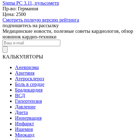
Sigma PC 3.11, пульсометр
Пр-во: Германия
Цена: 2500
Смотреть полную версию рейтинга
подпишитесь на рассылку
Медицинские новости, полезные советы кардиологов, обзор
новинок кардио-техники
КАЛЬКУЛЯТОРЫ
Аневризма
Аритмия
Атеросклероз
Боль в сердце
Брадикардия
ВСД
Гипертензия
Давление
Диета
Иннервация
Инфаркт
Ишемия
Миокард