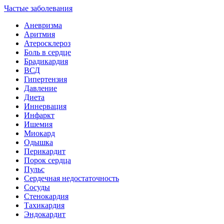
Частые заболевания
Аневризма
Аритмия
Атеросклероз
Боль в сердце
Брадикардия
ВСД
Гипертензия
Давление
Диета
Иннервация
Инфаркт
Ишемия
Миокард
Одышка
Перикардит
Порок сердца
Пульс
Сердечная недостаточность
Сосуды
Стенокардия
Тахикардия
Эндокардит